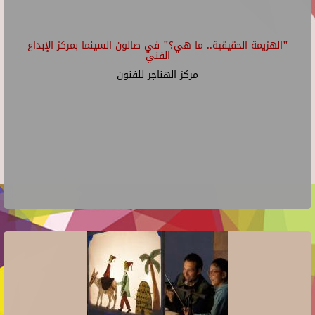
"الهزيمة الحقيقية.. ما هي؟" في صالون السينما بمركز الإبداع
الفني
مركز الهناجر للفنون