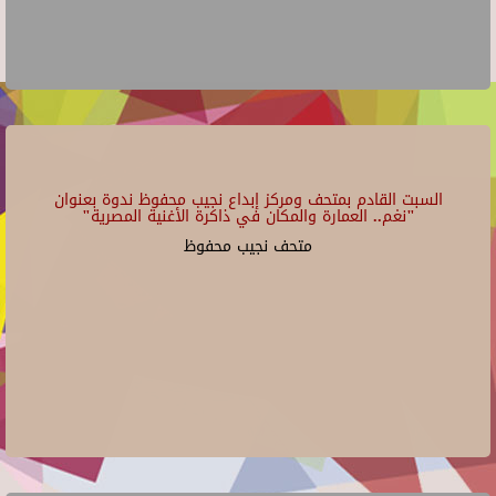
السبت القادم بمتحف ومركز إبداع نجيب محفوظ ندوة بعنوان
"نغم.. العمارة والمكان في ذاكرة الأغنية المصرية"
متحف نجيب محفوظ