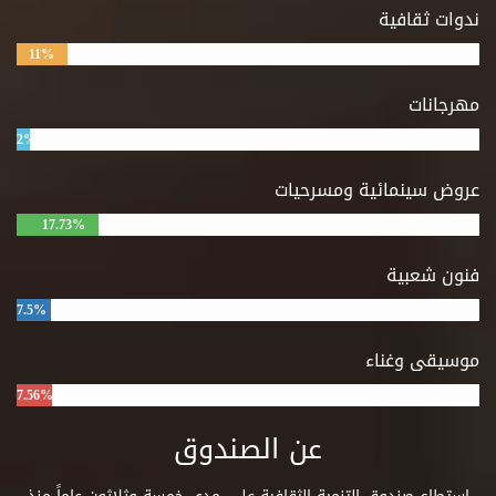
ندوات ثقافية
11%
مهرجانات
2%
عروض سينمائية ومسرحيات
17.73%
فنون شعبية
7.5%
موسيقى وغناء
7.56%
عن الصندوق