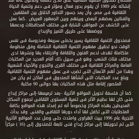
استطاع صندوق التنمية الثقافية على مدى خمسة وثلاثون عاماً منذ
إنشائه عام 1989 أن يقوم بدور فعال ومؤثر فى دعم وتنمية الحياة
الثقافية فى مصر، وأن يمد جسور التحاور الخلاق بين المثقفين
والفنانين بعضهم البعض وبينهم وبين الجمهور العريض ..كما عمل
على الكشف عن المواهب الشابة فى مختلف المحافظات ودعمها
ووضعها على طريق التميز والإبداع.
فصندوق التنمية الثقافية يسير بخطى سريعة ومدروسة فى نفس
الوقت نحو تحقيق مفهوم التنمية الثقافية الشاملة وفق منظومة
متكاملة تهدف لدعم الفنون والثقافة والارتقاء بها ونشرها لدى
مختلف فئات الشعب. وهو فى سبيل ذلك أقام العديد من المكتبات
العامة والمراكز الثقافية فى مختلف القرى والنجوع والأحياء الشعبية
وهذا من أهم الأعمال التى تضرب فى عمق مفهوم التنمية الثقافية.
وبلغ عدد المكتبات التى أنشأها الصندوق فى أماكن لم يكن من
المتصور إقامة مثل هذه المكتبات بها حوالى 90 مكتبة .
كما أن فلسفة تحويل المواقع الأثرية –بعد ترميمها–إلى مراكز إبداع
فنى كان لها عظيم الأثر فى تنمية المستوى الثقافى لجموع السكان
المحيطين بهذه المراكز وخصوصاً أنه تم إمداد هذه المواقع بكافة
المتطلبات التى تكفل لها أداء دورها الثقافى والفنى. وقد بدأت
التجربة عام 1996 ببيت الهراوى وامتدت حتى وصل عدد المواقع الأثرية
التى تم تحويلها إلى مراكز إبداع فنى تابعة للصندوق إلى (16 ) مركزاً
.. .