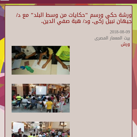
ورشة حكي ورسم "حكايات من وسط البلد" مع د/
جيهان نبيل زكى. ود/ هبة صفي الدين.
2018-08-09
بيت المعمار المصرى
ورش