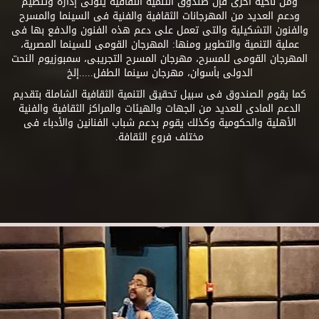
ومن ناحية أخرى فإن صندوق التنمية الثقافية يتولى إدارة وتنظيم
ودعم العديد من المهرجانات الثقافية والفنية فى السينما والمسرح
والفنون التشكيلية والتى تعمل على دعم هذه الفنون والدفع بها فى
عملية التنمية والتطوير ومنها: المهرجان القومى للسينما المصرية،
المهرجان القومى للمسرح، مهرجان المسرح التجريبى، سمبوزيوم النحت
الدولى بأسوان، مهرجان سينما الطفل.....إلخ
كما يقوم الصندوق فى سبيل تحقيق التنمية الثقافية الشاملة بتقديم
الدعم المادى للعديد من الجهات والهيئات والمراكز الثقافية والفنية
الأهلية والحكومية وكذلك يقوم بدعم شباب الفنانين والأدباء فى
مختلف فروع الثقافة.