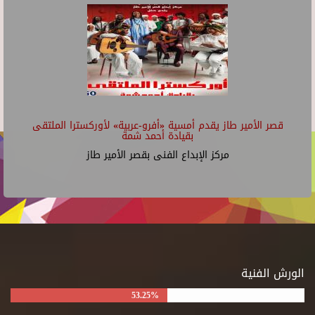
قصر الأمير طاز يقدم أمسية «أفرو-عربية» لأوركسترا الملتقى
بقيادة أحمد شمة
مركز الإبداع الفنى بقصر الأمير طاز
الورش الفنية
53.25%