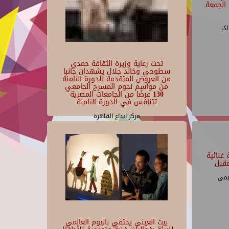
الجمعة
رى
تحت رعاية وزيرة الثقافة حمدي
سطوحي وخالد جلال يشهدان جانبا
من العروض المتقدمة للدورة الثامنة
من مواسم نجوم المسرح الجامعي
130 عرضًا من الجامعات المصرية
تتنافس في الدورة الثامنة
مركز ابداع القاهرة
غنائية
قبل
يمى
بيت العيني يحتفي باليوم العالمي