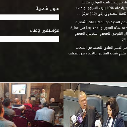
ه تم إمداد هذه المواقع بكافة
فنون شعبية
المتطلبات التى تكفل لها أداء دورها الثقافى والفنى. وقد بدأت التجربة عام 1996 ببيت الهراوى وامتدت
وق إلى (16 ) مركزاً .. .
عم العديد من المهرجانات الثقافية
دعم هذه الفنون والدفع بها فى عملية
موسيقى وغناء
جان القومى للمسرح، مهرجان المسرح
إلخ
م الدعم المادى للعديد من الجهات
 بدعم شباب الفنانين والأدباء فى مختلف