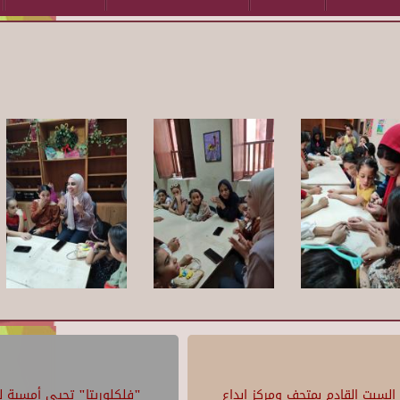
السبت القادم بمتحف ومركز إبداع
"فلكلوريتا" تحيي أمسية لل