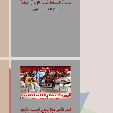
صالون السينما بمركز الإبداع الفني
مركز الهناجر للفنون
قصر الأمير طاز يقدم أمسية «أفرو-