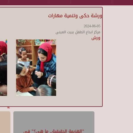
ورشة حكى وتنمية مهارات
2024-06-05
مركز ابداع الطفل ببيت العينى
ورش
"الهزيمة الحقيقية.. ما هي؟" في