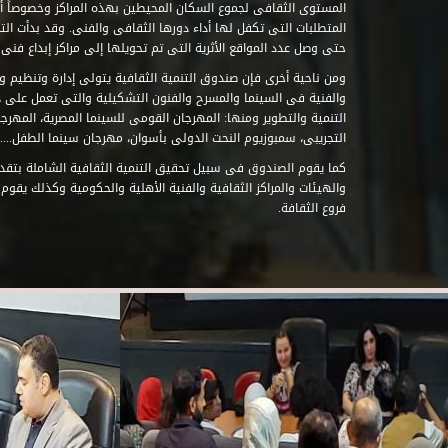
المستوى الثقافى لجموع السكان المحيطين بهذه المراكز وخصوصاً أن
حتى وصل عدد المواقع الأثرية التى تم تحويلها إلى مراكز إبداع فنى تابعة للصند
ومن ناحية أخرى فإن صندوق التنمية الثقافية يتولى إدارة وتنظيم ود
والفنية فى السينما والمسرح والفنون التشكيلية والتى تعمل على 
التنمية والتطوير ومنها: المهرجان القومى للسينما المصرية، المهر
التجريبى، سمبوزيوم النحت الدولى بأسوان، مهرجان سينما الطفل.....
كما يقوم الصندوق فى سبيل تحقيق التنمية الثقافية الشاملة بتقدي
والهيئات والمراكز الثقافية والفنية الأهلية والحكومية وكذلك يقوم
فروع الثقافة.