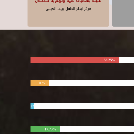
للبيئة بفعاليات فنية وتوعوية للأطفال
مركز ابداع الطفل ببيت العينى
53.25%
11%
2%
17.73%