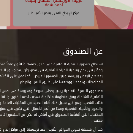
عربية» لأوركسترا الملتقى بقيادة
أحمد شمة
مركز الإبداع الفنى بقصر الأمير طاز
عن الصندوق
ومؤثر فى دعم وتنمية الحياة الثقافية فى مصر، وأن يمد جسور التحاو
بعضهم البعض وبينهم وبين الجمهور العريض ..كما عمل على الكش
المحافظات ودعمها ووضعها على طريق التميز والإبداع.
فصندوق التنمية الثقافية يسير بخطى سريعة ومدروسة فى نفس ال
الثقافية الشاملة وفق منظومة متكاملة تهدف لدعم الفنون والثقاف
فئات الشعب. وهو فى سبيل ذلك أقام العديد من المكتبات العامة وا
والنجوع والأحياء الشعبية وهذا من أهم الأعمال التى تضرب فى عمق 
مكتبة .
كما أن فلسفة تحويل المواقع الأثرية –بعد ترميمها–إلى مراكز إبداع 