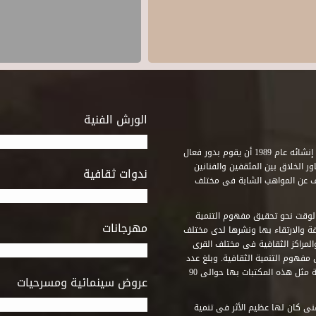
الورش الفنية
استطاع صندوق التنمية الثقافية على مدى خمسة وثلاثون عاماً منذ إنشائه عام 1989 أن يقوم بدور فعال
ر الخلاق بين المثقفين والفنانين
ندوات ثقافية
ف عن المواهب الشابة فى مختلف
وقت نحو تحقيق مفهوم التنمية
مهرجانات
ة والارتقاء بها ونشرها لدى مختلف
لمراكز الثقافية فى مختلف القرى
مفهوم التنمية الثقافية. وبلغ عدد
المكتبات التى أنشأها الصندوق فى أماكن لم يكن من المتصور إقامة مثل هذه المكتبات بها حوالى 90
عروض سينمائية ومسرحيات
فنى كان لها عظيم الأثر فى تنمية