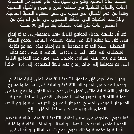
مختلف فئات الشعب. وهو فى سبيل ذلك أقام العديد من المكتبات
العامة والمراكز الثقافية فى مختلف القرى والنجوع والأحياء الشعبية
وهذا من أهم الأعمال التى تضرب فى عمق مفهوم التنمية الثقافية.
وبلغ عدد المكتبات التى أنشأها الصندوق فى أماكن لم يكن من
المتصور إقامة مثل هذه المكتبات بها حوالى 90 مكتبة .
كما أن فلسفة تحويل المواقع الأثرية –بعد ترميمها–إلى مراكز إبداع
فنى كان لها عظيم الأثر فى تنمية المستوى الثقافى لجموع السكان
المحيطين بهذه المراكز وخصوصاً أنه تم إمداد هذه المواقع بكافة
المتطلبات التى تكفل لها أداء دورها الثقافى والفنى. وقد بدأت
التجربة عام 1996 ببيت الهراوى وامتدت حتى وصل عدد المواقع الأثرية
التى تم تحويلها إلى مراكز إبداع فنى تابعة للصندوق إلى (16 ) مركزاً
.. .
ومن ناحية أخرى فإن صندوق التنمية الثقافية يتولى إدارة وتنظيم
ودعم العديد من المهرجانات الثقافية والفنية فى السينما والمسرح
والفنون التشكيلية والتى تعمل على دعم هذه الفنون والدفع بها فى
عملية التنمية والتطوير ومنها: المهرجان القومى للسينما المصرية،
المهرجان القومى للمسرح، مهرجان المسرح التجريبى، سمبوزيوم النحت
الدولى بأسوان، مهرجان سينما الطفل.....إلخ
كما يقوم الصندوق فى سبيل تحقيق التنمية الثقافية الشاملة بتقديم
الدعم المادى للعديد من الجهات والهيئات والمراكز الثقافية والفنية
الأهلية والحكومية وكذلك يقوم بدعم شباب الفنانين والأدباء فى