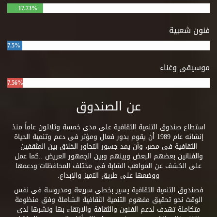
17.73%
فنون شعبية
7.5%
موسيقى وغناء
7.56%
عن الصندوق
استطاع صندوق التنمية الثقافية على مدى خمسة وثلاثون عاماً منذ
إنشائه عام 1989 أن يقوم بدور فعال ومؤثر فى دعم وتنمية الحياة
الثقافية فى مصر، وأن يمد جسور التحاور الخلاق بين المثقفين
والفنانين بعضهم البعض وبينهم وبين الجمهور العريض ..كما عمل
على الكشف عن المواهب الشابة فى مختلف المحافظات ودعمها
ووضعها على طريق التميز والإبداع.
فصندوق التنمية الثقافية يسير بخطى سريعة ومدروسة فى نفس
الوقت نحو تحقيق مفهوم التنمية الثقافية الشاملة وفق منظومة
متكاملة تهدف لدعم الفنون والثقافة والارتقاء بها ونشرها لدى