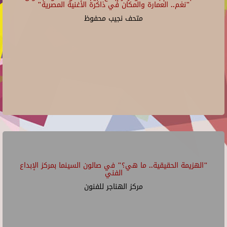
"نغم.. العمارة والمكان في ذاكرة الأغنية المصرية"
متحف نجيب محفوظ
"الهزيمة الحقيقية.. ما هي؟" في صالون السينما بمركز الإبداع
الفني
مركز الهناجر للفنون