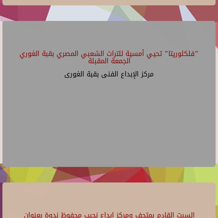
"فلكلوريتا" تحيي أمسية للتراث الشعبي المصري بقبة الغوري
الجمعة المقبلة
مركز الإبداع الفنى بقبة الغورى
السبت القادم بمتحف ومركز إبداع نجيب محفوظ ندوة بعنوان