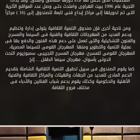
المتطلبات التى تكفل لها أداء دورها الثقافى والفنى. وقد بدأت
التجربة عام 1996 ببيت الهراوى وامتدت حتى وصل عدد المواقع الأثرية
التى تم تحويلها إلى مراكز إبداع فنى تابعة للصندوق إلى (16 ) مركزاً
.. .
ومن ناحية أخرى فإن صندوق التنمية الثقافية يتولى إدارة وتنظيم
ودعم العديد من المهرجانات الثقافية والفنية فى السينما والمسرح
والفنون التشكيلية والتى تعمل على دعم هذه الفنون والدفع بها فى
عملية التنمية والتطوير ومنها: المهرجان القومى للسينما المصرية،
المهرجان القومى للمسرح، مهرجان المسرح التجريبى، سمبوزيوم النحت
الدولى بأسوان، مهرجان سينما الطفل.....إلخ
كما يقوم الصندوق فى سبيل تحقيق التنمية الثقافية الشاملة بتقديم
الدعم المادى للعديد من الجهات والهيئات والمراكز الثقافية والفنية
الأهلية والحكومية وكذلك يقوم بدعم شباب الفنانين والأدباء فى
مختلف فروع الثقافة.