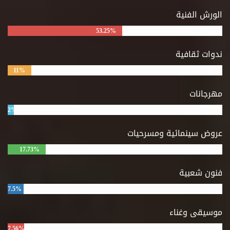
الورش الفنية
53.25%
ندوات ثقافية
11%
مهرجانات
2%
عروض سينمائية ومسرحيات
17.73%
فنون شعبية
7.5%
موسيقى وغناء
7.56%