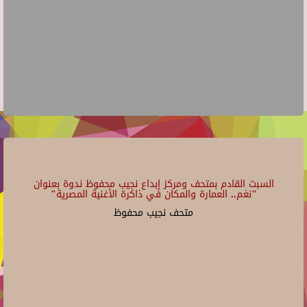
السبت القادم بمتحف ومركز إبداع نجيب محفوظ ندوة بعنوان
"نغم.. العمارة والمكان في ذاكرة الأغنية المصرية"
متحف نجيب محفوظ