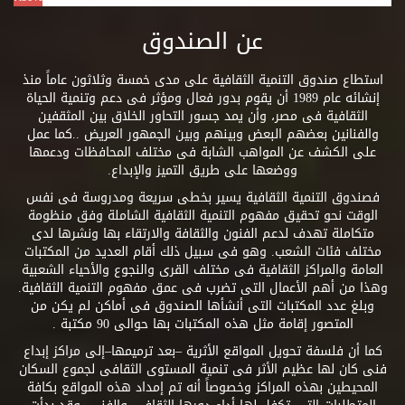
عن الصندوق
استطاع صندوق التنمية الثقافية على مدى خمسة وثلاثون عاماً منذ
إنشائه عام 1989 أن يقوم بدور فعال ومؤثر فى دعم وتنمية الحياة
الثقافية فى مصر، وأن يمد جسور التحاور الخلاق بين المثقفين
والفنانين بعضهم البعض وبينهم وبين الجمهور العريض ..كما عمل
على الكشف عن المواهب الشابة فى مختلف المحافظات ودعمها
ووضعها على طريق التميز والإبداع.
فصندوق التنمية الثقافية يسير بخطى سريعة ومدروسة فى نفس
الوقت نحو تحقيق مفهوم التنمية الثقافية الشاملة وفق منظومة
متكاملة تهدف لدعم الفنون والثقافة والارتقاء بها ونشرها لدى
مختلف فئات الشعب. وهو فى سبيل ذلك أقام العديد من المكتبات
العامة والمراكز الثقافية فى مختلف القرى والنجوع والأحياء الشعبية
وهذا من أهم الأعمال التى تضرب فى عمق مفهوم التنمية الثقافية.
وبلغ عدد المكتبات التى أنشأها الصندوق فى أماكن لم يكن من
المتصور إقامة مثل هذه المكتبات بها حوالى 90 مكتبة .
كما أن فلسفة تحويل المواقع الأثرية –بعد ترميمها–إلى مراكز إبداع
فنى كان لها عظيم الأثر فى تنمية المستوى الثقافى لجموع السكان
المحيطين بهذه المراكز وخصوصاً أنه تم إمداد هذه المواقع بكافة