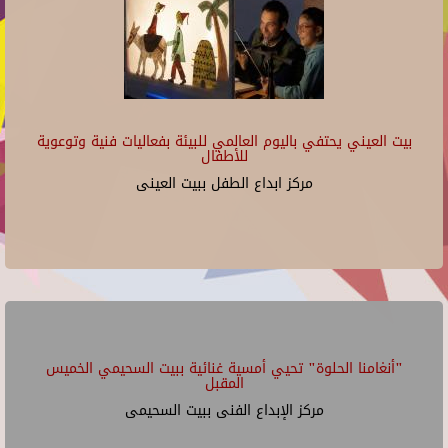
بيت العيني يحتفي باليوم العالمي للبيئة بفعاليات فنية وتوعوية
للأطفال
مركز ابداع الطفل ببيت العينى
"أنغامنا الحلوة" تحيي أمسية غنائية ببيت السحيمي الخميس
المقبل
مركز الإبداع الفنى ببيت السحيمى