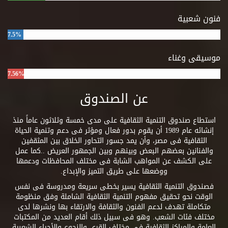
فنون شعبية
7.5%
موسيقى وغناء
7.56%
عن الصندوق
استطاع صندوق التنمية الثقافية على مدى خمسة وثلاثون عاماً منذ
إنشائه عام 1989 أن يقوم بدور فعال ومؤثر فى دعم وتنمية الحياة
الثقافية فى مصر، وأن يمد جسور التحاور الخلاق بين المثقفين
والفنانين بعضهم البعض وبينهم وبين الجمهور العريض ..كما عمل
على الكشف عن المواهب الشابة فى مختلف المحافظات ودعمها
ووضعها على طريق التميز والإبداع.
فصندوق التنمية الثقافية يسير بخطى سريعة ومدروسة فى نفس
الوقت نحو تحقيق مفهوم التنمية الثقافية الشاملة وفق منظومة
متكاملة تهدف لدعم الفنون والثقافة والارتقاء بها ونشرها لدى
مختلف فئات الشعب. وهو فى سبيل ذلك أقام العديد من المكتبات
العامة والمراكز الثقافية فى مختلف القرى والنجوع والأحياء الشعبية