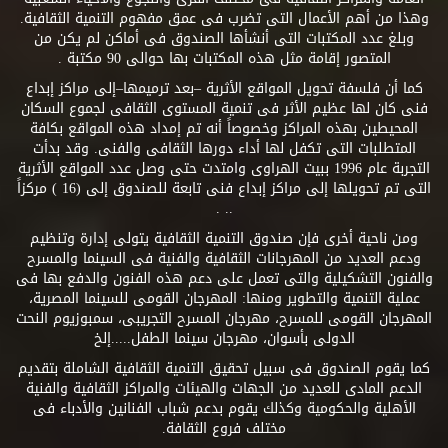
وهذا من أهم الأعمال التى تضرب فى عمق مفهوم التنمية الثقافية.
وبلغ عدد المكتبات التى أنشأها الصندوق فى أماكن لم يكن من
المتصور إقامة مثل هذه المكتبات بها حوالى 90 مكتبة .
كما أن فلسفة تحويل المواقع الأثرية –بعد ترميمها–إلى مراكز إبداع
فنى كان لها عظيم الأثر فى تنمية المستوى الثقافى لجموع السكان
المحيطين بهذه المراكز وخصوصاً أنه تم إمداد هذه المواقع بكافة
المتطلبات التى تكفل لها أداء دورها الثقافى والفنى. وقد بدأت
التجربة عام 1996 ببيت الهراوى وامتدت حتى وصل عدد المواقع الأثرية
التى تم تحويلها إلى مراكز إبداع فنى تابعة للصندوق إلى (16 ) مركزاً
.. .
ومن ناحية أخرى فإن صندوق التنمية الثقافية يتولى إدارة وتنظيم
ودعم العديد من المهرجانات الثقافية والفنية فى السينما والمسرح
والفنون التشكيلية والتى تعمل على دعم هذه الفنون والدفع بها فى
عملية التنمية والتطوير ومنها: المهرجان القومى للسينما المصرية،
المهرجان القومى للمسرح، مهرجان المسرح التجريبى، سمبوزيوم النحت
الدولى بأسوان، مهرجان سينما الطفل.....إلخ
كما يقوم الصندوق فى سبيل تحقيق التنمية الثقافية الشاملة بتقديم
الدعم المادى للعديد من الجهات والهيئات والمراكز الثقافية والفنية
الأهلية والحكومية وكذلك يقوم بدعم شباب الفنانين والأدباء فى
مختلف فروع الثقافة.