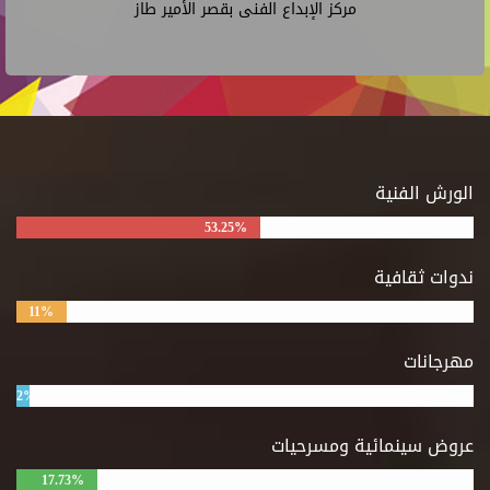
مركز الإبداع الفنى بقصر الأمير طاز
الورش الفنية
53.25%
ندوات ثقافية
11%
مهرجانات
2%
عروض سينمائية ومسرحيات
17.73%