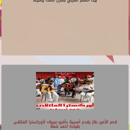
بيت الشعر العربي بمنزل الست وسيلة
قصر الأمير طاز يقدم أمسية «أفرو-عربية» لأوركسترا الملتقى
بقيادة أحمد شمة