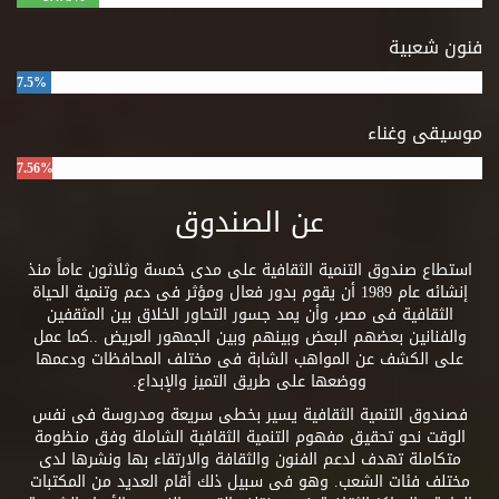
فنون شعبية
7.5%
موسيقى وغناء
7.56%
عن الصندوق
استطاع صندوق التنمية الثقافية على مدى خمسة وثلاثون عاماً منذ
إنشائه عام 1989 أن يقوم بدور فعال ومؤثر فى دعم وتنمية الحياة
الثقافية فى مصر، وأن يمد جسور التحاور الخلاق بين المثقفين
والفنانين بعضهم البعض وبينهم وبين الجمهور العريض ..كما عمل
على الكشف عن المواهب الشابة فى مختلف المحافظات ودعمها
ووضعها على طريق التميز والإبداع.
فصندوق التنمية الثقافية يسير بخطى سريعة ومدروسة فى نفس
الوقت نحو تحقيق مفهوم التنمية الثقافية الشاملة وفق منظومة
متكاملة تهدف لدعم الفنون والثقافة والارتقاء بها ونشرها لدى
مختلف فئات الشعب. وهو فى سبيل ذلك أقام العديد من المكتبات