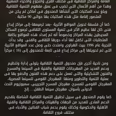
العامة والمراكز الثقافية فى مختلف القرى والنجوع والأحياء الشعبية
وهذا من أهم الأعمال التى تضرب فى عمق مفهوم التنمية الثقافية.
وبلغ عدد المكتبات التى أنشأها الصندوق فى أماكن لم يكن من
المتصور إقامة مثل هذه المكتبات بها حوالى 90 مكتبة .
كما أن فلسفة تحويل المواقع الأثرية –بعد ترميمها–إلى مراكز إبداع
فنى كان لها عظيم الأثر فى تنمية المستوى الثقافى لجموع السكان
المحيطين بهذه المراكز وخصوصاً أنه تم إمداد هذه المواقع بكافة
المتطلبات التى تكفل لها أداء دورها الثقافى والفنى. وقد بدأت
التجربة عام 1996 ببيت الهراوى وامتدت حتى وصل عدد المواقع الأثرية
التى تم تحويلها إلى مراكز إبداع فنى تابعة للصندوق إلى (16 ) مركزاً
.. .
ومن ناحية أخرى فإن صندوق التنمية الثقافية يتولى إدارة وتنظيم
ودعم العديد من المهرجانات الثقافية والفنية فى السينما والمسرح
والفنون التشكيلية والتى تعمل على دعم هذه الفنون والدفع بها فى
عملية التنمية والتطوير ومنها: المهرجان القومى للسينما المصرية،
المهرجان القومى للمسرح، مهرجان المسرح التجريبى، سمبوزيوم النحت
الدولى بأسوان، مهرجان سينما الطفل.....إلخ
كما يقوم الصندوق فى سبيل تحقيق التنمية الثقافية الشاملة بتقديم
الدعم المادى للعديد من الجهات والهيئات والمراكز الثقافية والفنية
الأهلية والحكومية وكذلك يقوم بدعم شباب الفنانين والأدباء فى
مختلف فروع الثقافة.