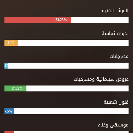
الورش الفنية
53.25%
ندوات ثقافية
11%
مهرجانات
2%
عروض سينمائية ومسرحيات
17.73%
فنون شعبية
7.5%
موسيقى وغناء