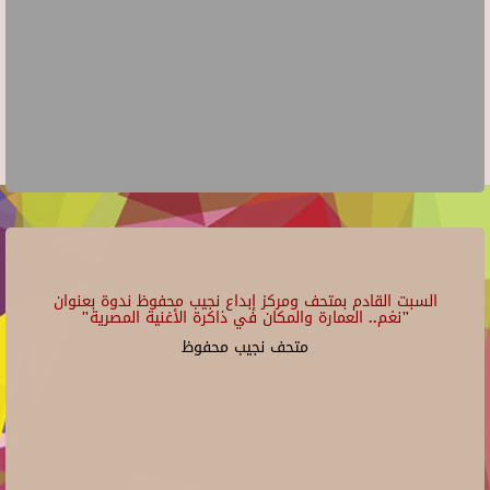
السبت القادم بمتحف ومركز إبداع نجيب محفوظ ندوة بعنوان
"نغم.. العمارة والمكان في ذاكرة الأغنية المصرية"
متحف نجيب محفوظ