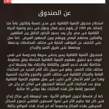
7.56%
عن الصندوق
استطاع صندوق التنمية الثقافية على مدى خمسة وثلاثون عاماً منذ
إنشائه عام 1989 أن يقوم بدور فعال ومؤثر فى دعم وتنمية الحياة
الثقافية فى مصر، وأن يمد جسور التحاور الخلاق بين المثقفين
والفنانين بعضهم البعض وبينهم وبين الجمهور العريض ..كما عمل
على الكشف عن المواهب الشابة فى مختلف المحافظات ودعمها
ووضعها على طريق التميز والإبداع.
فصندوق التنمية الثقافية يسير بخطى سريعة ومدروسة فى نفس
الوقت نحو تحقيق مفهوم التنمية الثقافية الشاملة وفق منظومة
متكاملة تهدف لدعم الفنون والثقافة والارتقاء بها ونشرها لدى
مختلف فئات الشعب. وهو فى سبيل ذلك أقام العديد من المكتبات
العامة والمراكز الثقافية فى مختلف القرى والنجوع والأحياء الشعبية
وهذا من أهم الأعمال التى تضرب فى عمق مفهوم التنمية الثقافية.
وبلغ عدد المكتبات التى أنشأها الصندوق فى أماكن لم يكن من
المتصور إقامة مثل هذه المكتبات بها حوالى 90 مكتبة .
كما أن فلسفة تحويل المواقع الأثرية –بعد ترميمها–إلى مراكز إبداع
فنى كان لها عظيم الأثر فى تنمية المستوى الثقافى لجموع السكان
المحيطين بهذه المراكز وخصوصاً أنه تم إمداد هذه المواقع بكافة