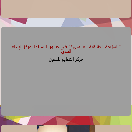
"الهزيمة الحقيقية.. ما هي؟" في صالون السينما بمركز الإبداع
الفني
مركز الهناجر للفنون