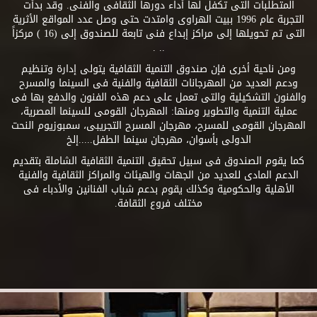
المتطلبات التى تكفل لها أداء دورها الثقافى والفنى. وقد بدأت
التجربة عام 1996 ببيت الهراوى وامتدت حتى وصل عدد المواقع الأثرية
التى تم تحويلها إلى مراكز إبداع فنى تابعة للصندوق إلى (16 ) مركزاً
.. .
ومن ناحية أخرى فإن صندوق التنمية الثقافية يتولى إدارة وتنظيم
ودعم العديد من المهرجانات الثقافية والفنية فى السينما والمسرح
والفنون التشكيلية والتى تعمل على دعم هذه الفنون والدفع بها فى
عملية التنمية والتطوير ومنها: المهرجان القومى للسينما المصرية،
المهرجان القومى للمسرح، مهرجان المسرح التجريبى، سمبوزيوم النحت
الدولى بأسوان، مهرجان سينما الطفل.....إلخ
كما يقوم الصندوق فى سبيل تحقيق التنمية الثقافية الشاملة بتقديم
الدعم المادى للعديد من الجهات والهيئات والمراكز الثقافية والفنية
الأهلية والحكومية وكذلك يقوم بدعم شباب الفنانين والأدباء فى
مختلف فروع الثقافة.