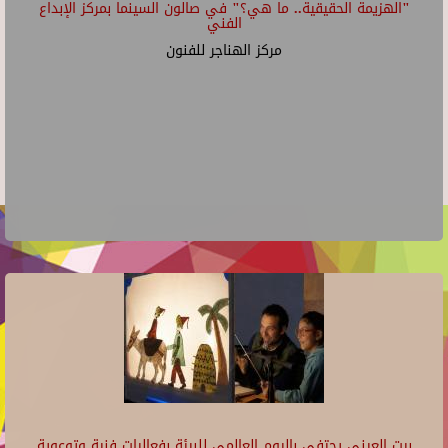
"الهزيمة الحقيقية.. ما هي؟" في صالون السينما بمركز الإبداع
الفني
مركز الهناجر للفنون
بيت العيني يحتفي باليوم العالمي للبيئة بفعاليات فنية وتوعوية