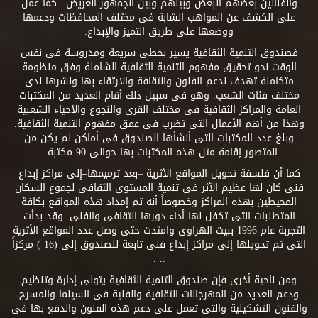
والفنانين بعضهم البعض وبينهم وبين الجمهور العريض ..كما عمل
على الكشف عن المواهب الشابة فى مختلف المحافظات ودعمها
ووضعها على طريق التميز والإبداع.
فصندوق التنمية الثقافية يسير بخطى سريعة ومدروسة فى نفس
الوقت نحو تحقيق مفهوم التنمية الثقافية الشاملة وفق منظومة
متكاملة تهدف لدعم الفنون والثقافة والارتقاء بها ونشرها لدى
مختلف فئات الشعب. وهو فى سبيل ذلك أقام العديد من المكتبات
العامة والمراكز الثقافية فى مختلف القرى والنجوع والأحياء الشعبية
وهذا من أهم الأعمال التى تضرب فى عمق مفهوم التنمية الثقافية.
وبلغ عدد المكتبات التى أنشأها الصندوق فى أماكن لم يكن من
المتصور إقامة مثل هذه المكتبات بها حوالى 90 مكتبة .
كما أن فلسفة تحويل المواقع الأثرية –بعد ترميمها–إلى مراكز إبداع
فنى كان لها عظيم الأثر فى تنمية المستوى الثقافى لجموع السكان
المحيطين بهذه المراكز وخصوصاً أنه تم إمداد هذه المواقع بكافة
المتطلبات التى تكفل لها أداء دورها الثقافى والفنى. وقد بدأت
التجربة عام 1996 ببيت الهراوى وامتدت حتى وصل عدد المواقع الأثرية
التى تم تحويلها إلى مراكز إبداع فنى تابعة للصندوق إلى (16 ) مركزاً
.. .
ومن ناحية أخرى فإن صندوق التنمية الثقافية يتولى إدارة وتنظيم
ودعم العديد من المهرجانات الثقافية والفنية فى السينما والمسرح
والفنون التشكيلية والتى تعمل على دعم هذه الفنون والدفع بها فى