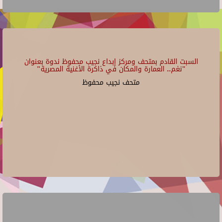
السبت القادم بمتحف ومركز إبداع نجيب محفوظ ندوة بعنوان
"نغم.. العمارة والمكان في ذاكرة الأغنية المصرية"
متحف نجيب محفوظ