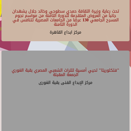
تحت رعاية وزيرة الثقافة حمدي سطوحي وخالد جلال يشهدان
جانبا من العروض المتقدمة للدورة الثامنة من مواسم نجوم
المسرح الجامعي 130 عرضًا من الجامعات المصرية تتنافس في
الدورة الثامنة
مركز ابداع القاهرة
"فلكلوريتا" تحيي أمسية للتراث الشعبي المصري بقبة الغوري
الجمعة المقبلة
مركز الإبداع الفنى بقبة الغورى