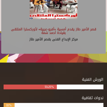
قصر الأمير طاز يقدم أمسية «أفرو-عربية» لأوركسترا الملتقى
بقيادة أحمد شمة
مركز الإبداع الفنى بقصر الأمير طاز
الورش الفنية
53.25%
ندوات ثقافية
11%