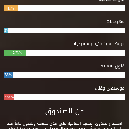
11%
مهرجانات
2%
عروض سينمائية ومسرحيات
17.73%
فنون شعبية
7.5%
موسيقى وغناء
7.56%
عن الصندوق
استطاع صندوق التنمية الثقافية على مدى خمسة وثلاثون عاماً منذ