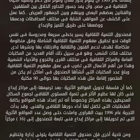
إنشائه عام 1989 أن يقوم بدور فعال ومؤثر فى دعم وتنمية الحياة
الثقافية فى مصر، وأن يمد جسور التحاور الخلاق بين المثقفين
والفنانين بعضهم البعض وبينهم وبين الجمهور العريض ..كما عمل
على الكشف عن المواهب الشابة فى مختلف المحافظات ودعمها
ووضعها على طريق التميز والإبداع.
فصندوق التنمية الثقافية يسير بخطى سريعة ومدروسة فى نفس
الوقت نحو تحقيق مفهوم التنمية الثقافية الشاملة وفق منظومة
متكاملة تهدف لدعم الفنون والثقافة والارتقاء بها ونشرها لدى
مختلف فئات الشعب. وهو فى سبيل ذلك أقام العديد من المكتبات
العامة والمراكز الثقافية فى مختلف القرى والنجوع والأحياء الشعبية
وهذا من أهم الأعمال التى تضرب فى عمق مفهوم التنمية الثقافية.
وبلغ عدد المكتبات التى أنشأها الصندوق فى أماكن لم يكن من
المتصور إقامة مثل هذه المكتبات بها حوالى 90 مكتبة .
كما أن فلسفة تحويل المواقع الأثرية –بعد ترميمها–إلى مراكز إبداع
فنى كان لها عظيم الأثر فى تنمية المستوى الثقافى لجموع السكان
المحيطين بهذه المراكز وخصوصاً أنه تم إمداد هذه المواقع بكافة
المتطلبات التى تكفل لها أداء دورها الثقافى والفنى. وقد بدأت
التجربة عام 1996 ببيت الهراوى وامتدت حتى وصل عدد المواقع الأثرية
التى تم تحويلها إلى مراكز إبداع فنى تابعة للصندوق إلى (16 ) مركزاً
.. .
ومن ناحية أخرى فإن صندوق التنمية الثقافية يتولى إدارة وتنظيم