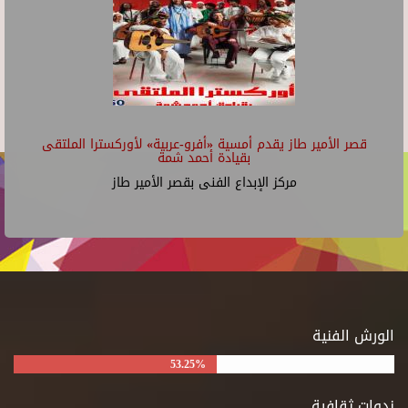
قصر الأمير طاز يقدم أمسية «أفرو-عربية» لأوركسترا الملتقى
بقيادة أحمد شمة
مركز الإبداع الفنى بقصر الأمير طاز
الورش الفنية
53.25%
ندوات ثقافية