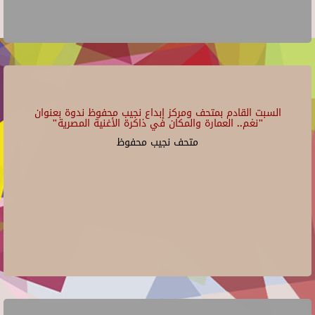
السبت القادم بمتحف ومركز إبداع نجيب محفوظ ندوة بعنوان
"نغم.. العمارة والمكان في ذاكرة الأغنية المصرية"
متحف نجيب محفوظ