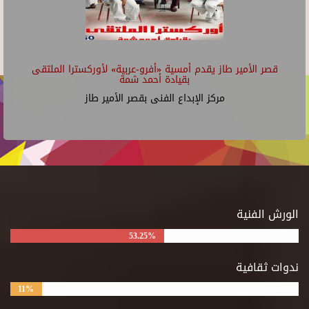
قصر الأمير طاز يقدم أمسية «أفرو-عربية» لأوركسترا الملتقى
بقيادة أحمد شمة
مركز الإبداع الفنى بقصر الأمير طاز
الورش الفنية
53.25%
ندوات ثقافية
11%