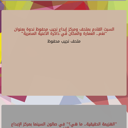
السبت القادم بمتحف ومركز إبداع نجيب محفوظ ندوة بعنوان
"نغم.. العمارة والمكان في ذاكرة الأغنية المصرية"
متحف نجيب محفوظ
"الهزيمة الحقيقية.. ما هي؟" في صالون السينما بمركز الإبداع