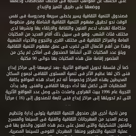
على الكشف عن المواهب الشابة فى مختلف المحافظات ودعمها
ووضعها على طريق التميز والإبداع.
فصندوق التنمية الثقافية يسير بخطى سريعة ومدروسة فى نفس
الوقت نحو تحقيق مفهوم التنمية الثقافية الشاملة وفق منظومة
متكاملة تهدف لدعم الفنون والثقافة والارتقاء بها ونشرها لدى
مختلف فئات الشعب. وهو فى سبيل ذلك أقام العديد من المكتبات
العامة والمراكز الثقافية فى مختلف القرى والنجوع والأحياء الشعبية
وهذا من أهم الأعمال التى تضرب فى عمق مفهوم التنمية الثقافية.
وبلغ عدد المكتبات التى أنشأها الصندوق فى أماكن لم يكن من
المتصور إقامة مثل هذه المكتبات بها حوالى 90 مكتبة .
كما أن فلسفة تحويل المواقع الأثرية –بعد ترميمها–إلى مراكز إبداع
فنى كان لها عظيم الأثر فى تنمية المستوى الثقافى لجموع السكان
المحيطين بهذه المراكز وخصوصاً أنه تم إمداد هذه المواقع بكافة
المتطلبات التى تكفل لها أداء دورها الثقافى والفنى. وقد بدأت
التجربة عام 1996 ببيت الهراوى وامتدت حتى وصل عدد المواقع الأثرية
التى تم تحويلها إلى مراكز إبداع فنى تابعة للصندوق إلى (16 ) مركزاً
.. .
ومن ناحية أخرى فإن صندوق التنمية الثقافية يتولى إدارة وتنظيم
ودعم العديد من المهرجانات الثقافية والفنية فى السينما والمسرح
والفنون التشكيلية والتى تعمل على دعم هذه الفنون والدفع بها فى
عملية التنمية والتطوير ومنها: المهرجان القومى للسينما المصرية،