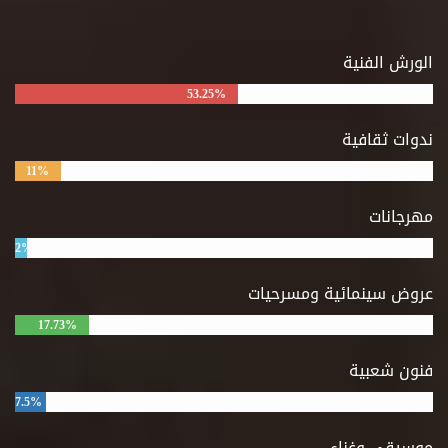
الورش الفنية
53.25%
ندوات ثقافية
11%
مهرجانات
2%
عروض سينمائية ومسرحيات
17.73%
فنون شعبية
7.5%
موسيقى وغناء