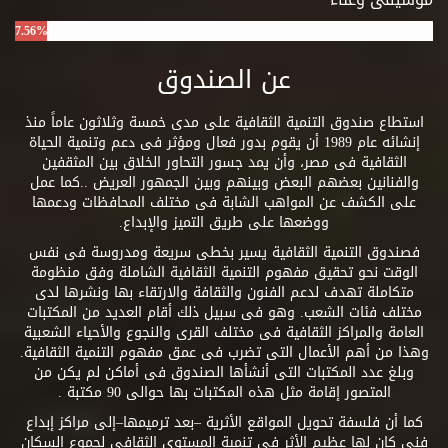
7.56%
عن الصندوق
استطاع صندوق التنمية الثقافية على مدى خمسة وثلاثون عاماً منذ
إنشائه عام 1989 أن يقوم بدور فعال ومؤثر فى دعم وتنمية الحياة
الثقافية فى مصر، وأن يمد جسور التحاور الخلاق بين المثقفين
والفنانين بعضهم البعض وبينهم وبين الجمهور العريض ..كما عمل
على الكشف عن المواهب الشابة فى مختلف المحافظات ودعمها
ووضعها على طريق التميز والإبداع.
فصندوق التنمية الثقافية يسير بخطى سريعة ومدروسة فى نفس
الوقت نحو تحقيق مفهوم التنمية الثقافية الشاملة وفق منظومة
متكاملة تهدف لدعم الفنون والثقافة والارتقاء بها ونشرها لدى
مختلف فئات الشعب. وهو فى سبيل ذلك أقام العديد من المكتبات
العامة والمراكز الثقافية فى مختلف القرى والنجوع والأحياء الشعبية
وهذا من أهم الأعمال التى تضرب فى عمق مفهوم التنمية الثقافية.
وبلغ عدد المكتبات التى أنشأها الصندوق فى أماكن لم يكن من
المتصور إقامة مثل هذه المكتبات بها حوالى 90 مكتبة .
كما أن فلسفة تحويل المواقع الأثرية –بعد ترميمها–إلى مراكز إبداع
فنى كان لها عظيم الأثر فى تنمية المستوى الثقافى لجموع السكان