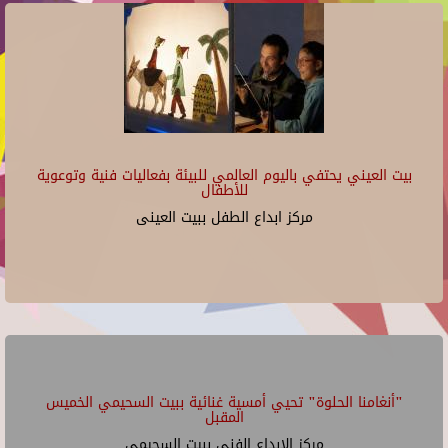
بيت العيني يحتفي باليوم العالمي للبيئة بفعاليات فنية وتوعوية
للأطفال
مركز ابداع الطفل ببيت العينى
"أنغامنا الحلوة" تحيي أمسية غنائية ببيت السحيمي الخميس
المقبل
مركز الإبداع الفنى ببيت السحيمى