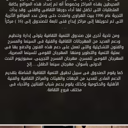
المحيطين بهذه المراكز وخصوصاً أنه تم إمداد هذه المواقع بكافة
المتطلبات التى تكفل لها أداء دورها الثقافى والفنى. وقد بدأت
التجربة عام 1996 ببيت الهراوى وامتدت حتى وصل عدد المواقع الأثرية
التى تم تحويلها إلى مراكز إبداع فنى تابعة للصندوق إلى (16 ) مركزاً
.. .
ومن ناحية أخرى فإن صندوق التنمية الثقافية يتولى إدارة وتنظيم
ودعم العديد من المهرجانات الثقافية والفنية فى السينما والمسرح
والفنون التشكيلية والتى تعمل على دعم هذه الفنون والدفع بها فى
عملية التنمية والتطوير ومنها: المهرجان القومى للسينما المصرية،
المهرجان القومى للمسرح، مهرجان المسرح التجريبى، سمبوزيوم النحت
الدولى بأسوان، مهرجان سينما الطفل.....إلخ
كما يقوم الصندوق فى سبيل تحقيق التنمية الثقافية الشاملة بتقديم
الدعم المادى للعديد من الجهات والهيئات والمراكز الثقافية والفنية
الأهلية والحكومية وكذلك يقوم بدعم شباب الفنانين والأدباء فى
مختلف فروع الثقافة.