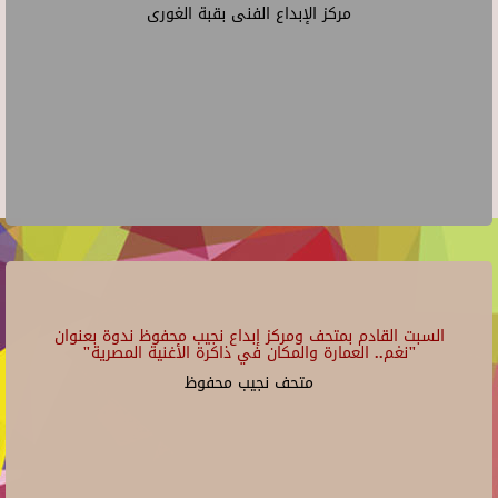
مركز الإبداع الفنى بقبة الغورى
السبت القادم بمتحف ومركز إبداع نجيب محفوظ ندوة بعنوان
"نغم.. العمارة والمكان في ذاكرة الأغنية المصرية"
متحف نجيب محفوظ