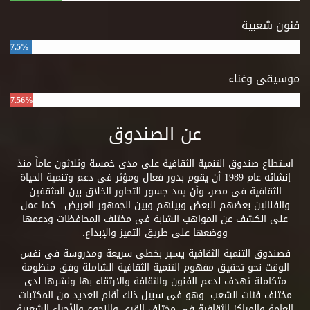
فنون شعبية
7.5%
موسيقى وغناء
7.56%
عن الصندوق
استطاع صندوق التنمية الثقافية على مدى خمسة وثلاثون عاماً منذ
إنشائه عام 1989 أن يقوم بدور فعال ومؤثر فى دعم وتنمية الحياة
الثقافية فى مصر، وأن يمد جسور التحاور الخلاق بين المثقفين
والفنانين بعضهم البعض وبينهم وبين الجمهور العريض ..كما عمل
على الكشف عن المواهب الشابة فى مختلف المحافظات ودعمها
ووضعها على طريق التميز والإبداع.
فصندوق التنمية الثقافية يسير بخطى سريعة ومدروسة فى نفس
الوقت نحو تحقيق مفهوم التنمية الثقافية الشاملة وفق منظومة
متكاملة تهدف لدعم الفنون والثقافة والارتقاء بها ونشرها لدى
مختلف فئات الشعب. وهو فى سبيل ذلك أقام العديد من المكتبات
العامة والمراكز الثقافية فى مختلف القرى والنجوع والأحياء الشعبية