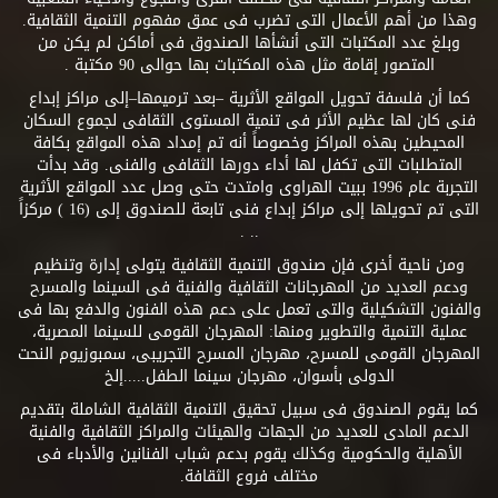
وهذا من أهم الأعمال التى تضرب فى عمق مفهوم التنمية الثقافية.
وبلغ عدد المكتبات التى أنشأها الصندوق فى أماكن لم يكن من
المتصور إقامة مثل هذه المكتبات بها حوالى 90 مكتبة .
كما أن فلسفة تحويل المواقع الأثرية –بعد ترميمها–إلى مراكز إبداع
فنى كان لها عظيم الأثر فى تنمية المستوى الثقافى لجموع السكان
المحيطين بهذه المراكز وخصوصاً أنه تم إمداد هذه المواقع بكافة
المتطلبات التى تكفل لها أداء دورها الثقافى والفنى. وقد بدأت
التجربة عام 1996 ببيت الهراوى وامتدت حتى وصل عدد المواقع الأثرية
التى تم تحويلها إلى مراكز إبداع فنى تابعة للصندوق إلى (16 ) مركزاً
.. .
ومن ناحية أخرى فإن صندوق التنمية الثقافية يتولى إدارة وتنظيم
ودعم العديد من المهرجانات الثقافية والفنية فى السينما والمسرح
والفنون التشكيلية والتى تعمل على دعم هذه الفنون والدفع بها فى
عملية التنمية والتطوير ومنها: المهرجان القومى للسينما المصرية،
المهرجان القومى للمسرح، مهرجان المسرح التجريبى، سمبوزيوم النحت
الدولى بأسوان، مهرجان سينما الطفل.....إلخ
كما يقوم الصندوق فى سبيل تحقيق التنمية الثقافية الشاملة بتقديم
الدعم المادى للعديد من الجهات والهيئات والمراكز الثقافية والفنية
الأهلية والحكومية وكذلك يقوم بدعم شباب الفنانين والأدباء فى
مختلف فروع الثقافة.