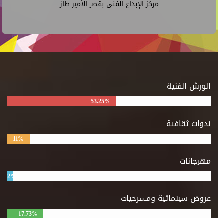
مركز الإبداع الفنى بقصر الأمير طاز
الورش الفنية
53.25%
ندوات ثقافية
11%
مهرجانات
2%
عروض سينمائية ومسرحيات
17.73%