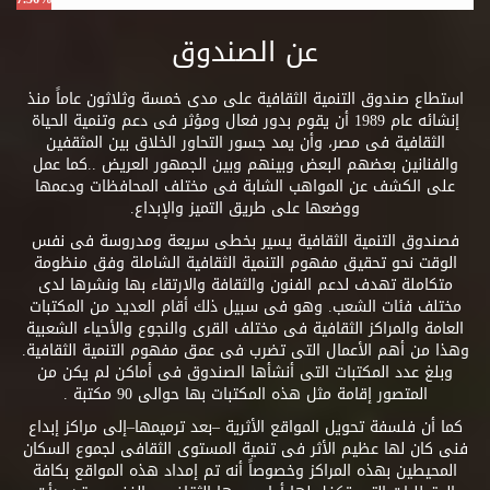
عن الصندوق
استطاع صندوق التنمية الثقافية على مدى خمسة وثلاثون عاماً منذ
إنشائه عام 1989 أن يقوم بدور فعال ومؤثر فى دعم وتنمية الحياة
الثقافية فى مصر، وأن يمد جسور التحاور الخلاق بين المثقفين
والفنانين بعضهم البعض وبينهم وبين الجمهور العريض ..كما عمل
على الكشف عن المواهب الشابة فى مختلف المحافظات ودعمها
ووضعها على طريق التميز والإبداع.
فصندوق التنمية الثقافية يسير بخطى سريعة ومدروسة فى نفس
الوقت نحو تحقيق مفهوم التنمية الثقافية الشاملة وفق منظومة
متكاملة تهدف لدعم الفنون والثقافة والارتقاء بها ونشرها لدى
مختلف فئات الشعب. وهو فى سبيل ذلك أقام العديد من المكتبات
العامة والمراكز الثقافية فى مختلف القرى والنجوع والأحياء الشعبية
وهذا من أهم الأعمال التى تضرب فى عمق مفهوم التنمية الثقافية.
وبلغ عدد المكتبات التى أنشأها الصندوق فى أماكن لم يكن من
المتصور إقامة مثل هذه المكتبات بها حوالى 90 مكتبة .
كما أن فلسفة تحويل المواقع الأثرية –بعد ترميمها–إلى مراكز إبداع
فنى كان لها عظيم الأثر فى تنمية المستوى الثقافى لجموع السكان
المحيطين بهذه المراكز وخصوصاً أنه تم إمداد هذه المواقع بكافة