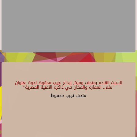
السبت القادم بمتحف ومركز إبداع نجيب محفوظ ندوة بعنوان
"نغم.. العمارة والمكان في ذاكرة الأغنية المصرية"
متحف نجيب محفوظ