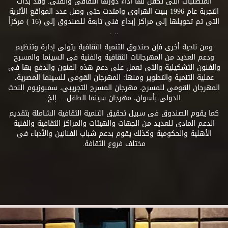
المتطلبات التى تكفل لها أداء دورها الثقافى والفنى. وقد بدأت
التجربة عام 1996 ببيت الهراوى وامتدت حتى وصل عدد المواقع الأثرية
التى تم تحويلها إلى مراكز إبداع فنى تابعة للصندوق إلى (16 ) مركزاً
.. .
ومن ناحية أخرى فإن صندوق التنمية الثقافية يتولى إدارة وتنظيم
ودعم العديد من المهرجانات الثقافية والفنية فى السينما والمسرح
والفنون التشكيلية والتى تعمل على دعم هذه الفنون والدفع بها فى
عملية التنمية والتطوير ومنها: المهرجان القومى للسينما المصرية،
المهرجان القومى للمسرح، مهرجان المسرح التجريبى، سمبوزيوم النحت
الدولى بأسوان، مهرجان سينما الطفل.....إلخ
كما يقوم الصندوق فى سبيل تحقيق التنمية الثقافية الشاملة بتقديم
الدعم المادى للعديد من الجهات والهيئات والمراكز الثقافية والفنية
الأهلية والحكومية وكذلك يقوم بدعم شباب الفنانين والأدباء فى
مختلف فروع الثقافة.