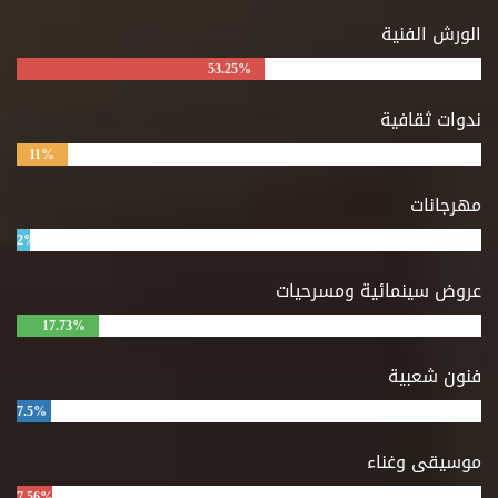
الورش الفنية
53.25%
ندوات ثقافية
11%
مهرجانات
2%
عروض سينمائية ومسرحيات
17.73%
فنون شعبية
7.5%
موسيقى وغناء
7.56%