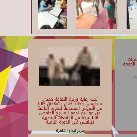
تراث
الجمعة
رى
تحت رعاية وزيرة الثقافة حمدي
سطوحي وخالد جلال يشهدان جانبا
من العروض المتقدمة للدورة الثامنة
من مواسم نجوم المسرح الجامعي
130 عرضًا من الجامعات المصرية
تتنافس في الدورة الثامنة
مركز ابداع القاهرة