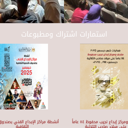
استمارات اشتراك ومطبوعات
متحف ومركز إبداع نجيب محفوظ ١١٤ عاماً
أنشطة مراكز الإبداع الفني بصندوق 
على ميلاد صاحب الثلاثية
الثقافية