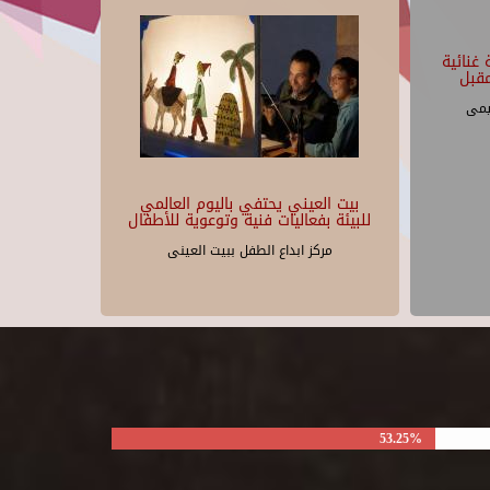
غنائية
قبل
يمى
بيت العيني يحتفي باليوم العالمي
للبيئة بفعاليات فنية وتوعوية للأطفال
مركز ابداع الطفل ببيت العينى
53.25%