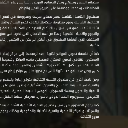
بعضهم البعض وبينهم وبين الجمهور العريض ..كما عمل على الكش
المحافظات ودعمها ووضعها على طريق التميز والإبداع.
فصندوق التنمية الثقافية يسير بخطى سريعة ومدروسة فى نفس ال
الثقافية الشاملة وفق منظومة متكاملة تهدف لدعم الفنون والثقاف
فئات الشعب. وهو فى سبيل ذلك أقام العديد من المكتبات العامة وا
والنجوع والأحياء الشعبية وهذا من أهم الأعمال التى تضرب فى عمق 
مكتبة .
كما أن فلسفة تحويل المواقع الأثرية –بعد ترميمها–إلى مراكز إبداع 
المستوى الثقافى لجموع السكان المحيطين بهذه المراكز وخصوصاً أن
حتى وصل عدد المواقع الأثرية التى تم تحويلها إلى مراكز إبداع فنى تابعة للصند
ومن ناحية أخرى فإن صندوق التنمية الثقافية يتولى إدارة وتنظيم ود
والفنية فى السينما والمسرح والفنون التشكيلية والتى تعمل على 
التنمية والتطوير ومنها: المهرجان القومى للسينما المصرية، المهر
التجريبى، سمبوزيوم النحت الدولى بأسوان، مهرجان سينما الطفل.....
كما يقوم الصندوق فى سبيل تحقيق التنمية الثقافية الشاملة بتقدي
والهيئات والمراكز الثقافية والفنية الأهلية والحكومية وكذلك يقوم
فروع الثقافة.