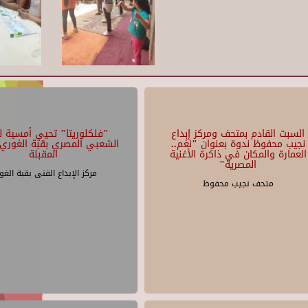
السبت القادم بمتحف ومركز إبداع
"فلكلوريتا" تحيي أمسية لل
نجيب محفوظ ندوة بعنوان "نغم..
الشعبي المصري بقبة الغوري 
العمارة والمكان في ذاكرة الأغنية
المقبلة
المصرية"
مركز الإبداع الفنى بقبة الغو
متحف نجيب محفوظ