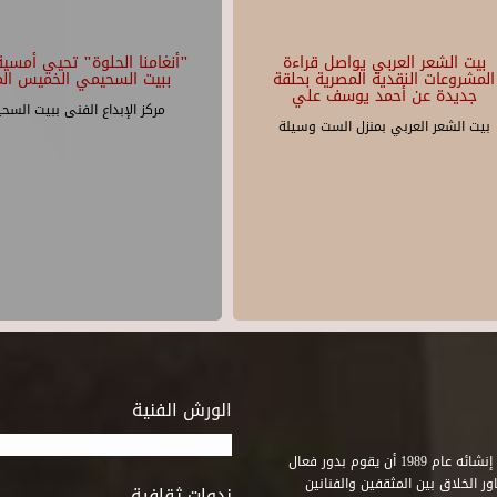
بيت الشعر العربي يواصل قراءة
"أنغامنا الحلوة" تحيي أمسية 
المشروعات النقدية المصرية بحلقة
ببيت السحيمي الخميس الم
جديدة عن أحمد يوسف علي
مركز الإبداع الفنى ببيت السح
بيت الشعر العربي بمنزل الست وسيلة
الورش الفنية
استطاع صندوق التنمية الثقافية على مدى خمسة وثلاثون عاماً منذ إنشائه عام 1989 أن يقوم بدور فعال
ر الخلاق بين المثقفين والفنانين
ندوات ثقافية