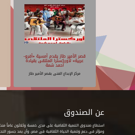
قصر الأمير طاز يقدم أمسية «أفرو-
عربية» لأوركسترا الملتقى بقيادة
أحمد شمة
مركز الإبداع الفنى بقصر الأمير طاز
عن الصندوق
ومؤثر فى دعم وتنمية الحياة الثقافية فى مصر، وأن يمد جسور التحاو