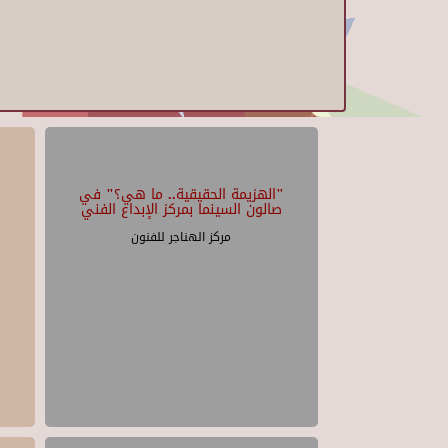
"الهزيمة الحقيقية.. ما هي؟" في
صالون السينما بمركز الإبداع الفني
مركز الهناجر للفنون