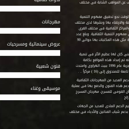
ف عن المواهب الشابة فى مختلف
وقت نحو تحقيق مفهوم التنمية
مهرجانات
ة والارتقاء بها ونشرها لدى مختلف
لمراكز الثقافية فى مختلف القرى
مفهوم التنمية الثقافية. وبلغ عدد
المكتبات التى أنشأها الصندوق فى أماكن لم يكن من المتصور إقامة مثل هذه المكتبات بها حوالى 90
عروض سينمائية ومسرحيات
فنى كان لها عظيم الأثر فى تنمية
ه تم إمداد هذه المواقع بكافة
فنون شعبية
المتطلبات التى تكفل لها أداء دورها الثقافى والفنى. وقد بدأت التجربة عام 1996 ببيت الهراوى وامتدت
وق إلى (16 ) مركزاً .. .
عم العديد من المهرجانات الثقافية
دعم هذه الفنون والدفع بها فى عملية
موسيقى وغناء
جان القومى للمسرح، مهرجان المسرح
إلخ
م الدعم المادى للعديد من الجهات
 بدعم شباب الفنانين والأدباء فى مختلف