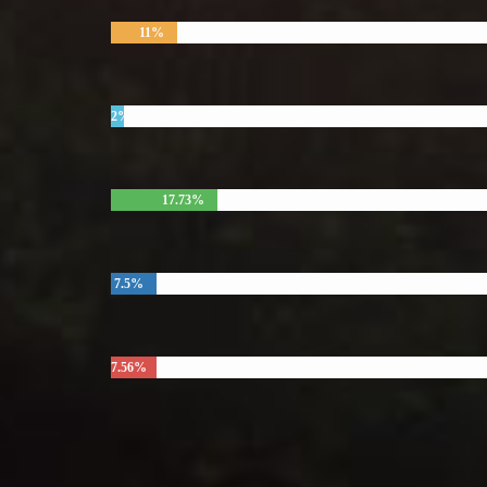
11%
2%
17.73%
7.5%
7.56%