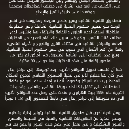
والفنانين بعضهم البعض وبينهم وبين الجمهور العريض ..كما عمل
على الكشف عن المواهب الشابة فى مختلف المحافظات ودعمها
ووضعها على طريق التميز والإبداع.
فصندوق التنمية الثقافية يسير بخطى سريعة ومدروسة فى نفس
الوقت نحو تحقيق مفهوم التنمية الثقافية الشاملة وفق منظومة
متكاملة تهدف لدعم الفنون والثقافة والارتقاء بها ونشرها لدى
مختلف فئات الشعب. وهو فى سبيل ذلك أقام العديد من المكتبات
العامة والمراكز الثقافية فى مختلف القرى والنجوع والأحياء الشعبية
وهذا من أهم الأعمال التى تضرب فى عمق مفهوم التنمية الثقافية.
وبلغ عدد المكتبات التى أنشأها الصندوق فى أماكن لم يكن من
المتصور إقامة مثل هذه المكتبات بها حوالى 90 مكتبة .
كما أن فلسفة تحويل المواقع الأثرية –بعد ترميمها–إلى مراكز إبداع
فنى كان لها عظيم الأثر فى تنمية المستوى الثقافى لجموع السكان
المحيطين بهذه المراكز وخصوصاً أنه تم إمداد هذه المواقع بكافة
المتطلبات التى تكفل لها أداء دورها الثقافى والفنى. وقد بدأت
التجربة عام 1996 ببيت الهراوى وامتدت حتى وصل عدد المواقع الأثرية
التى تم تحويلها إلى مراكز إبداع فنى تابعة للصندوق إلى (16 ) مركزاً
.. .
ومن ناحية أخرى فإن صندوق التنمية الثقافية يتولى إدارة وتنظيم
ودعم العديد من المهرجانات الثقافية والفنية فى السينما والمسرح
والفنون التشكيلية والتى تعمل على دعم هذه الفنون والدفع بها فى