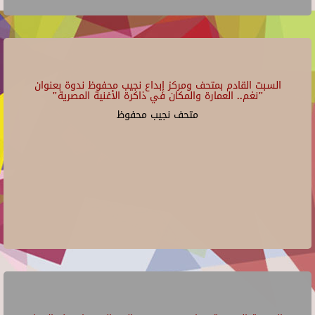
السبت القادم بمتحف ومركز إبداع نجيب محفوظ ندوة بعنوان
"نغم.. العمارة والمكان في ذاكرة الأغنية المصرية"
متحف نجيب محفوظ