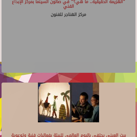
"الهزيمة الحقيقية.. ما هي؟" في صالون السينما بمركز الإبداع
الفني
مركز الهناجر للفنون
بيت العيني يحتفي باليوم العالمي للبيئة بفعاليات فنية وتوعوية