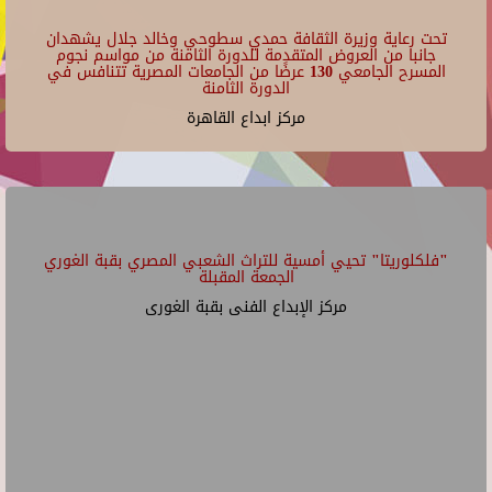
تحت رعاية وزيرة الثقافة حمدي سطوحي وخالد جلال يشهدان
جانبا من العروض المتقدمة للدورة الثامنة من مواسم نجوم
المسرح الجامعي 130 عرضًا من الجامعات المصرية تتنافس في
الدورة الثامنة
مركز ابداع القاهرة
"فلكلوريتا" تحيي أمسية للتراث الشعبي المصري بقبة الغوري
الجمعة المقبلة
مركز الإبداع الفنى بقبة الغورى