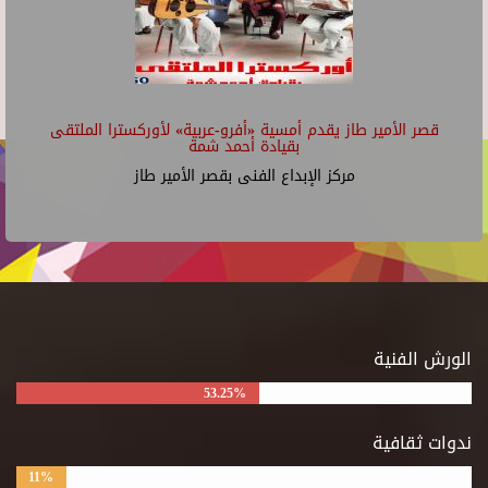
قصر الأمير طاز يقدم أمسية «أفرو-عربية» لأوركسترا الملتقى
بقيادة أحمد شمة
مركز الإبداع الفنى بقصر الأمير طاز
الورش الفنية
53.25%
ندوات ثقافية
11%