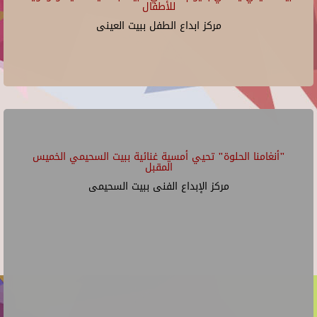
للأطفال
مركز ابداع الطفل ببيت العينى
"أنغامنا الحلوة" تحيي أمسية غنائية ببيت السحيمي الخميس
المقبل
مركز الإبداع الفنى ببيت السحيمى