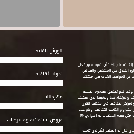
الورش الفنية
استطاع صندوق التنمية الثقافية على مدى خمسة وثلاثون عاماً منذ إنشائه عام 1989 أن يقوم بدور فعال
ر الخلاق بين المثقفين والفنانين
ندوات ثقافية
ف عن المواهب الشابة فى مختلف
وقت نحو تحقيق مفهوم التنمية
مهرجانات
ة والارتقاء بها ونشرها لدى مختلف
لمراكز الثقافية فى مختلف القرى
مفهوم التنمية الثقافية. وبلغ عدد
المكتبات التى أنشأها الصندوق فى أماكن لم يكن من المتصور إقامة مثل هذه المكتبات بها حوالى 90
عروض سينمائية ومسرحيات
فنى كان لها عظيم الأثر فى تنمية