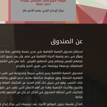
عربية» لأوركسترا الملتقى بقيادة
أحمد شمة
مركز الإبداع الفنى بقصر الأمير طاز
عن الصندوق
ومؤثر فى دعم وتنمية الحياة الثقافية فى مصر، وأن يمد جسور التحاو
بعضهم البعض وبينهم وبين الجمهور العريض ..كما عمل على الكش
المحافظات ودعمها ووضعها على طريق التميز والإبداع.
فصندوق التنمية الثقافية يسير بخطى سريعة ومدروسة فى نفس ال
الثقافية الشاملة وفق منظومة متكاملة تهدف لدعم الفنون والثقاف
فئات الشعب. وهو فى سبيل ذلك أقام العديد من المكتبات العامة وا
والنجوع والأحياء الشعبية وهذا من أهم الأعمال التى تضرب فى عمق 
مكتبة .
كما أن فلسفة تحويل المواقع الأثرية –بعد ترميمها–إلى مراكز إبداع 