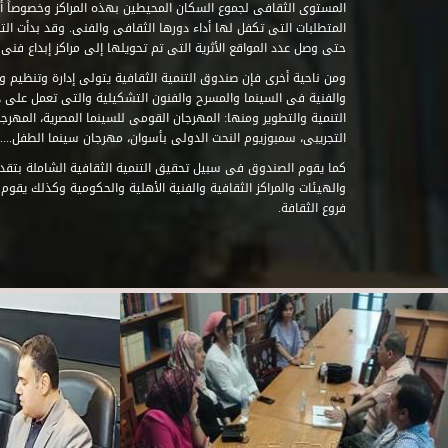
المستوى الثقافى لجموع السكان المحيطين بهذه المراكز وخصوصاً أن
حتى وصل عدد المواقع الأثرية التى تم تحويلها إلى مراكز إبداع فنى تابعة للصند
ومن ناحية أخرى فإن صندوق التنمية الثقافية يتولى إدارة وتنظيم ود
والفنية فى السينما والمسرح والفنون التشكيلية والتى تعمل على 
التنمية والتطوير ومنها: المهرجان القومى للسينما المصرية، المهر
التجريبى، سمبوزيوم النحت الدولى بأسوان، مهرجان سينما الطفل.....
كما يقوم الصندوق فى سبيل تحقيق التنمية الثقافية الشاملة بتقدي
والهيئات والمراكز الثقافية والفنية الأهلية والحكومية وكذلك يقوم
فروع الثقافة.