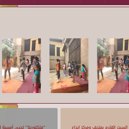
السبت القادم بمتحف ومركز إبداع
"فلكلوريتا" تحيي أمسية لل