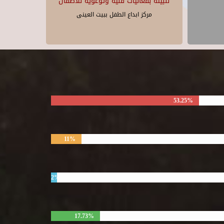
للبيئة بفعاليات فنية وتوعوية للأطفال
مركز ابداع الطفل ببيت العينى
53.25%
11%
2%
17.73%