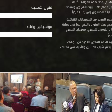
ه تم إمداد هذه المواقع بكافة
فنون شعبية
المتطلبات التى تكفل لها أداء دورها الثقافى والفنى. وقد بدأت التجربة عام 1996 ببيت الهراوى وامتدت
وق إلى (16 ) مركزاً .. .
عم العديد من المهرجانات الثقافية
دعم هذه الفنون والدفع بها فى عملية
موسيقى وغناء
جان القومى للمسرح، مهرجان المسرح
إلخ
م الدعم المادى للعديد من الجهات
 بدعم شباب الفنانين والأدباء فى مختلف