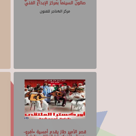
صالون السينما بمركز الإبداع الفني
مركز الهناجر للفنون
قصر الأمير طاز يقدم أمسية «أفرو-