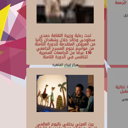
الجمعة
رى
تحت رعاية وزيرة الثقافة حمدي
سطوحي وخالد جلال يشهدان جانبا
من العروض المتقدمة للدورة الثامنة
من مواسم نجوم المسرح الجامعي
130 عرضًا من الجامعات المصرية
تتنافس في الدورة الثامنة
مركز ابداع القاهرة
غنائية
قبل
يمى
بيت العيني يحتفي باليوم العالمي