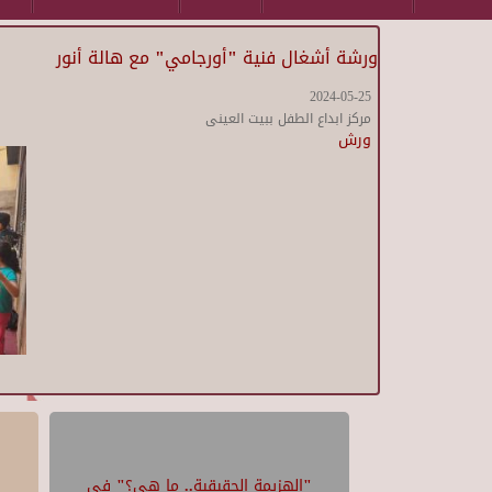
ورشة أشغال فنية "أورجامي" مع هالة أنور
2024-05-25
مركز ابداع الطفل ببيت العينى
ورش
"الهزيمة الحقيقية.. ما هي؟" في