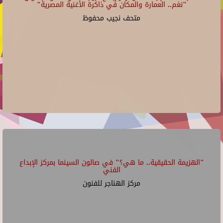
"نغم.. العمارة والمكان في ذاكرة الأغنية المصرية"
متحف نجيب محفوظ
"الهزيمة الحقيقية.. ما هي؟" في صالون السينما بمركز الإبداع
الفني
مركز الهناجر للفنون