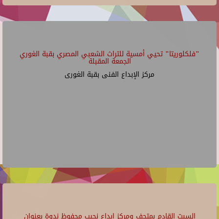
"فلكلوريتا" تحيي أمسية للتراث الشعبي المصري بقبة الغوري
الجمعة المقبلة
مركز الإبداع الفنى بقبة الغورى
السبت القادم بمتحف ومركز إبداع نجيب محفوظ ندوة بعنوان