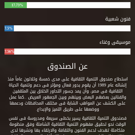
17.73%
فنون شعبية
7.5%
موسيقى وغناء
7.56%
عن الصندوق
استطاع صندوق التنمية الثقافية على مدى خمسة وثلاثون عاماً منذ
إنشائه عام 1989 أن يقوم بدور فعال ومؤثر فى دعم وتنمية الحياة
الثقافية فى مصر، وأن يمد جسور التحاور الخلاق بين المثقفين
والفنانين بعضهم البعض وبينهم وبين الجمهور العريض ..كما عمل
على الكشف عن المواهب الشابة فى مختلف المحافظات ودعمها
ووضعها على طريق التميز والإبداع.
فصندوق التنمية الثقافية يسير بخطى سريعة ومدروسة فى نفس
الوقت نحو تحقيق مفهوم التنمية الثقافية الشاملة وفق منظومة
متكاملة تهدف لدعم الفنون والثقافة والارتقاء بها ونشرها لدى