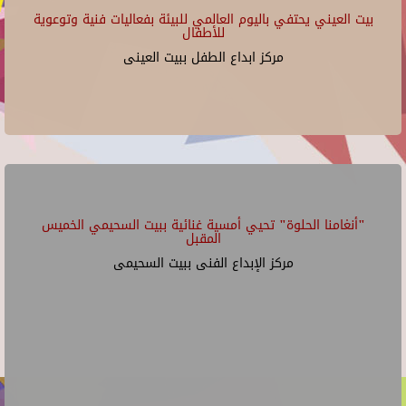
بيت العيني يحتفي باليوم العالمي للبيئة بفعاليات فنية وتوعوية
للأطفال
مركز ابداع الطفل ببيت العينى
"أنغامنا الحلوة" تحيي أمسية غنائية ببيت السحيمي الخميس
المقبل
مركز الإبداع الفنى ببيت السحيمى