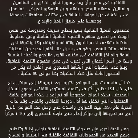
الثقافية فى مصر، وأن يمد جسور التحاور الخلاق بين المثقفين
والفنانين بعضهم البعض وبينهم وبين الجمهور العريض ..كما عمل
على الكشف عن المواهب الشابة فى مختلف المحافظات ودعمها
ووضعها على طريق التميز والإبداع.
فصندوق التنمية الثقافية يسير بخطى سريعة ومدروسة فى نفس
الوقت نحو تحقيق مفهوم التنمية الثقافية الشاملة وفق منظومة
متكاملة تهدف لدعم الفنون والثقافة والارتقاء بها ونشرها لدى
مختلف فئات الشعب. وهو فى سبيل ذلك أقام العديد من المكتبات
العامة والمراكز الثقافية فى مختلف القرى والنجوع والأحياء الشعبية
وهذا من أهم الأعمال التى تضرب فى عمق مفهوم التنمية الثقافية.
وبلغ عدد المكتبات التى أنشأها الصندوق فى أماكن لم يكن من
المتصور إقامة مثل هذه المكتبات بها حوالى 90 مكتبة .
كما أن فلسفة تحويل المواقع الأثرية –بعد ترميمها–إلى مراكز إبداع
فنى كان لها عظيم الأثر فى تنمية المستوى الثقافى لجموع السكان
المحيطين بهذه المراكز وخصوصاً أنه تم إمداد هذه المواقع بكافة
المتطلبات التى تكفل لها أداء دورها الثقافى والفنى. وقد بدأت
التجربة عام 1996 ببيت الهراوى وامتدت حتى وصل عدد المواقع الأثرية
التى تم تحويلها إلى مراكز إبداع فنى تابعة للصندوق إلى (16 ) مركزاً
.. .
ومن ناحية أخرى فإن صندوق التنمية الثقافية يتولى إدارة وتنظيم
ودعم العديد من المهرجانات الثقافية والفنية فى السينما والمسرح