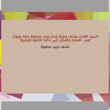
السبت القادم بمتحف ومركز إبداع نجيب محفوظ ندوة بعنوان
"نغم.. العمارة والمكان في ذاكرة الأغنية المصرية"
متحف نجيب محفوظ