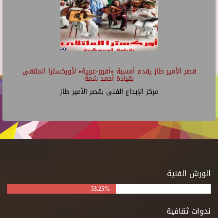
قصر الأمير طاز يقدم أمسية «أفرو-عربية» لأوركسترا الملتقى
بقيادة أحمد شمة
مركز الإبداع الفنى بقصر الأمير طاز
الورش الفنية
53.25%
ندوات ثقافية