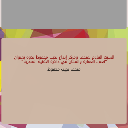
السبت القادم بمتحف ومركز إبداع نجيب محفوظ ندوة بعنوان
"نغم.. العمارة والمكان في ذاكرة الأغنية المصرية"
متحف نجيب محفوظ