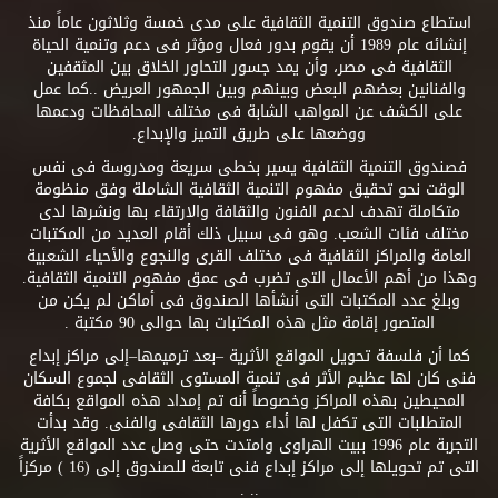
استطاع صندوق التنمية الثقافية على مدى خمسة وثلاثون عاماً منذ
إنشائه عام 1989 أن يقوم بدور فعال ومؤثر فى دعم وتنمية الحياة
الثقافية فى مصر، وأن يمد جسور التحاور الخلاق بين المثقفين
والفنانين بعضهم البعض وبينهم وبين الجمهور العريض ..كما عمل
على الكشف عن المواهب الشابة فى مختلف المحافظات ودعمها
ووضعها على طريق التميز والإبداع.
فصندوق التنمية الثقافية يسير بخطى سريعة ومدروسة فى نفس
الوقت نحو تحقيق مفهوم التنمية الثقافية الشاملة وفق منظومة
متكاملة تهدف لدعم الفنون والثقافة والارتقاء بها ونشرها لدى
مختلف فئات الشعب. وهو فى سبيل ذلك أقام العديد من المكتبات
العامة والمراكز الثقافية فى مختلف القرى والنجوع والأحياء الشعبية
وهذا من أهم الأعمال التى تضرب فى عمق مفهوم التنمية الثقافية.
وبلغ عدد المكتبات التى أنشأها الصندوق فى أماكن لم يكن من
المتصور إقامة مثل هذه المكتبات بها حوالى 90 مكتبة .
كما أن فلسفة تحويل المواقع الأثرية –بعد ترميمها–إلى مراكز إبداع
فنى كان لها عظيم الأثر فى تنمية المستوى الثقافى لجموع السكان
المحيطين بهذه المراكز وخصوصاً أنه تم إمداد هذه المواقع بكافة
المتطلبات التى تكفل لها أداء دورها الثقافى والفنى. وقد بدأت
التجربة عام 1996 ببيت الهراوى وامتدت حتى وصل عدد المواقع الأثرية
التى تم تحويلها إلى مراكز إبداع فنى تابعة للصندوق إلى (16 ) مركزاً
.. .