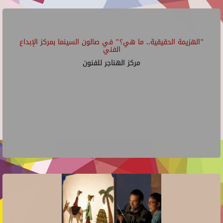
"الهزيمة الحقيقية.. ما هي؟" في صالون السينما بمركز الإبداع
الفني
مركز الهناجر للفنون