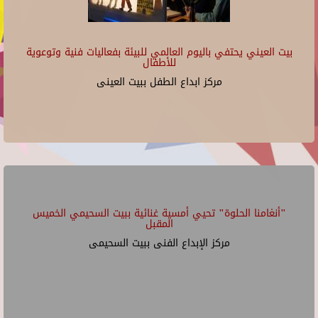
بيت العيني يحتفي باليوم العالمي للبيئة بفعاليات فنية وتوعوية
للأطفال
مركز ابداع الطفل ببيت العينى
"أنغامنا الحلوة" تحيي أمسية غنائية ببيت السحيمي الخميس
المقبل
مركز الإبداع الفنى ببيت السحيمى