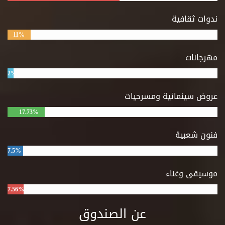
ندوات ثقافية
11%
مهرجانات
2%
عروض سينمائية ومسرحيات
17.73%
فنون شعبية
7.5%
موسيقى وغناء
7.56%
عن الصندوق