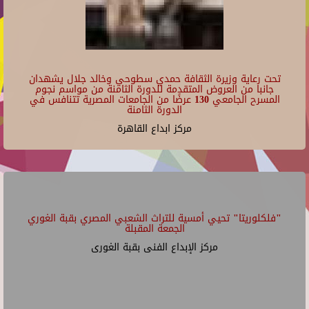
تحت رعاية وزيرة الثقافة حمدي سطوحي وخالد جلال يشهدان
جانبا من العروض المتقدمة للدورة الثامنة من مواسم نجوم
المسرح الجامعي 130 عرضًا من الجامعات المصرية تتنافس في
الدورة الثامنة
مركز ابداع القاهرة
"فلكلوريتا" تحيي أمسية للتراث الشعبي المصري بقبة الغوري
الجمعة المقبلة
مركز الإبداع الفنى بقبة الغورى