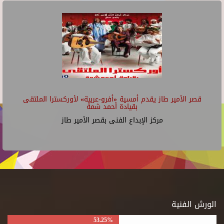
قصر الأمير طاز يقدم أمسية «أفرو-عربية» لأوركسترا الملتقى
بقيادة أحمد شمة
مركز الإبداع الفنى بقصر الأمير طاز
الورش الفنية
53.25%