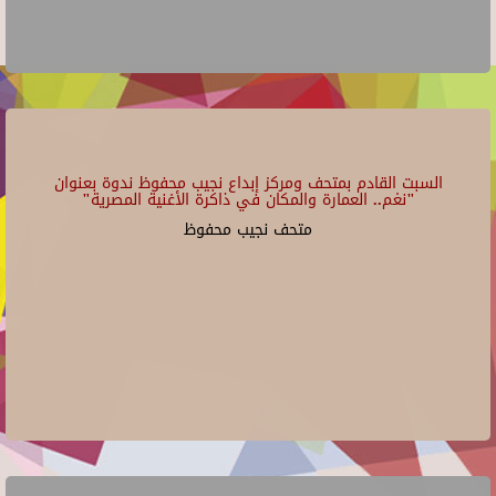
السبت القادم بمتحف ومركز إبداع نجيب محفوظ ندوة بعنوان
"نغم.. العمارة والمكان في ذاكرة الأغنية المصرية"
متحف نجيب محفوظ