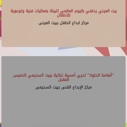
بيت العيني يحتفي باليوم العالمي للبيئة بفعاليات فنية وتوعوية
للأطفال
مركز ابداع الطفل ببيت العينى
"أنغامنا الحلوة" تحيي أمسية غنائية ببيت السحيمي الخميس
المقبل
مركز الإبداع الفنى ببيت السحيمى