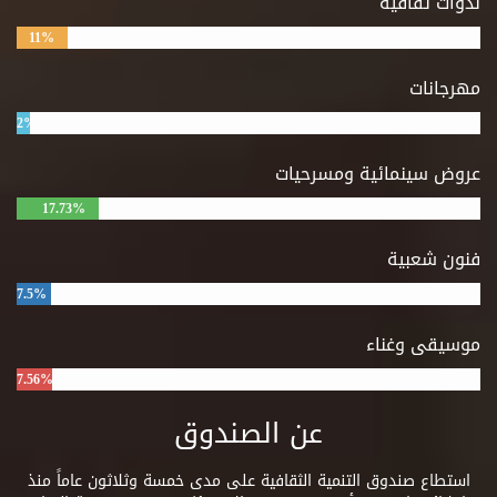
ندوات ثقافية
11%
مهرجانات
2%
عروض سينمائية ومسرحيات
17.73%
فنون شعبية
7.5%
موسيقى وغناء
7.56%
عن الصندوق
استطاع صندوق التنمية الثقافية على مدى خمسة وثلاثون عاماً منذ