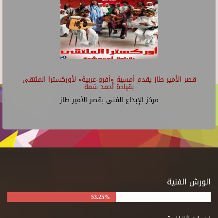
قصر الأمير طاز يقدم أمسية «أفرو-عربية» لأوركسترا الملتقى
بقيادة أحمد شمة
مركز الإبداع الفنى بقصر الأمير طاز
الورش الفنية
53.25%