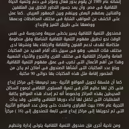
إنشائه عام 1989 أن يقوم بدور فعال ومؤثر فى دعم وتنمية الحياة
الثقافية فى مصر، وأن يمد جسور التحاور الخلاق بين المثقفين
والفنانين بعضهم البعض وبينهم وبين الجمهور العريض ..كما عمل
على الكشف عن المواهب الشابة فى مختلف المحافظات ودعمها
ووضعها على طريق التميز والإبداع.
فصندوق التنمية الثقافية يسير بخطى سريعة ومدروسة فى نفس
الوقت نحو تحقيق مفهوم التنمية الثقافية الشاملة وفق منظومة
متكاملة تهدف لدعم الفنون والثقافة والارتقاء بها ونشرها لدى
مختلف فئات الشعب. وهو فى سبيل ذلك أقام العديد من المكتبات
العامة والمراكز الثقافية فى مختلف القرى والنجوع والأحياء الشعبية
وهذا من أهم الأعمال التى تضرب فى عمق مفهوم التنمية الثقافية.
وبلغ عدد المكتبات التى أنشأها الصندوق فى أماكن لم يكن من
المتصور إقامة مثل هذه المكتبات بها حوالى 90 مكتبة .
كما أن فلسفة تحويل المواقع الأثرية –بعد ترميمها–إلى مراكز إبداع
فنى كان لها عظيم الأثر فى تنمية المستوى الثقافى لجموع السكان
المحيطين بهذه المراكز وخصوصاً أنه تم إمداد هذه المواقع بكافة
المتطلبات التى تكفل لها أداء دورها الثقافى والفنى. وقد بدأت
التجربة عام 1996 ببيت الهراوى وامتدت حتى وصل عدد المواقع الأثرية
التى تم تحويلها إلى مراكز إبداع فنى تابعة للصندوق إلى (16 ) مركزاً
.. .
ومن ناحية أخرى فإن صندوق التنمية الثقافية يتولى إدارة وتنظيم