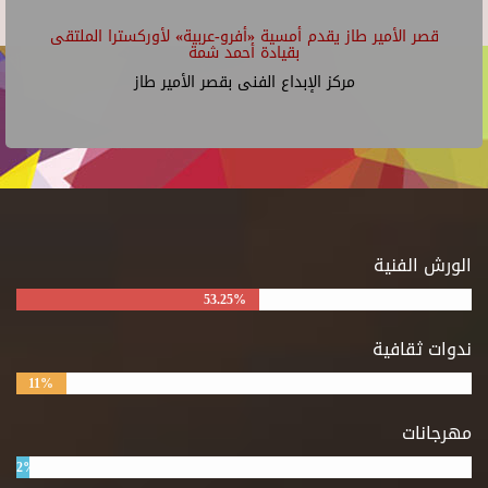
قصر الأمير طاز يقدم أمسية «أفرو-عربية» لأوركسترا الملتقى
بقيادة أحمد شمة
مركز الإبداع الفنى بقصر الأمير طاز
الورش الفنية
53.25%
ندوات ثقافية
11%
مهرجانات
2%