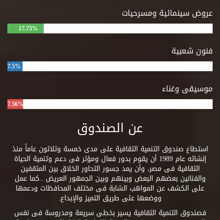
عروض سينمائية ومسرحيات
17.73%
فنون شعبية
7.5%
موسيقى وغناء
7.56%
عن الصندوق
استطاع صندوق التنمية الثقافية على مدى خمسة وثلاثون عاماً منذ
إنشائه عام 1989 أن يقوم بدور فعال ومؤثر فى دعم وتنمية الحياة
الثقافية فى مصر، وأن يمد جسور التحاور الخلاق بين المثقفين
والفنانين بعضهم البعض وبينهم وبين الجمهور العريض ..كما عمل
على الكشف عن المواهب الشابة فى مختلف المحافظات ودعمها
ووضعها على طريق التميز والإبداع.
فصندوق التنمية الثقافية يسير بخطى سريعة ومدروسة فى نفس