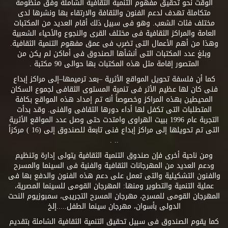
الوقت نحو تحقيق مفهوم التنمية الثقافية الشاملة وفق منظومة
متكاملة تهدف لدعم الفنون والثقافة والارتقاء بها ونشرها لدى
مختلف فئات الشعب. وهو فى سبيل ذلك أقام العديد من المكتبات
العامة والمراكز الثقافية فى مختلف القرى والنجوع والأحياء الشعبية
وهذا من أهم الأعمال التى تضرب فى عمق مفهوم التنمية الثقافية.
وبلغ عدد المكتبات التى أنشأها الصندوق فى أماكن لم يكن من
المتصور إقامة مثل هذه المكتبات بها حوالى 90 مكتبة .
كما أن فلسفة تحويل المواقع الأثرية –بعد ترميمها–إلى مراكز إبداع
فنى كان لها عظيم الأثر فى تنمية المستوى الثقافى لجموع السكان
المحيطين بهذه المراكز وخصوصاً أنه تم إمداد هذه المواقع بكافة
المتطلبات التى تكفل لها أداء دورها الثقافى والفنى. وقد بدأت
التجربة عام 1996 ببيت الهراوى وامتدت حتى وصل عدد المواقع الأثرية
التى تم تحويلها إلى مراكز إبداع فنى تابعة للصندوق إلى (16 ) مركزاً
.. .
ومن ناحية أخرى فإن صندوق التنمية الثقافية يتولى إدارة وتنظيم
ودعم العديد من المهرجانات الثقافية والفنية فى السينما والمسرح
والفنون التشكيلية والتى تعمل على دعم هذه الفنون والدفع بها فى
عملية التنمية والتطوير ومنها: المهرجان القومى للسينما المصرية،
المهرجان القومى للمسرح، مهرجان المسرح التجريبى، سمبوزيوم النحت
الدولى بأسوان، مهرجان سينما الطفل.....إلخ
كما يقوم الصندوق فى سبيل تحقيق التنمية الثقافية الشاملة بتقديم