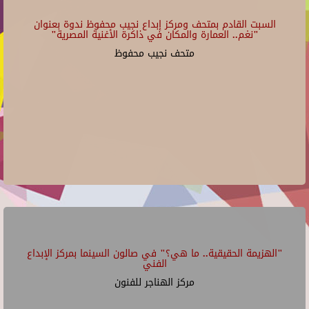
السبت القادم بمتحف ومركز إبداع نجيب محفوظ ندوة بعنوان
"نغم.. العمارة والمكان في ذاكرة الأغنية المصرية"
متحف نجيب محفوظ
"الهزيمة الحقيقية.. ما هي؟" في صالون السينما بمركز الإبداع
الفني
مركز الهناجر للفنون