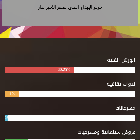
مركز الإبداع الفنى بقصر الأمير طاز
الورش الفنية
53.25%
ندوات ثقافية
11%
مهرجانات
2%
عروض سينمائية ومسرحيات