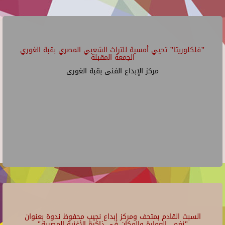
"فلكلوريتا" تحيي أمسية للتراث الشعبي المصري بقبة الغوري
الجمعة المقبلة
مركز الإبداع الفنى بقبة الغورى
السبت القادم بمتحف ومركز إبداع نجيب محفوظ ندوة بعنوان
"نغم.. العمارة والمكان في ذاكرة الأغنية المصرية"