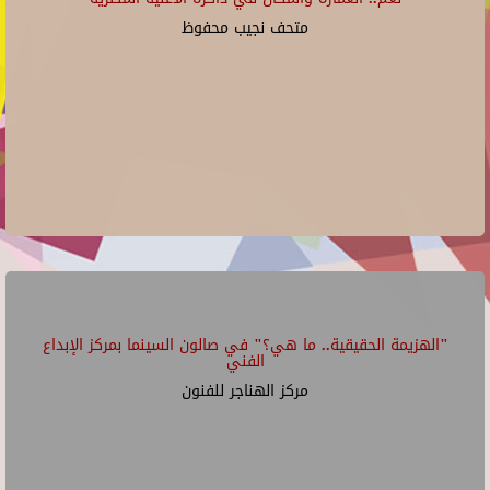
متحف نجيب محفوظ
"الهزيمة الحقيقية.. ما هي؟" في صالون السينما بمركز الإبداع
الفني
مركز الهناجر للفنون