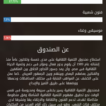
17.73%
فنون شعبية
7.5%
موسيقى وغناء
7.56%
عن الصندوق
استطاع صندوق التنمية الثقافية على مدى خمسة وثلاثون عاماً منذ
إنشائه عام 1989 أن يقوم بدور فعال ومؤثر فى دعم وتنمية الحياة
الثقافية فى مصر، وأن يمد جسور التحاور الخلاق بين المثقفين
والفنانين بعضهم البعض وبينهم وبين الجمهور العريض ..كما عمل
على الكشف عن المواهب الشابة فى مختلف المحافظات ودعمها
ووضعها على طريق التميز والإبداع.
فصندوق التنمية الثقافية يسير بخطى سريعة ومدروسة فى نفس
الوقت نحو تحقيق مفهوم التنمية الثقافية الشاملة وفق منظومة
متكاملة تهدف لدعم الفنون والثقافة والارتقاء بها ونشرها لدى
مختلف فئات الشعب. وهو فى سبيل ذلك أقام العديد من المكتبات