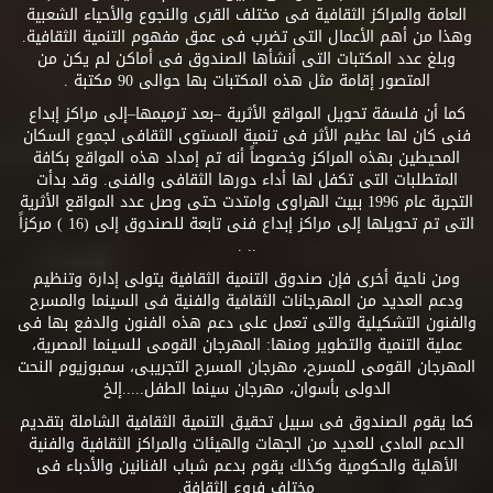
العامة والمراكز الثقافية فى مختلف القرى والنجوع والأحياء الشعبية
وهذا من أهم الأعمال التى تضرب فى عمق مفهوم التنمية الثقافية.
وبلغ عدد المكتبات التى أنشأها الصندوق فى أماكن لم يكن من
المتصور إقامة مثل هذه المكتبات بها حوالى 90 مكتبة .
كما أن فلسفة تحويل المواقع الأثرية –بعد ترميمها–إلى مراكز إبداع
فنى كان لها عظيم الأثر فى تنمية المستوى الثقافى لجموع السكان
المحيطين بهذه المراكز وخصوصاً أنه تم إمداد هذه المواقع بكافة
المتطلبات التى تكفل لها أداء دورها الثقافى والفنى. وقد بدأت
التجربة عام 1996 ببيت الهراوى وامتدت حتى وصل عدد المواقع الأثرية
التى تم تحويلها إلى مراكز إبداع فنى تابعة للصندوق إلى (16 ) مركزاً
.. .
ومن ناحية أخرى فإن صندوق التنمية الثقافية يتولى إدارة وتنظيم
ودعم العديد من المهرجانات الثقافية والفنية فى السينما والمسرح
والفنون التشكيلية والتى تعمل على دعم هذه الفنون والدفع بها فى
عملية التنمية والتطوير ومنها: المهرجان القومى للسينما المصرية،
المهرجان القومى للمسرح، مهرجان المسرح التجريبى، سمبوزيوم النحت
الدولى بأسوان، مهرجان سينما الطفل.....إلخ
كما يقوم الصندوق فى سبيل تحقيق التنمية الثقافية الشاملة بتقديم
الدعم المادى للعديد من الجهات والهيئات والمراكز الثقافية والفنية
الأهلية والحكومية وكذلك يقوم بدعم شباب الفنانين والأدباء فى
مختلف فروع الثقافة.