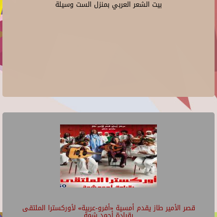
بيت الشعر العربي بمنزل الست وسيلة
قصر الأمير طاز يقدم أمسية «أفرو-عربية» لأوركسترا الملتقى
بقيادة أحمد شمة