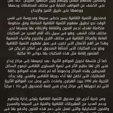
والفنانين بعضهم البعض وبينهم وبين الجمهور العريض ..كما عمل
على الكشف عن المواهب الشابة فى مختلف المحافظات ودعمها
ووضعها على طريق التميز والإبداع.
فصندوق التنمية الثقافية يسير بخطى سريعة ومدروسة فى نفس
الوقت نحو تحقيق مفهوم التنمية الثقافية الشاملة وفق منظومة
متكاملة تهدف لدعم الفنون والثقافة والارتقاء بها ونشرها لدى
مختلف فئات الشعب. وهو فى سبيل ذلك أقام العديد من المكتبات
العامة والمراكز الثقافية فى مختلف القرى والنجوع والأحياء الشعبية
وهذا من أهم الأعمال التى تضرب فى عمق مفهوم التنمية الثقافية.
وبلغ عدد المكتبات التى أنشأها الصندوق فى أماكن لم يكن من
المتصور إقامة مثل هذه المكتبات بها حوالى 90 مكتبة .
كما أن فلسفة تحويل المواقع الأثرية –بعد ترميمها–إلى مراكز إبداع
فنى كان لها عظيم الأثر فى تنمية المستوى الثقافى لجموع السكان
المحيطين بهذه المراكز وخصوصاً أنه تم إمداد هذه المواقع بكافة
المتطلبات التى تكفل لها أداء دورها الثقافى والفنى. وقد بدأت
التجربة عام 1996 ببيت الهراوى وامتدت حتى وصل عدد المواقع الأثرية
التى تم تحويلها إلى مراكز إبداع فنى تابعة للصندوق إلى (16 ) مركزاً
.. .
ومن ناحية أخرى فإن صندوق التنمية الثقافية يتولى إدارة وتنظيم
ودعم العديد من المهرجانات الثقافية والفنية فى السينما والمسرح
والفنون التشكيلية والتى تعمل على دعم هذه الفنون والدفع بها فى