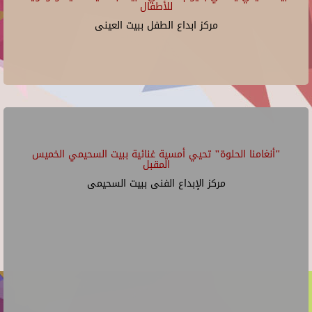
للأطفال
مركز ابداع الطفل ببيت العينى
"أنغامنا الحلوة" تحيي أمسية غنائية ببيت السحيمي الخميس
المقبل
مركز الإبداع الفنى ببيت السحيمى