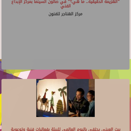
"الهزيمة الحقيقية.. ما هي؟" في صالون السينما بمركز الإبداع
الفني
مركز الهناجر للفنون
بيت العيني يحتفي باليوم العالمي للبيئة بفعاليات فنية وتوعوية