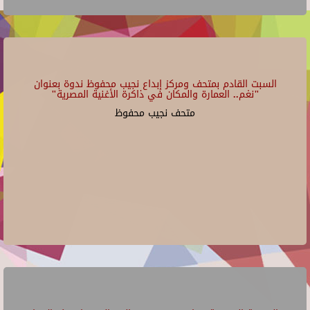
السبت القادم بمتحف ومركز إبداع نجيب محفوظ ندوة بعنوان
"نغم.. العمارة والمكان في ذاكرة الأغنية المصرية"
متحف نجيب محفوظ