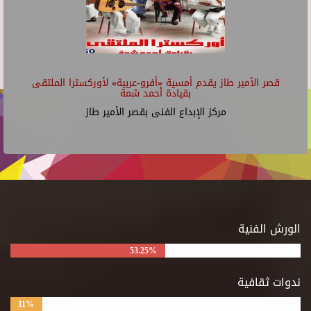
قصر الأمير طاز يقدم أمسية «أفرو-عربية» لأوركسترا الملتقى
بقيادة أحمد شمة
مركز الإبداع الفنى بقصر الأمير طاز
الورش الفنية
53.25%
ندوات ثقافية
11%