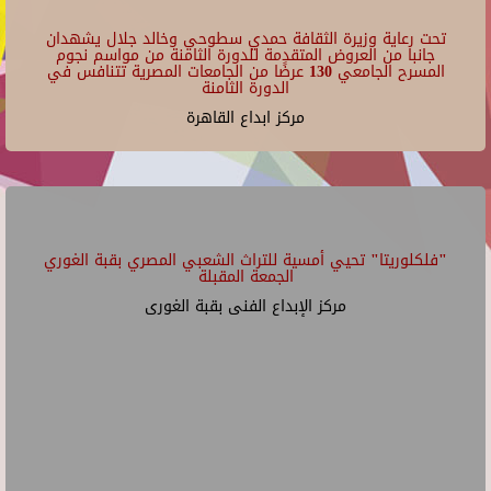
تحت رعاية وزيرة الثقافة حمدي سطوحي وخالد جلال يشهدان
جانبا من العروض المتقدمة للدورة الثامنة من مواسم نجوم
المسرح الجامعي 130 عرضًا من الجامعات المصرية تتنافس في
الدورة الثامنة
مركز ابداع القاهرة
"فلكلوريتا" تحيي أمسية للتراث الشعبي المصري بقبة الغوري
الجمعة المقبلة
مركز الإبداع الفنى بقبة الغورى