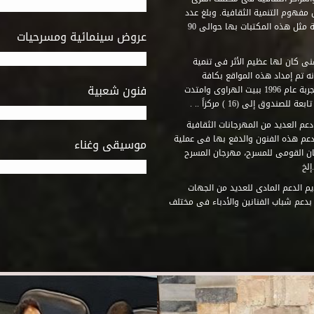
مفهوم التنمية الثقافية. وبلغ عدد
المكتبات التى أنشأها الصندوق فى أماكن لم يكن من المتصور إقامة مثل هذه المكتبات بها حوالى 90
عروض سينمائية ومسرحيات
فنى كان لها عظيم الأثر فى تنمية
ه تم إمداد هذه المواقع بكافة
فنون شعبية
المتطلبات التى تكفل لها أداء دورها الثقافى والفنى. وقد بدأت التجربة عام 1996 ببيت الهراوى وامتدت
وق إلى (16 ) مركزاً .. .
عم العديد من المهرجانات الثقافية
دعم هذه الفنون والدفع بها فى عملية
موسيقى وغناء
جان القومى للمسرح، مهرجان المسرح
إلخ
م الدعم المادى للعديد من الجهات
 بدعم شباب الفنانين والأدباء فى مختلف