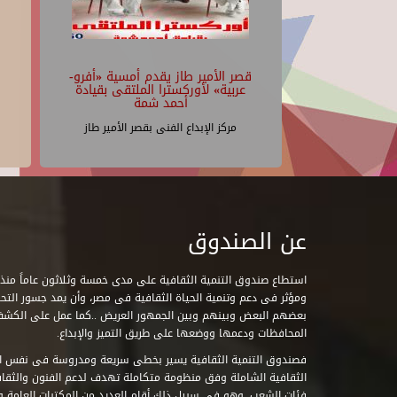
قصر الأمير طاز يقدم أمسية «أفرو-
عربية» لأوركسترا الملتقى بقيادة
أحمد شمة
مركز الإبداع الفنى بقصر الأمير طاز
عن الصندوق
ومؤثر فى دعم وتنمية الحياة الثقافية فى مصر، وأن يمد جسور التحاو
بعضهم البعض وبينهم وبين الجمهور العريض ..كما عمل على الكش
المحافظات ودعمها ووضعها على طريق التميز والإبداع.
فصندوق التنمية الثقافية يسير بخطى سريعة ومدروسة فى نفس ال
الثقافية الشاملة وفق منظومة متكاملة تهدف لدعم الفنون والثقاف
فئات الشعب. وهو فى سبيل ذلك أقام العديد من المكتبات العامة وا