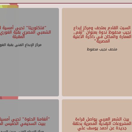
السبت القادم بمتحف ومركز إبداع
"فلكلوريتا" تحيي أمسية لل
نجيب محفوظ ندوة بعنوان "نغم..
الشعبي المصري بقبة الغوري 
العمارة والمكان في ذاكرة الأغنية
المقبلة
المصرية"
مركز الإبداع الفنى بقبة الغو
متحف نجيب محفوظ
بيت الشعر العربي يواصل قراءة
"أنغامنا الحلوة" تحيي أمسية 
المشروعات النقدية المصرية بحلقة
ببيت السحيمي الخميس الم
جديدة عن أحمد يوسف علي
مركز الإبداع الفنى ببيت السح