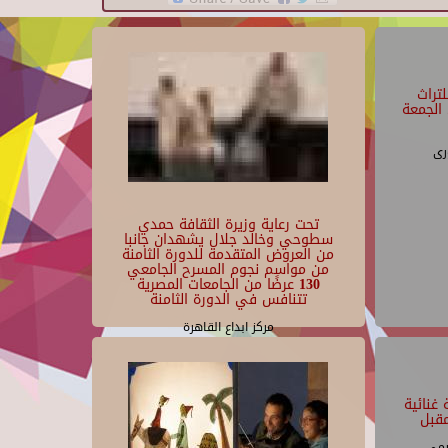
تراث
الجمعة
رى
تحت رعاية وزيرة الثقافة حمدي
سطوحي وخالد جلال يشهدان جانبا
من العروض المتقدمة للدورة الثامنة
من مواسم نجوم المسرح الجامعي
130 عرضًا من الجامعات المصرية
تتنافس في الدورة الثامنة
مركز ابداع القاهرة
غنائية
قبل
يمى