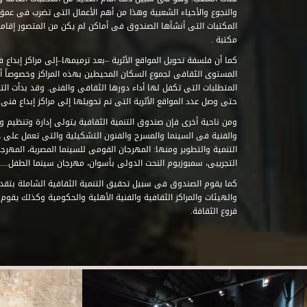
والنجوع والأحياء الشعبية وهذا من أهم الأعمال التى تضرب فى عمق 
مكتبة .
كما أن فلسفة تحويل المواقع الأثرية –بعد ترميمها–إلى مراكز إبداع 
المستوى الثقافى لجموع السكان المحيطين بهذه المراكز وخصوصاً أن
حتى وصل عدد المواقع الأثرية التى تم تحويلها إلى مراكز إبداع فنى تابعة للصند
ومن ناحية أخرى فإن صندوق التنمية الثقافية يتولى إدارة وتنظيم ود
والفنية فى السينما والمسرح والفنون التشكيلية والتى تعمل على 
التنمية والتطوير ومنها: المهرجان القومى للسينما المصرية، المهر
التجريبى، سمبوزيوم النحت الدولى بأسوان، مهرجان سينما الطفل.....
كما يقوم الصندوق فى سبيل تحقيق التنمية الثقافية الشاملة بتقدي
والهيئات والمراكز الثقافية والفنية الأهلية والحكومية وكذلك يقوم
فروع الثقافة.