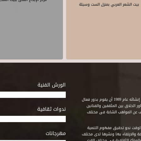
بيت الشعر العربي بمنزل الست وسيلة
الورش الفنية
استطاع صندوق التنمية الثقافية على مدى خمسة وثلاثون عاماً منذ إنشائه عام 1989 أن يقوم بدور فعال
ر الخلاق بين المثقفين والفنانين
ندوات ثقافية
ف عن المواهب الشابة فى مختلف
وقت نحو تحقيق مفهوم التنمية
مهرجانات
ة والارتقاء بها ونشرها لدى مختلف
لمراكز الثقافية فى مختلف القرى