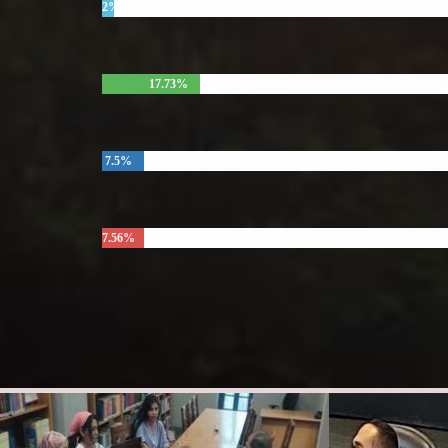
2%
17.73%
7.5%
7.56%