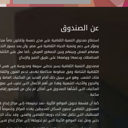
عن الصندوق
ومؤثر فى دعم وتنمية الحياة الثقافية فى مصر، وأن يمد جسور التحاو
بعضهم البعض وبينهم وبين الجمهور العريض ..كما عمل على الكش
المحافظات ودعمها ووضعها على طريق التميز والإبداع.
فصندوق التنمية الثقافية يسير بخطى سريعة ومدروسة فى نفس ال
الثقافية الشاملة وفق منظومة متكاملة تهدف لدعم الفنون والثقاف
فئات الشعب. وهو فى سبيل ذلك أقام العديد من المكتبات العامة وا
والنجوع والأحياء الشعبية وهذا من أهم الأعمال التى تضرب فى عمق 
مكتبة .
كما أن فلسفة تحويل المواقع الأثرية –بعد ترميمها–إلى مراكز إبداع 
المستوى الثقافى لجموع السكان المحيطين بهذه المراكز وخصوصاً أن
حتى وصل عدد المواقع الأثرية التى تم تحويلها إلى مراكز إبداع فنى تابعة للصند