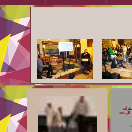
تراث
الجمعة
رى