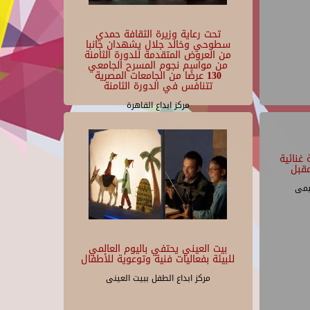
تحت رعاية وزيرة الثقافة حمدي
سطوحي وخالد جلال يشهدان جانبا
من العروض المتقدمة للدورة الثامنة
من مواسم نجوم المسرح الجامعي
130 عرضًا من الجامعات المصرية
تتنافس في الدورة الثامنة
مركز ابداع القاهرة
غنائية
قبل
يمى
بيت العيني يحتفي باليوم العالمي
للبيئة بفعاليات فنية وتوعوية للأطفال
مركز ابداع الطفل ببيت العينى