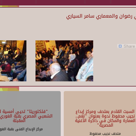
السبت القادم بمتحف ومركز إبداع
"فلكلوريتا" تحيي أمسية لل
نجيب محفوظ ندوة بعنوان "نغم..
الشعبي المصري بقبة الغوري 
العمارة والمكان في ذاكرة الأغنية
المقبلة
المصرية"
مركز الإبداع الفنى بقبة الغو
متحف نجيب محفوظ