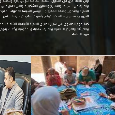
ومن ناحية أخرى فإن صندوق التنمية الثقافية يتولى إدارة وتنظيم ود
والفنية فى السينما والمسرح والفنون التشكيلية والتى تعمل على 
التنمية والتطوير ومنها: المهرجان القومى للسينما المصرية، المهر
التجريبى، سمبوزيوم النحت الدولى بأسوان، مهرجان سينما الطفل.....
كما يقوم الصندوق فى سبيل تحقيق التنمية الثقافية الشاملة بتقدي
والهيئات والمراكز الثقافية والفنية الأهلية والحكومية وكذلك يقوم
فروع الثقافة.