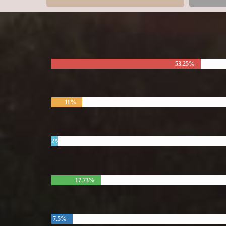
53.25%
11%
2%
17.73%
7.5%