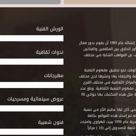
الورش الفنية
استطاع صندوق التنمية الثقافية على مدى خمسة وثلاثون عاماً منذ إنشائه عام 1989 أن يقوم بدور فعال
ر الخلاق بين المثقفين والفنانين
ندوات ثقافية
ف عن المواهب الشابة فى مختلف
وقت نحو تحقيق مفهوم التنمية
مهرجانات
ة والارتقاء بها ونشرها لدى مختلف
لمراكز الثقافية فى مختلف القرى
مفهوم التنمية الثقافية. وبلغ عدد
المكتبات التى أنشأها الصندوق فى أماكن لم يكن من المتصور إقامة مثل هذه المكتبات بها حوالى 90
عروض سينمائية ومسرحيات
فنى كان لها عظيم الأثر فى تنمية
ه تم إمداد هذه المواقع بكافة
فنون شعبية
المتطلبات التى تكفل لها أداء دورها الثقافى والفنى. وقد بدأت التجربة عام 1996 ببيت الهراوى وامتدت
وق إلى (16 ) مركزاً .. .