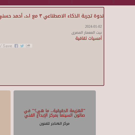
ندوة تجربة الذكاء الاصطناعي ٣ مع ا.د. أحمد حسني رضوان والمعماري سامر السياري
2024-01-02
بيت المعمار المصرى
أمسيات ثقافية
"الهزيمة الحقيقية.. ما هي؟" في
صالون السينما بمركز الإبداع الفني
مركز الهناجر للفنون