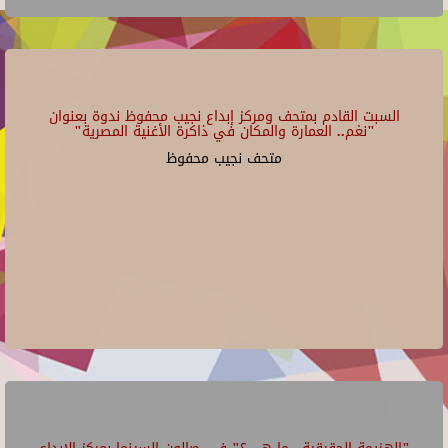
السبت القادم بمتحف ومركز إبداع نجيب محفوظ ندوة بعنوان
"نغم.. العمارة والمكان في ذاكرة الأغنية المصرية"
متحف نجيب محفوظ