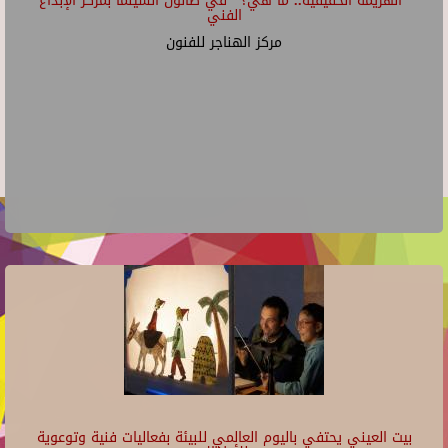
"الهزيمة الحقيقية.. ما هي؟" في صالون السينما بمركز الإبداع
الفني
مركز الهناجر للفنون
بيت العيني يحتفي باليوم العالمي للبيئة بفعاليات فنية وتوعوية