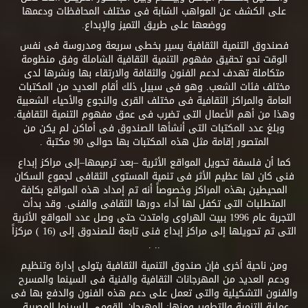
على الكشف عن المواهب الشابة فى مختلف المحافظات ودعمها
ووضعها على طريق التميز والإبداع.
فصندوق التنمية الثقافية يسير بخطى سريعة ومدروسة فى نفس
الوقت نحو تحقيق مفهوم التنمية الثقافية الشاملة وفق منظومة
متكاملة تهدف لدعم الفنون والثقافة والارتقاء بها ونشرها لدى
مختلف فئات الشعب. وهو فى سبيل ذلك أقام العديد من المكتبات
العامة والمراكز الثقافية فى مختلف القرى والنجوع والأحياء الشعبية
وهذا من أهم الأعمال التى تضرب فى عمق مفهوم التنمية الثقافية.
وبلغ عدد المكتبات التى أنشأها الصندوق فى أماكن لم يكن من
المتصور إقامة مثل هذه المكتبات بها حوالى 90 مكتبة .
كما أن فلسفة تحويل المواقع الأثرية –بعد ترميمها–إلى مراكز إبداع
فنى كان لها عظيم الأثر فى تنمية المستوى الثقافى لجموع السكان
المحيطين بهذه المراكز وخصوصاً أنه تم إمداد هذه المواقع بكافة
المتطلبات التى تكفل لها أداء دورها الثقافى والفنى. وقد بدأت
التجربة عام 1996 ببيت الهراوى وامتدت حتى وصل عدد المواقع الأثرية
التى تم تحويلها إلى مراكز إبداع فنى تابعة للصندوق إلى (16 ) مركزاً
.. .
ومن ناحية أخرى فإن صندوق التنمية الثقافية يتولى إدارة وتنظيم
ودعم العديد من المهرجانات الثقافية والفنية فى السينما والمسرح
والفنون التشكيلية والتى تعمل على دعم هذه الفنون والدفع بها فى
عملية التنمية والتطوير ومنها: المهرجان القومى للسينما المصرية،