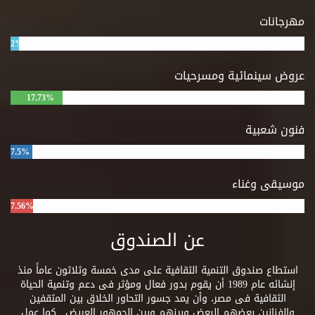
مهرجانات
2%
عروض سينمائية ومسرحيات
17.73%
فنون شعبية
7.5%
موسيقى وغناء
7.56%
عن الصندوق
استطاع صندوق التنمية الثقافية على مدى خمسة وثلاثون عاماً منذ
إنشائه عام 1989 أن يقوم بدور فعال ومؤثر فى دعم وتنمية الحياة
الثقافية فى مصر، وأن يمد جسور التحاور الخلاق بين المثقفين
والفنانين بعضهم البعض وبينهم وبين الجمهور العريض ..كما عمل