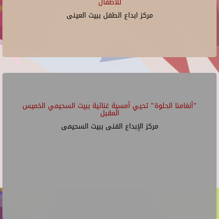
للأطفال
مركز ابداع الطفل ببيت العينى
"أنغامنا الحلوة" تحيي أمسية غنائية ببيت السحيمي الخميس
المقبل
مركز الإبداع الفنى ببيت السحيمى