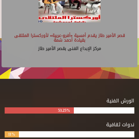
قصر الأمير طاز يقدم أمسية «أفرو-عربية» لأوركسترا الملتقى
بقيادة أحمد شمة
مركز الإبداع الفنى بقصر الأمير طاز
الورش الفنية
53.25%
ندوات ثقافية
11%