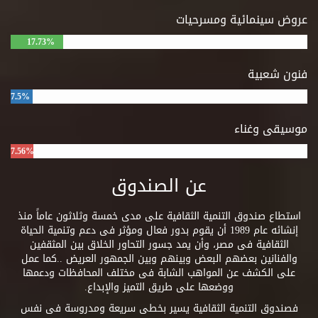
عروض سينمائية ومسرحيات
17.73%
فنون شعبية
7.5%
موسيقى وغناء
7.56%
عن الصندوق
استطاع صندوق التنمية الثقافية على مدى خمسة وثلاثون عاماً منذ
إنشائه عام 1989 أن يقوم بدور فعال ومؤثر فى دعم وتنمية الحياة
الثقافية فى مصر، وأن يمد جسور التحاور الخلاق بين المثقفين
والفنانين بعضهم البعض وبينهم وبين الجمهور العريض ..كما عمل
على الكشف عن المواهب الشابة فى مختلف المحافظات ودعمها
ووضعها على طريق التميز والإبداع.
فصندوق التنمية الثقافية يسير بخطى سريعة ومدروسة فى نفس