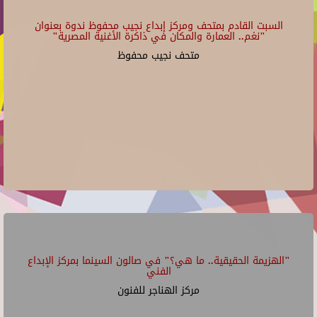
السبت القادم بمتحف ومركز إبداع نجيب محفوظ ندوة بعنوان
"نغم.. العمارة والمكان في ذاكرة الأغنية المصرية"
متحف نجيب محفوظ
"الهزيمة الحقيقية.. ما هي؟" في صالون السينما بمركز الإبداع
الفني
مركز الهناجر للفنون