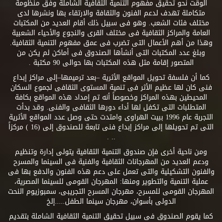
الوقت نحو تحقيق مفهوم التنمية الثقافية الشاملة وفق منظومة
متكاملة تهدف لدعم الفنون والثقافة والارتقاء بها ونشرها لدى
مختلف فئات الشعب. وهو فى سبيل ذلك أقام العديد من المكتبات
العامة والمراكز الثقافية فى مختلف القرى والنجوع والأحياء الشعبية
وهذا من أهم الأعمال التى تضرب فى عمق مفهوم التنمية الثقافية.
وبلغ عدد المكتبات التى أنشأها الصندوق فى أماكن لم يكن من
المتصور إقامة مثل هذه المكتبات بها حوالى 90 مكتبة .
كما أن فلسفة تحويل المواقع الأثرية –بعد ترميمها–إلى مراكز إبداع
فنى كان لها عظيم الأثر فى تنمية المستوى الثقافى لجموع السكان
المحيطين بهذه المراكز وخصوصاً أنه تم إمداد هذه المواقع بكافة
المتطلبات التى تكفل لها أداء دورها الثقافى والفنى. وقد بدأت
التجربة عام 1996 ببيت الهراوى وامتدت حتى وصل عدد المواقع الأثرية
التى تم تحويلها إلى مراكز إبداع فنى تابعة للصندوق إلى (16 ) مركزاً
.. .
ومن ناحية أخرى فإن صندوق التنمية الثقافية يتولى إدارة وتنظيم
ودعم العديد من المهرجانات الثقافية والفنية فى السينما والمسرح
والفنون التشكيلية والتى تعمل على دعم هذه الفنون والدفع بها فى
عملية التنمية والتطوير ومنها: المهرجان القومى للسينما المصرية،
المهرجان القومى للمسرح، مهرجان المسرح التجريبى، سمبوزيوم النحت
الدولى بأسوان، مهرجان سينما الطفل.....إلخ
كما يقوم الصندوق فى سبيل تحقيق التنمية الثقافية الشاملة بتقديم