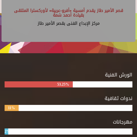
قصر الأمير طاز يقدم أمسية «أفرو-عربية» لأوركسترا الملتقى
بقيادة أحمد شمة
مركز الإبداع الفنى بقصر الأمير طاز
الورش الفنية
53.25%
ندوات ثقافية
11%
مهرجانات
2%