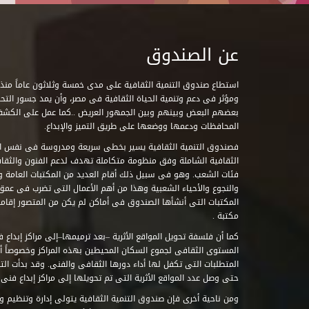
عن الصندوق
ومؤثر فى دعم وتنمية الحياة الثقافية فى مصر، وأن يمد جسور التحاو
بعضهم البعض وبينهم وبين الجمهور العريض ..كما عمل على الكش
المحافظات ودعمها ووضعها على طريق التميز والإبداع.
فصندوق التنمية الثقافية يسير بخطى سريعة ومدروسة فى نفس ال
الثقافية الشاملة وفق منظومة متكاملة تهدف لدعم الفنون والثقاف
فئات الشعب. وهو فى سبيل ذلك أقام العديد من المكتبات العامة وا
والنجوع والأحياء الشعبية وهذا من أهم الأعمال التى تضرب فى عمق 
مكتبة .
كما أن فلسفة تحويل المواقع الأثرية –بعد ترميمها–إلى مراكز إبداع 
المستوى الثقافى لجموع السكان المحيطين بهذه المراكز وخصوصاً أن
حتى وصل عدد المواقع الأثرية التى تم تحويلها إلى مراكز إبداع فنى تابعة للصند
ومن ناحية أخرى فإن صندوق التنمية الثقافية يتولى إدارة وتنظيم ود