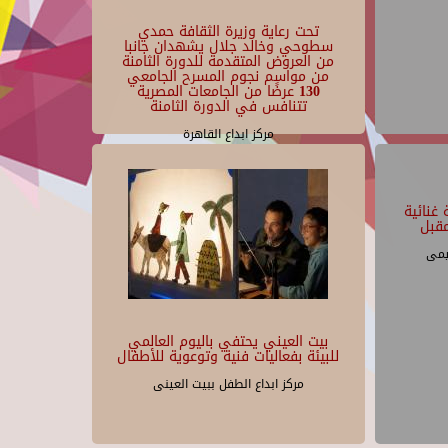
تحت رعاية وزيرة الثقافة حمدي
سطوحي وخالد جلال يشهدان جانبا
من العروض المتقدمة للدورة الثامنة
من مواسم نجوم المسرح الجامعي
130 عرضًا من الجامعات المصرية
تتنافس في الدورة الثامنة
مركز ابداع القاهرة
غنائية
قبل
يمى
بيت العيني يحتفي باليوم العالمي
للبيئة بفعاليات فنية وتوعوية للأطفال
مركز ابداع الطفل ببيت العينى