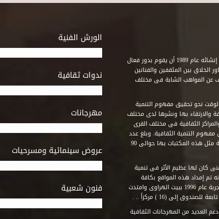
الورش الفنية
استطاع صندوق التنمية الثقافية على مدى خمسة وثلاثون عاماً منذ إنشائه عام 1989 أن يقوم بدور فعال
ر الخلاق بين المثقفين والفنانين
ندوات ثقافية
ف عن المواهب الشابة فى مختلف
وقت نحو تحقيق مفهوم التنمية
مهرجانات
ة والارتقاء بها ونشرها لدى مختلف
لمراكز الثقافية فى مختلف القرى
مفهوم التنمية الثقافية. وبلغ عدد
المكتبات التى أنشأها الصندوق فى أماكن لم يكن من المتصور إقامة مثل هذه المكتبات بها حوالى 90
عروض سينمائية ومسرحيات
فنى كان لها عظيم الأثر فى تنمية
ه تم إمداد هذه المواقع بكافة
فنون شعبية
المتطلبات التى تكفل لها أداء دورها الثقافى والفنى. وقد بدأت التجربة عام 1996 ببيت الهراوى وامتدت
وق إلى (16 ) مركزاً .. .
عم العديد من المهرجانات الثقافية