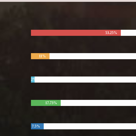
53.25%
11%
2%
17.73%
7.5%