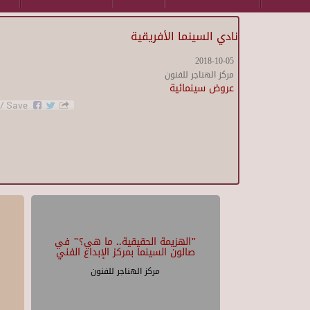
نادي السينما الأفريقية
2018-10-05
مركز الهناجر للفنون
عروض سينمائية
"الهزيمة الحقيقية.. ما هي؟" في
صالون السينما بمركز الإبداع الفني
مركز الهناجر للفنون