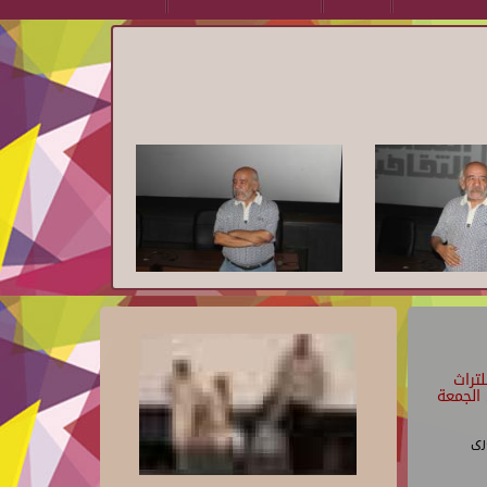
تراث
الجمعة
رى