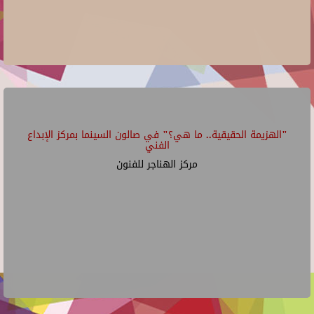
"الهزيمة الحقيقية.. ما هي؟" في صالون السينما بمركز الإبداع
الفني
مركز الهناجر للفنون