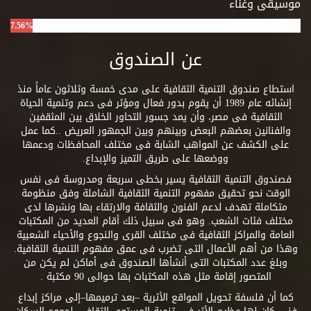
موسيقى وغناء
7.56%
عن الصندوق
استطاع صندوق التنمية الثقافية على مدى خمسة وثلاثون عاماً منذ
إنشائه عام 1989 أن يقوم بدور فعال ومؤثر فى دعم وتنمية الحياة
الثقافية فى مصر، وأن يمد جسور التحاور الخلاق بين المثقفين
والفنانين بعضهم البعض وبينهم وبين الجمهور العريض ..كما عمل
على الكشف عن المواهب الشابة فى مختلف المحافظات ودعمها
ووضعها على طريق التميز والإبداع.
فصندوق التنمية الثقافية يسير بخطى سريعة ومدروسة فى نفس
الوقت نحو تحقيق مفهوم التنمية الثقافية الشاملة وفق منظومة
متكاملة تهدف لدعم الفنون والثقافة والارتقاء بها ونشرها لدى
مختلف فئات الشعب. وهو فى سبيل ذلك أقام العديد من المكتبات
العامة والمراكز الثقافية فى مختلف القرى والنجوع والأحياء الشعبية
وهذا من أهم الأعمال التى تضرب فى عمق مفهوم التنمية الثقافية.
وبلغ عدد المكتبات التى أنشأها الصندوق فى أماكن لم يكن من
المتصور إقامة مثل هذه المكتبات بها حوالى 90 مكتبة .
كما أن فلسفة تحويل المواقع الأثرية –بعد ترميمها–إلى مراكز إبداع