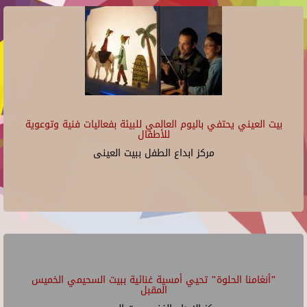
بيت العيني يحتفي باليوم العالمي للبيئة بفعاليات فنية وتوعوية
للأطفال
مركز ابداع الطفل ببيت العينى
"أنغامنا الحلوة" تحيي أمسية غنائية ببيت السحيمي الخميس
المقبل