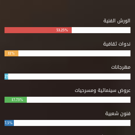
الورش الفنية
53.25%
ندوات ثقافية
11%
مهرجانات
2%
عروض سينمائية ومسرحيات
17.73%
فنون شعبية
7.5%