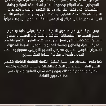
فنى كان لها عظيم الأثر فى تنمية المستوى الثقافى لجموع السكان
المحيطين بهذه المراكز وخصوصاً أنه تم إمداد هذه المواقع بكافة
المتطلبات التى تكفل لها أداء دورها الثقافى والفنى. وقد بدأت
التجربة عام 1996 ببيت الهراوى وامتدت حتى وصل عدد المواقع الأثرية
التى تم تحويلها إلى مراكز إبداع فنى تابعة للصندوق إلى (16 ) مركزاً
.. .
ومن ناحية أخرى فإن صندوق التنمية الثقافية يتولى إدارة وتنظيم
ودعم العديد من المهرجانات الثقافية والفنية فى السينما والمسرح
والفنون التشكيلية والتى تعمل على دعم هذه الفنون والدفع بها فى
عملية التنمية والتطوير ومنها: المهرجان القومى للسينما المصرية،
المهرجان القومى للمسرح، مهرجان المسرح التجريبى، سمبوزيوم النحت
الدولى بأسوان، مهرجان سينما الطفل.....إلخ
كما يقوم الصندوق فى سبيل تحقيق التنمية الثقافية الشاملة بتقديم
الدعم المادى للعديد من الجهات والهيئات والمراكز الثقافية والفنية
الأهلية والحكومية وكذلك يقوم بدعم شباب الفنانين والأدباء فى
مختلف فروع الثقافة.