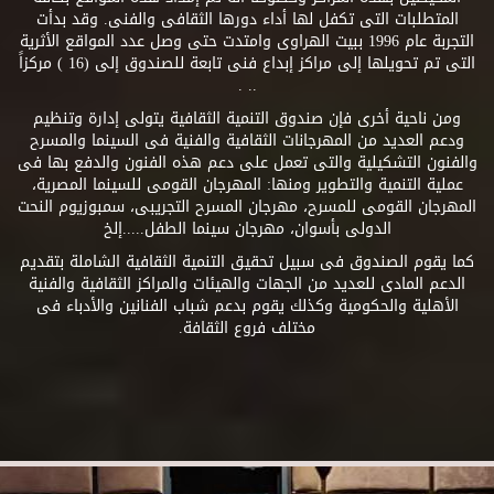
المتطلبات التى تكفل لها أداء دورها الثقافى والفنى. وقد بدأت
التجربة عام 1996 ببيت الهراوى وامتدت حتى وصل عدد المواقع الأثرية
التى تم تحويلها إلى مراكز إبداع فنى تابعة للصندوق إلى (16 ) مركزاً
.. .
ومن ناحية أخرى فإن صندوق التنمية الثقافية يتولى إدارة وتنظيم
ودعم العديد من المهرجانات الثقافية والفنية فى السينما والمسرح
والفنون التشكيلية والتى تعمل على دعم هذه الفنون والدفع بها فى
عملية التنمية والتطوير ومنها: المهرجان القومى للسينما المصرية،
المهرجان القومى للمسرح، مهرجان المسرح التجريبى، سمبوزيوم النحت
الدولى بأسوان، مهرجان سينما الطفل.....إلخ
كما يقوم الصندوق فى سبيل تحقيق التنمية الثقافية الشاملة بتقديم
الدعم المادى للعديد من الجهات والهيئات والمراكز الثقافية والفنية
الأهلية والحكومية وكذلك يقوم بدعم شباب الفنانين والأدباء فى
مختلف فروع الثقافة.