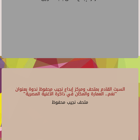
السبت القادم بمتحف ومركز إبداع نجيب محفوظ ندوة بعنوان
"نغم.. العمارة والمكان في ذاكرة الأغنية المصرية"
متحف نجيب محفوظ