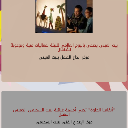
بيت العيني يحتفي باليوم العالمي للبيئة بفعاليات فنية وتوعوية
للأطفال
مركز ابداع الطفل ببيت العينى
"أنغامنا الحلوة" تحيي أمسية غنائية ببيت السحيمي الخميس
المقبل
مركز الإبداع الفنى ببيت السحيمى