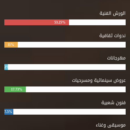
الورش الفنية
53.25%
ندوات ثقافية
11%
مهرجانات
2%
عروض سينمائية ومسرحيات
17.73%
فنون شعبية
7.5%
موسيقى وغناء