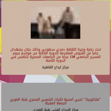
تحت رعاية وزيرة الثقافة حمدي سطوحي وخالد جلال يشهدان
جانبا من العروض المتقدمة للدورة الثامنة من مواسم نجوم
المسرح الجامعي 130 عرضًا من الجامعات المصرية تتنافس في
الدورة الثامنة
مركز ابداع القاهرة
"فلكلوريتا" تحيي أمسية للتراث الشعبي المصري بقبة الغوري
الجمعة المقبلة
مركز الإبداع الفنى بقبة الغورى