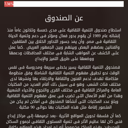
7.56%
عن الصندوق
استطاع صندوق التنمية الثقافية على مدى خمسة وثلاثون عاماً منذ
إنشائه عام 1989 أن يقوم بدور فعال ومؤثر فى دعم وتنمية الحياة
الثقافية فى مصر، وأن يمد جسور التحاور الخلاق بين المثقفين
والفنانين بعضهم البعض وبينهم وبين الجمهور العريض ..كما عمل
على الكشف عن المواهب الشابة فى مختلف المحافظات ودعمها
ووضعها على طريق التميز والإبداع.
فصندوق التنمية الثقافية يسير بخطى سريعة ومدروسة فى نفس
الوقت نحو تحقيق مفهوم التنمية الثقافية الشاملة وفق منظومة
متكاملة تهدف لدعم الفنون والثقافة والارتقاء بها ونشرها لدى
مختلف فئات الشعب. وهو فى سبيل ذلك أقام العديد من المكتبات
العامة والمراكز الثقافية فى مختلف القرى والنجوع والأحياء الشعبية
وهذا من أهم الأعمال التى تضرب فى عمق مفهوم التنمية الثقافية.
وبلغ عدد المكتبات التى أنشأها الصندوق فى أماكن لم يكن من
المتصور إقامة مثل هذه المكتبات بها حوالى 90 مكتبة .
كما أن فلسفة تحويل المواقع الأثرية –بعد ترميمها–إلى مراكز إبداع
فنى كان لها عظيم الأثر فى تنمية المستوى الثقافى لجموع السكان
المحيطين بهذه المراكز وخصوصاً أنه تم إمداد هذه المواقع بكافة