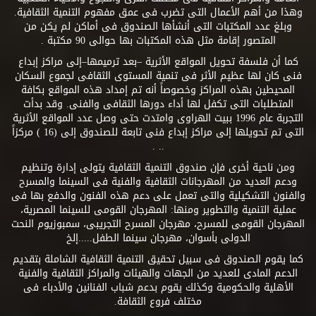
وهذا من أهم الأعمال التى تضرب فى عمق مفهوم التنمية الثقافية.
وبلغ عدد المكتبات التى أنشأها الصندوق فى أماكن لم يكن من
المتصور إقامة مثل هذه المكتبات بها حوالى 90 مكتبة .
كما أن فلسفة تحويل المواقع الأثرية –بعد ترميمها–إلى مراكز إبداع
فنى كان لها عظيم الأثر فى تنمية المستوى الثقافى لجموع السكان
المحيطين بهذه المراكز وخصوصاً أنه تم إمداد هذه المواقع بكافة
المتطلبات التى تكفل لها أداء دورها الثقافى والفنى. وقد بدأت
التجربة عام 1996 ببيت الهراوى وامتدت حتى وصل عدد المواقع الأثرية
التى تم تحويلها إلى مراكز إبداع فنى تابعة للصندوق إلى (16 ) مركزاً
.. .
ومن ناحية أخرى فإن صندوق التنمية الثقافية يتولى إدارة وتنظيم
ودعم العديد من المهرجانات الثقافية والفنية فى السينما والمسرح
والفنون التشكيلية والتى تعمل على دعم هذه الفنون والدفع بها فى
عملية التنمية والتطوير ومنها: المهرجان القومى للسينما المصرية،
المهرجان القومى للمسرح، مهرجان المسرح التجريبى، سمبوزيوم النحت
الدولى بأسوان، مهرجان سينما الطفل.....إلخ
كما يقوم الصندوق فى سبيل تحقيق التنمية الثقافية الشاملة بتقديم
الدعم المادى للعديد من الجهات والهيئات والمراكز الثقافية والفنية
الأهلية والحكومية وكذلك يقوم بدعم شباب الفنانين والأدباء فى
مختلف فروع الثقافة.