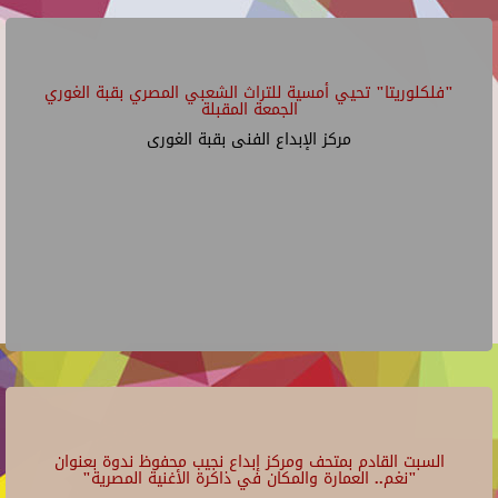
"فلكلوريتا" تحيي أمسية للتراث الشعبي المصري بقبة الغوري
الجمعة المقبلة
مركز الإبداع الفنى بقبة الغورى
السبت القادم بمتحف ومركز إبداع نجيب محفوظ ندوة بعنوان
"نغم.. العمارة والمكان في ذاكرة الأغنية المصرية"