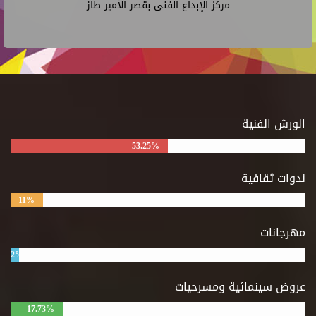
مركز الإبداع الفنى بقصر الأمير طاز
الورش الفنية
53.25%
ندوات ثقافية
11%
مهرجانات
2%
عروض سينمائية ومسرحيات
17.73%