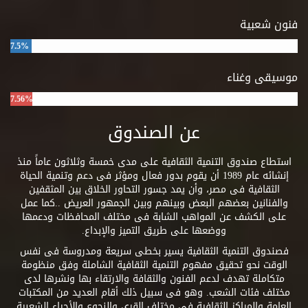
فنون شعبية
7.5%
موسيقى وغناء
7.56%
عن الصندوق
استطاع صندوق التنمية الثقافية على مدى خمسة وثلاثون عاماً منذ
إنشائه عام 1989 أن يقوم بدور فعال ومؤثر فى دعم وتنمية الحياة
الثقافية فى مصر، وأن يمد جسور التحاور الخلاق بين المثقفين
والفنانين بعضهم البعض وبينهم وبين الجمهور العريض ..كما عمل
على الكشف عن المواهب الشابة فى مختلف المحافظات ودعمها
ووضعها على طريق التميز والإبداع.
فصندوق التنمية الثقافية يسير بخطى سريعة ومدروسة فى نفس
الوقت نحو تحقيق مفهوم التنمية الثقافية الشاملة وفق منظومة
متكاملة تهدف لدعم الفنون والثقافة والارتقاء بها ونشرها لدى
مختلف فئات الشعب. وهو فى سبيل ذلك أقام العديد من المكتبات
العامة والمراكز الثقافية فى مختلف القرى والنجوع والأحياء الشعبية