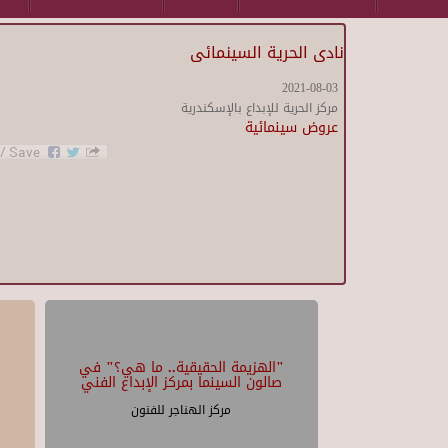
نادى الحرية السينمائى
2021-08-03
مركز الحرية للإبداع بالإسكندرية
عروض سينمائية
"الهزيمة الحقيقية.. ما هي؟" في
صالون السينما بمركز الإبداع الفني
مركز الهناجر للفنون