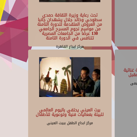
تحت رعاية وزيرة الثقافة حمدي
سطوحي وخالد جلال يشهدان جانبا
من العروض المتقدمة للدورة الثامنة
من مواسم نجوم المسرح الجامعي
130 عرضًا من الجامعات المصرية
تتنافس في الدورة الثامنة
مركز ابداع القاهرة
غنائية
قبل
يمى
بيت العيني يحتفي باليوم العالمي
للبيئة بفعاليات فنية وتوعوية للأطفال
مركز ابداع الطفل ببيت العينى