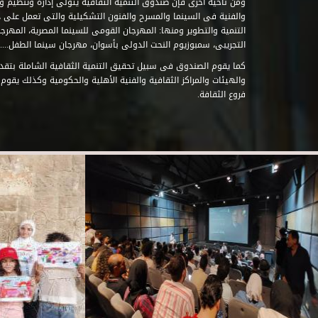
ومن ناحية أخرى فإن صندوق التنمية الثقافية يتولى إدارة وتنظيم ود
والفنية فى السينما والمسرح والفنون التشكيلية والتى تعمل على 
التنمية والتطوير ومنها: المهرجان القومى للسينما المصرية، المهر
التجريبى، سمبوزيوم النحت الدولى بأسوان، مهرجان سينما الطفل.....
كما يقوم الصندوق فى سبيل تحقيق التنمية الثقافية الشاملة بتقدي
والهيئات والمراكز الثقافية والفنية الأهلية والحكومية وكذلك يقوم
فروع الثقافة.