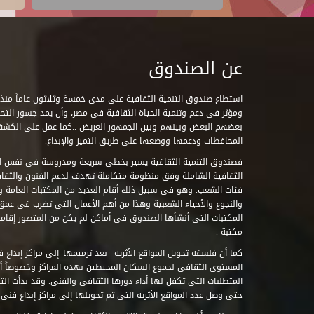
عن الصندوق
ومؤثر فى دعم وتنمية الحياة الثقافية فى مصر، وأن يمد جسور التحاو
بعضهم البعض وبينهم وبين الجمهور العريض ..كما عمل على الكش
المحافظات ودعمها ووضعها على طريق التميز والإبداع.
فصندوق التنمية الثقافية يسير بخطى سريعة ومدروسة فى نفس ال
الثقافية الشاملة وفق منظومة متكاملة تهدف لدعم الفنون والثقاف
فئات الشعب. وهو فى سبيل ذلك أقام العديد من المكتبات العامة وا
والنجوع والأحياء الشعبية وهذا من أهم الأعمال التى تضرب فى عمق 
مكتبة .
كما أن فلسفة تحويل المواقع الأثرية –بعد ترميمها–إلى مراكز إبداع 
المستوى الثقافى لجموع السكان المحيطين بهذه المراكز وخصوصاً أن
حتى وصل عدد المواقع الأثرية التى تم تحويلها إلى مراكز إبداع فنى تابعة للصند