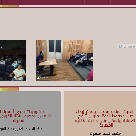
السبت القادم بمتحف ومركز إبداع
"فلكلوريتا" تحيي أمسية لل
نجيب محفوظ ندوة بعنوان "نغم..
الشعبي المصري بقبة الغوري 
العمارة والمكان في ذاكرة الأغنية
المقبلة
المصرية"
مركز الإبداع الفنى بقبة الغو
متحف نجيب محفوظ