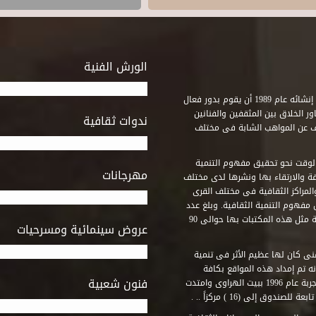
الورش الفنية
استطاع صندوق التنمية الثقافية على مدى خمسة وثلاثون عاماً منذ إنشائه عام 1989 أن يقوم بدور فعال
ر الخلاق بين المثقفين والفنانين
ندوات ثقافية
ف عن المواهب الشابة فى مختلف
وقت نحو تحقيق مفهوم التنمية
مهرجانات
ة والارتقاء بها ونشرها لدى مختلف
لمراكز الثقافية فى مختلف القرى
مفهوم التنمية الثقافية. وبلغ عدد
المكتبات التى أنشأها الصندوق فى أماكن لم يكن من المتصور إقامة مثل هذه المكتبات بها حوالى 90
عروض سينمائية ومسرحيات
فنى كان لها عظيم الأثر فى تنمية
ه تم إمداد هذه المواقع بكافة
فنون شعبية
المتطلبات التى تكفل لها أداء دورها الثقافى والفنى. وقد بدأت التجربة عام 1996 ببيت الهراوى وامتدت
وق إلى (16 ) مركزاً .. .