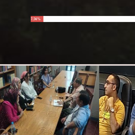
7.56%