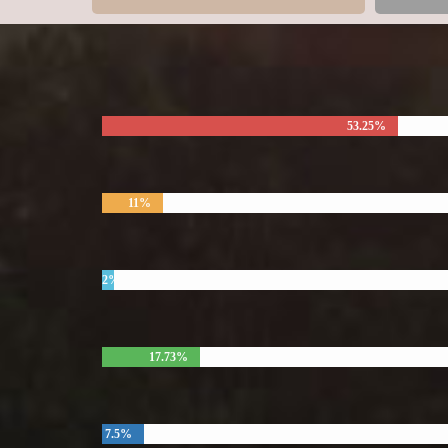
53.25%
11%
2%
17.73%
7.5%