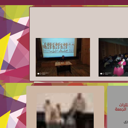
تراث
الجمعة
رى