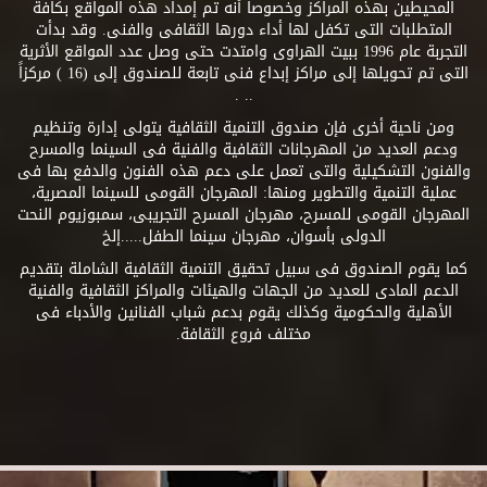
المحيطين بهذه المراكز وخصوصاً أنه تم إمداد هذه المواقع بكافة
المتطلبات التى تكفل لها أداء دورها الثقافى والفنى. وقد بدأت
التجربة عام 1996 ببيت الهراوى وامتدت حتى وصل عدد المواقع الأثرية
التى تم تحويلها إلى مراكز إبداع فنى تابعة للصندوق إلى (16 ) مركزاً
.. .
ومن ناحية أخرى فإن صندوق التنمية الثقافية يتولى إدارة وتنظيم
ودعم العديد من المهرجانات الثقافية والفنية فى السينما والمسرح
والفنون التشكيلية والتى تعمل على دعم هذه الفنون والدفع بها فى
عملية التنمية والتطوير ومنها: المهرجان القومى للسينما المصرية،
المهرجان القومى للمسرح، مهرجان المسرح التجريبى، سمبوزيوم النحت
الدولى بأسوان، مهرجان سينما الطفل.....إلخ
كما يقوم الصندوق فى سبيل تحقيق التنمية الثقافية الشاملة بتقديم
الدعم المادى للعديد من الجهات والهيئات والمراكز الثقافية والفنية
الأهلية والحكومية وكذلك يقوم بدعم شباب الفنانين والأدباء فى
مختلف فروع الثقافة.