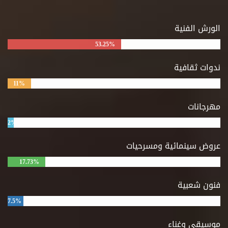
الورش الفنية
53.25%
ندوات ثقافية
11%
مهرجانات
2%
عروض سينمائية ومسرحيات
17.73%
فنون شعبية
7.5%
موسيقى وغناء