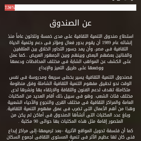
7.56%
عن الصندوق
استطاع صندوق التنمية الثقافية على مدى خمسة وثلاثون عاماً منذ
إنشائه عام 1989 أن يقوم بدور فعال ومؤثر فى دعم وتنمية الحياة
الثقافية فى مصر، وأن يمد جسور التحاور الخلاق بين المثقفين
والفنانين بعضهم البعض وبينهم وبين الجمهور العريض ..كما عمل
على الكشف عن المواهب الشابة فى مختلف المحافظات ودعمها
ووضعها على طريق التميز والإبداع.
فصندوق التنمية الثقافية يسير بخطى سريعة ومدروسة فى نفس
الوقت نحو تحقيق مفهوم التنمية الثقافية الشاملة وفق منظومة
متكاملة تهدف لدعم الفنون والثقافة والارتقاء بها ونشرها لدى
مختلف فئات الشعب. وهو فى سبيل ذلك أقام العديد من المكتبات
العامة والمراكز الثقافية فى مختلف القرى والنجوع والأحياء الشعبية
وهذا من أهم الأعمال التى تضرب فى عمق مفهوم التنمية الثقافية.
وبلغ عدد المكتبات التى أنشأها الصندوق فى أماكن لم يكن من
المتصور إقامة مثل هذه المكتبات بها حوالى 90 مكتبة .
كما أن فلسفة تحويل المواقع الأثرية –بعد ترميمها–إلى مراكز إبداع
فنى كان لها عظيم الأثر فى تنمية المستوى الثقافى لجموع السكان