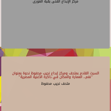
مركز الإبداع الفنى بقبة الغورى
السبت القادم بمتحف ومركز إبداع نجيب محفوظ ندوة بعنوان
"نغم.. العمارة والمكان في ذاكرة الأغنية المصرية"
متحف نجيب محفوظ