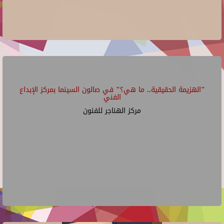
"الهزيمة الحقيقية.. ما هي؟" في صالون السينما بمركز الإبداع
الفني
مركز الهناجر للفنون