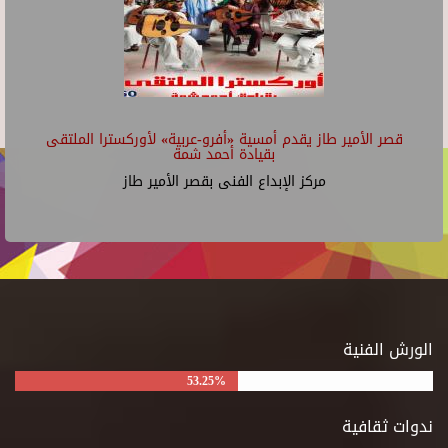
قصر الأمير طاز يقدم أمسية «أفرو-عربية» لأوركسترا الملتقى
بقيادة أحمد شمة
مركز الإبداع الفنى بقصر الأمير طاز
الورش الفنية
53.25%
ندوات ثقافية