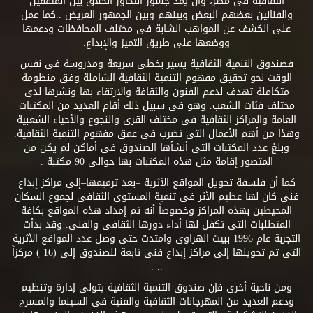
الثقافية فى مصر، وأن يمد جسور التحاور الخلاق بين المثقفين
والفنانين بعضهم البعض وبينهم وبين الجمهور العريض ..كما عمل
على الكشف عن المواهب الشابة فى مختلف المحافظات ودعمها
ووضعها على طريق التميز والإبداع.
فصندوق التنمية الثقافية يسير بخطى سريعة ومدروسة فى نفس
الوقت نحو تحقيق مفهوم التنمية الثقافية الشاملة وفق منظومة
متكاملة تهدف لدعم الفنون والثقافة والارتقاء بها ونشرها لدى
مختلف فئات الشعب. وهو فى سبيل ذلك أقام العديد من المكتبات
العامة والمراكز الثقافية فى مختلف القرى والنجوع والأحياء الشعبية
وهذا من أهم الأعمال التى تضرب فى عمق مفهوم التنمية الثقافية.
وبلغ عدد المكتبات التى أنشأها الصندوق فى أماكن لم يكن من
المتصور إقامة مثل هذه المكتبات بها حوالى 90 مكتبة .
كما أن فلسفة تحويل المواقع الأثرية –بعد ترميمها–إلى مراكز إبداع
فنى كان لها عظيم الأثر فى تنمية المستوى الثقافى لجموع السكان
المحيطين بهذه المراكز وخصوصاً أنه تم إمداد هذه المواقع بكافة
المتطلبات التى تكفل لها أداء دورها الثقافى والفنى. وقد بدأت
التجربة عام 1996 ببيت الهراوى وامتدت حتى وصل عدد المواقع الأثرية
التى تم تحويلها إلى مراكز إبداع فنى تابعة للصندوق إلى (16 ) مركزاً
.. .
ومن ناحية أخرى فإن صندوق التنمية الثقافية يتولى إدارة وتنظيم
ودعم العديد من المهرجانات الثقافية والفنية فى السينما والمسرح