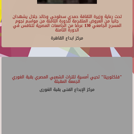
تحت رعاية وزيرة الثقافة حمدي سطوحي وخالد جلال يشهدان
جانبا من العروض المتقدمة للدورة الثامنة من مواسم نجوم
المسرح الجامعي 130 عرضًا من الجامعات المصرية تتنافس في
الدورة الثامنة
مركز ابداع القاهرة
"فلكلوريتا" تحيي أمسية للتراث الشعبي المصري بقبة الغوري
الجمعة المقبلة
مركز الإبداع الفنى بقبة الغورى