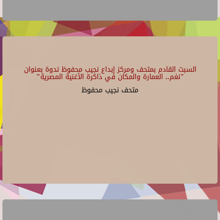
السبت القادم بمتحف ومركز إبداع نجيب محفوظ ندوة بعنوان
"نغم.. العمارة والمكان في ذاكرة الأغنية المصرية"
متحف نجيب محفوظ