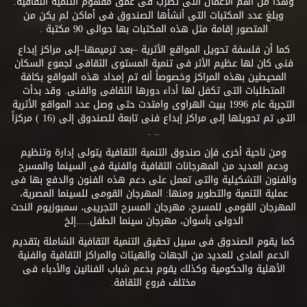
وهذا من أهم الأعمال التى تضرب فى عمق مفهوم التنمية الثقافية.
وبلغ عدد المكتبات التى أنشأها الصندوق فى أماكن لم يكن من
المتصور إقامة مثل هذه المكتبات بها حوالى 90 مكتبة .
كما أن فلسفة تحويل المواقع الأثرية –بعد ترميمها–إلى مراكز إبداع
فنى كان لها عظيم الأثر فى تنمية المستوى الثقافى لجموع السكان
المحيطين بهذه المراكز وخصوصاً أنه تم إمداد هذه المواقع بكافة
المتطلبات التى تكفل لها أداء دورها الثقافى والفنى. وقد بدأت
التجربة عام 1996 ببيت الهراوى وامتدت حتى وصل عدد المواقع الأثرية
التى تم تحويلها إلى مراكز إبداع فنى تابعة للصندوق إلى (16 ) مركزاً
.. .
ومن ناحية أخرى فإن صندوق التنمية الثقافية يتولى إدارة وتنظيم
ودعم العديد من المهرجانات الثقافية والفنية فى السينما والمسرح
والفنون التشكيلية والتى تعمل على دعم هذه الفنون والدفع بها فى
عملية التنمية والتطوير ومنها: المهرجان القومى للسينما المصرية،
المهرجان القومى للمسرح، مهرجان المسرح التجريبى، سمبوزيوم النحت
الدولى بأسوان، مهرجان سينما الطفل.....إلخ
كما يقوم الصندوق فى سبيل تحقيق التنمية الثقافية الشاملة بتقديم
الدعم المادى للعديد من الجهات والهيئات والمراكز الثقافية والفنية
الأهلية والحكومية وكذلك يقوم بدعم شباب الفنانين والأدباء فى
مختلف فروع الثقافة.