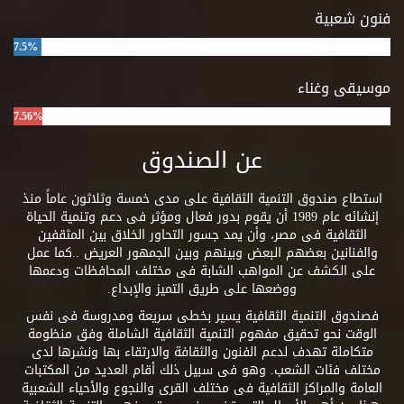
فنون شعبية
7.5%
موسيقى وغناء
7.56%
عن الصندوق
استطاع صندوق التنمية الثقافية على مدى خمسة وثلاثون عاماً منذ
إنشائه عام 1989 أن يقوم بدور فعال ومؤثر فى دعم وتنمية الحياة
الثقافية فى مصر، وأن يمد جسور التحاور الخلاق بين المثقفين
والفنانين بعضهم البعض وبينهم وبين الجمهور العريض ..كما عمل
على الكشف عن المواهب الشابة فى مختلف المحافظات ودعمها
ووضعها على طريق التميز والإبداع.
فصندوق التنمية الثقافية يسير بخطى سريعة ومدروسة فى نفس
الوقت نحو تحقيق مفهوم التنمية الثقافية الشاملة وفق منظومة
متكاملة تهدف لدعم الفنون والثقافة والارتقاء بها ونشرها لدى
مختلف فئات الشعب. وهو فى سبيل ذلك أقام العديد من المكتبات
العامة والمراكز الثقافية فى مختلف القرى والنجوع والأحياء الشعبية