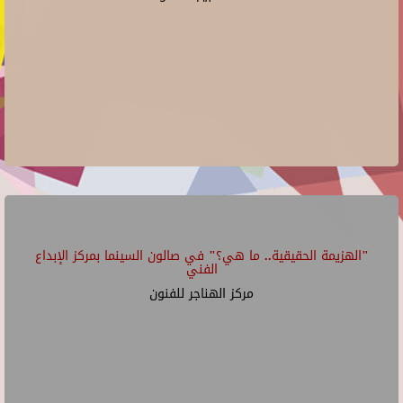
"الهزيمة الحقيقية.. ما هي؟" في صالون السينما بمركز الإبداع
الفني
مركز الهناجر للفنون