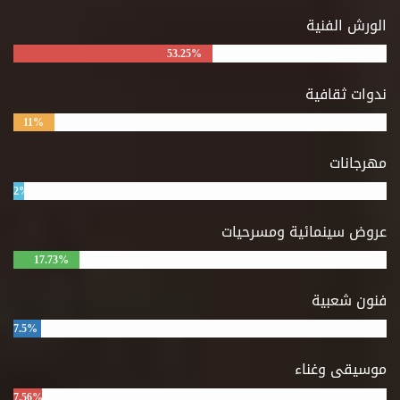
الورش الفنية
53.25%
ندوات ثقافية
11%
مهرجانات
2%
عروض سينمائية ومسرحيات
17.73%
فنون شعبية
7.5%
موسيقى وغناء
7.56%