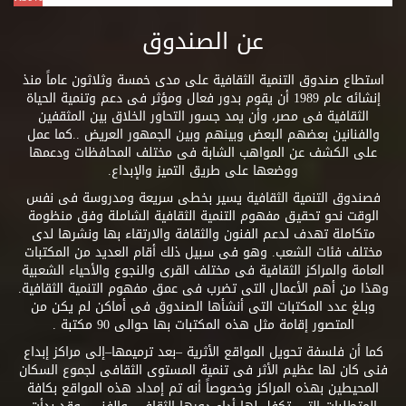
عن الصندوق
استطاع صندوق التنمية الثقافية على مدى خمسة وثلاثون عاماً منذ
إنشائه عام 1989 أن يقوم بدور فعال ومؤثر فى دعم وتنمية الحياة
الثقافية فى مصر، وأن يمد جسور التحاور الخلاق بين المثقفين
والفنانين بعضهم البعض وبينهم وبين الجمهور العريض ..كما عمل
على الكشف عن المواهب الشابة فى مختلف المحافظات ودعمها
ووضعها على طريق التميز والإبداع.
فصندوق التنمية الثقافية يسير بخطى سريعة ومدروسة فى نفس
الوقت نحو تحقيق مفهوم التنمية الثقافية الشاملة وفق منظومة
متكاملة تهدف لدعم الفنون والثقافة والارتقاء بها ونشرها لدى
مختلف فئات الشعب. وهو فى سبيل ذلك أقام العديد من المكتبات
العامة والمراكز الثقافية فى مختلف القرى والنجوع والأحياء الشعبية
وهذا من أهم الأعمال التى تضرب فى عمق مفهوم التنمية الثقافية.
وبلغ عدد المكتبات التى أنشأها الصندوق فى أماكن لم يكن من
المتصور إقامة مثل هذه المكتبات بها حوالى 90 مكتبة .
كما أن فلسفة تحويل المواقع الأثرية –بعد ترميمها–إلى مراكز إبداع
فنى كان لها عظيم الأثر فى تنمية المستوى الثقافى لجموع السكان
المحيطين بهذه المراكز وخصوصاً أنه تم إمداد هذه المواقع بكافة