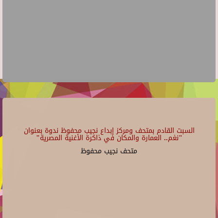
السبت القادم بمتحف ومركز إبداع نجيب محفوظ ندوة بعنوان
"نغم.. العمارة والمكان في ذاكرة الأغنية المصرية"
متحف نجيب محفوظ