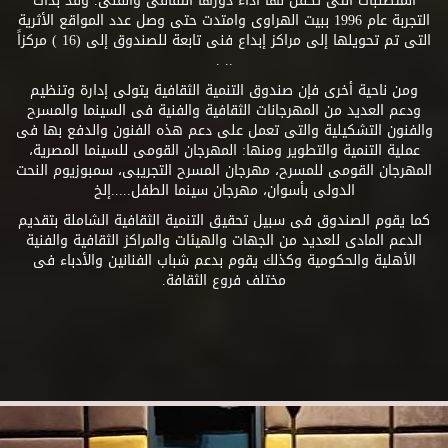
المتطلبات التى تكفل لها أداء دورها الثقافى والفنى. وقد بدأت
التجربة عام 1996 ببيت الهراوى وامتدت حتى وصل عدد المواقع الأثرية
التى تم تحويلها إلى مراكز إبداع فنى تابعة للصندوق إلى (16 ) مركزاً
.. .
ومن ناحية أخرى فإن صندوق التنمية الثقافية يتولى إدارة وتنظيم
ودعم العديد من المهرجانات الثقافية والفنية فى السينما والمسرح
والفنون التشكيلية والتى تعمل على دعم هذه الفنون والدفع بها فى
عملية التنمية والتطوير ومنها: المهرجان القومى للسينما المصرية،
المهرجان القومى للمسرح، مهرجان المسرح التجريبى، سمبوزيوم النحت
الدولى بأسوان، مهرجان سينما الطفل.....إلخ
كما يقوم الصندوق فى سبيل تحقيق التنمية الثقافية الشاملة بتقديم
الدعم المادى للعديد من الجهات والهيئات والمراكز الثقافية والفنية
الأهلية والحكومية وكذلك يقوم بدعم شباب الفنانين والأدباء فى
مختلف فروع الثقافة.