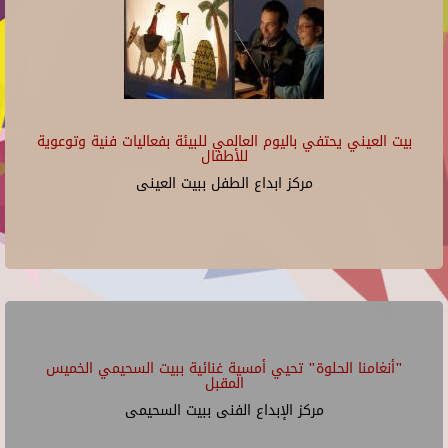
بيت العيني يحتفي باليوم العالمي للبيئة بفعاليات فنية وتوعوية
للأطفال
مركز ابداع الطفل ببيت العينى
"أنغامنا الحلوة" تحيي أمسية غنائية ببيت السحيمي الخميس
المقبل
مركز الإبداع الفنى ببيت السحيمى