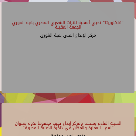
"فلكلوريتا" تحيي أمسية للتراث الشعبي المصري بقبة الغوري
الجمعة المقبلة
مركز الإبداع الفنى بقبة الغورى
السبت القادم بمتحف ومركز إبداع نجيب محفوظ ندوة بعنوان
"نغم.. العمارة والمكان في ذاكرة الأغنية المصرية"