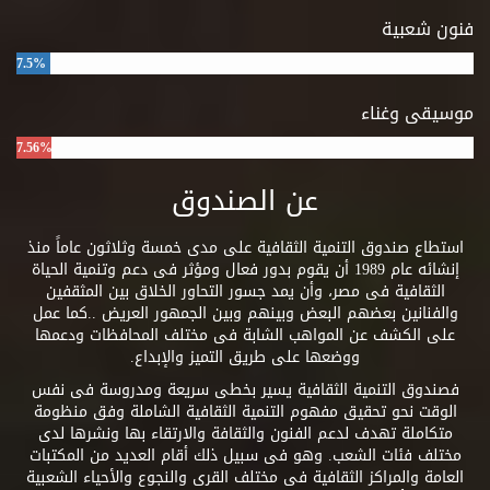
فنون شعبية
7.5%
موسيقى وغناء
7.56%
عن الصندوق
استطاع صندوق التنمية الثقافية على مدى خمسة وثلاثون عاماً منذ
إنشائه عام 1989 أن يقوم بدور فعال ومؤثر فى دعم وتنمية الحياة
الثقافية فى مصر، وأن يمد جسور التحاور الخلاق بين المثقفين
والفنانين بعضهم البعض وبينهم وبين الجمهور العريض ..كما عمل
على الكشف عن المواهب الشابة فى مختلف المحافظات ودعمها
ووضعها على طريق التميز والإبداع.
فصندوق التنمية الثقافية يسير بخطى سريعة ومدروسة فى نفس
الوقت نحو تحقيق مفهوم التنمية الثقافية الشاملة وفق منظومة
متكاملة تهدف لدعم الفنون والثقافة والارتقاء بها ونشرها لدى
مختلف فئات الشعب. وهو فى سبيل ذلك أقام العديد من المكتبات
العامة والمراكز الثقافية فى مختلف القرى والنجوع والأحياء الشعبية