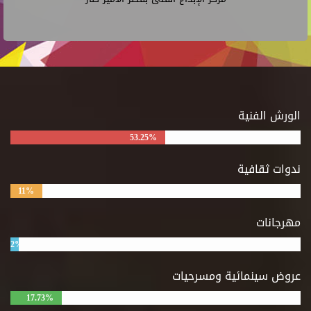
الورش الفنية
53.25%
ندوات ثقافية
11%
مهرجانات
2%
عروض سينمائية ومسرحيات
17.73%