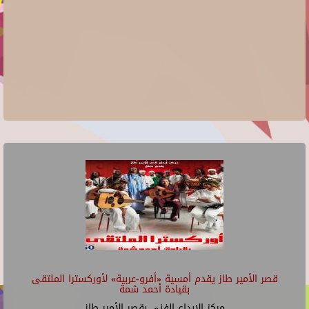
قصر الأمير طاز يقدم أمسية «أفرو-عربية» لأوركسترا الملتقى
بقيادة أحمد شمة
مركز الإبداع الفنى بقصر الأمير طاز