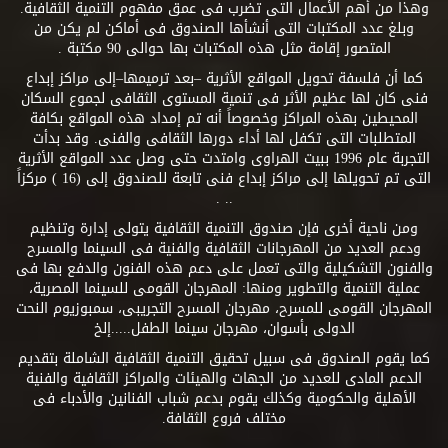
وهذا من أهم الأعمال التى تضرب فى عمق مفهوم التنمية الثقافية.
وبلغ عدد المكتبات التى أنشأها الصندوق فى أماكن لم يكن من
المتصور إقامة مثل هذه المكتبات بها حوالى 90 مكتبة .
كما أن فلسفة تحويل المواقع الأثرية –بعد ترميمها–إلى مراكز إبداع
فنى كان لها عظيم الأثر فى تنمية المستوى الثقافى لجموع السكان
المحيطين بهذه المراكز وخصوصاً أنه تم إمداد هذه المواقع بكافة
المتطلبات التى تكفل لها أداء دورها الثقافى والفنى. وقد بدأت
التجربة عام 1996 ببيت الهراوى وامتدت حتى وصل عدد المواقع الأثرية
التى تم تحويلها إلى مراكز إبداع فنى تابعة للصندوق إلى (16 ) مركزاً
.. .
ومن ناحية أخرى فإن صندوق التنمية الثقافية يتولى إدارة وتنظيم
ودعم العديد من المهرجانات الثقافية والفنية فى السينما والمسرح
والفنون التشكيلية والتى تعمل على دعم هذه الفنون والدفع بها فى
عملية التنمية والتطوير ومنها: المهرجان القومى للسينما المصرية،
المهرجان القومى للمسرح، مهرجان المسرح التجريبى، سمبوزيوم النحت
الدولى بأسوان، مهرجان سينما الطفل.....إلخ
كما يقوم الصندوق فى سبيل تحقيق التنمية الثقافية الشاملة بتقديم
الدعم المادى للعديد من الجهات والهيئات والمراكز الثقافية والفنية
الأهلية والحكومية وكذلك يقوم بدعم شباب الفنانين والأدباء فى
مختلف فروع الثقافة.