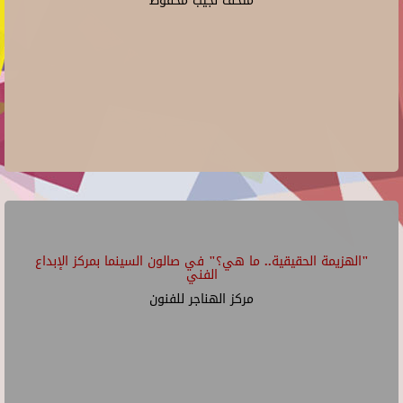
متحف نجيب محفوظ
"الهزيمة الحقيقية.. ما هي؟" في صالون السينما بمركز الإبداع
الفني
مركز الهناجر للفنون