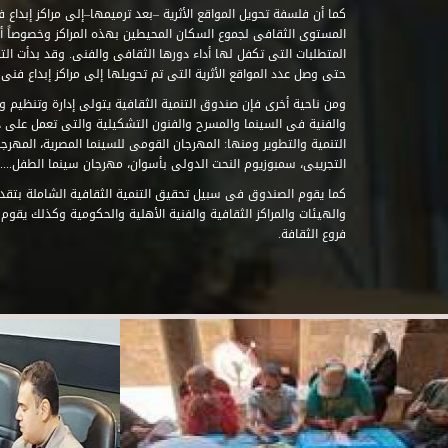
كما أن فلسفة تحويل المواقع الأثرية –بعد ترميمها–إلى مراكز إبداع 
المستوى الثقافى لجموع السكان المحيطين بهذه المراكز وخصوصاً أن
حتى وصل عدد المواقع الأثرية التى تم تحويلها إلى مراكز إبداع فنى تابعة للصند
ومن ناحية أخرى فإن صندوق التنمية الثقافية يتولى إدارة وتنظيم ود
والفنية فى السينما والمسرح والفنون التشكيلية والتى تعمل على 
التنمية والتطوير ومنها: المهرجان القومى للسينما المصرية، المهر
التجريبى، سمبوزيوم النحت الدولى بأسوان، مهرجان سينما الطفل.....
كما يقوم الصندوق فى سبيل تحقيق التنمية الثقافية الشاملة بتقدي
والهيئات والمراكز الثقافية والفنية الأهلية والحكومية وكذلك يقوم
فروع الثقافة.