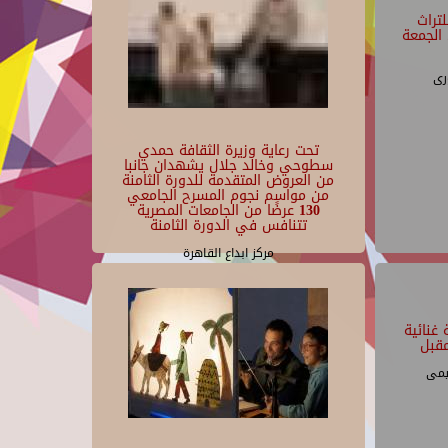
تراث
الجمعة
رى
تحت رعاية وزيرة الثقافة حمدي
سطوحي وخالد جلال يشهدان جانبا
من العروض المتقدمة للدورة الثامنة
من مواسم نجوم المسرح الجامعي
130 عرضًا من الجامعات المصرية
تتنافس في الدورة الثامنة
مركز ابداع القاهرة
غنائية
قبل
يمى