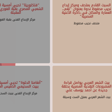
السبت القادم بمتحف ومركز إبداع
"فلكلوريتا" تحيي أمسية لل
نجيب محفوظ ندوة بعنوان "نغم..
الشعبي المصري بقبة الغوري 
العمارة والمكان في ذاكرة الأغنية
المقبلة
المصرية"
مركز الإبداع الفنى بقبة الغو
متحف نجيب محفوظ
بيت الشعر العربي يواصل قراءة
"أنغامنا الحلوة" تحيي أمسية 
المشروعات النقدية المصرية بحلقة
ببيت السحيمي الخميس الم
جديدة عن أحمد يوسف علي
مركز الإبداع الفنى ببيت السح
بيت الشعر العربي بمنزل الست وسيلة