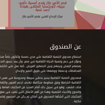
قصر الأمير طاز يقدم أمسية «أفرو-
عربية» لأوركسترا الملتقى بقيادة
أحمد شمة
مركز الإبداع الفنى بقصر الأمير طاز
عن الصندوق
ومؤثر فى دعم وتنمية الحياة الثقافية فى مصر، وأن يمد جسور التحاو
بعضهم البعض وبينهم وبين الجمهور العريض ..كما عمل على الكش
المحافظات ودعمها ووضعها على طريق التميز والإبداع.
فصندوق التنمية الثقافية يسير بخطى سريعة ومدروسة فى نفس ال
الثقافية الشاملة وفق منظومة متكاملة تهدف لدعم الفنون والثقاف
فئات الشعب. وهو فى سبيل ذلك أقام العديد من المكتبات العامة وا
والنجوع والأحياء الشعبية وهذا من أهم الأعمال التى تضرب فى عمق 
مكتبة .