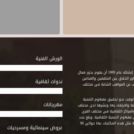
الورش الفنية
استطاع صندوق التنمية الثقافية على مدى خمسة وثلاثون عاماً منذ إنشائه عام 1989 أن يقوم بدور فعال
ر الخلاق بين المثقفين والفنانين
ندوات ثقافية
ف عن المواهب الشابة فى مختلف
وقت نحو تحقيق مفهوم التنمية
مهرجانات
ة والارتقاء بها ونشرها لدى مختلف
لمراكز الثقافية فى مختلف القرى
مفهوم التنمية الثقافية. وبلغ عدد
المكتبات التى أنشأها الصندوق فى أماكن لم يكن من المتصور إقامة مثل هذه المكتبات بها حوالى 90
عروض سينمائية ومسرحيات