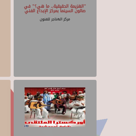
"الهزيمة الحقيقية.. ما هي؟" في
صالون السينما بمركز الإبداع الفني
مركز الهناجر للفنون