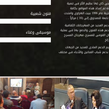
فنى كان لها عظيم الأثر فى تنمية
ه تم إمداد هذه المواقع بكافة
فنون شعبية
المتطلبات التى تكفل لها أداء دورها الثقافى والفنى. وقد بدأت التجربة عام 1996 ببيت الهراوى وامتدت
وق إلى (16 ) مركزاً .. .
عم العديد من المهرجانات الثقافية
دعم هذه الفنون والدفع بها فى عملية
موسيقى وغناء
جان القومى للمسرح، مهرجان المسرح
إلخ
م الدعم المادى للعديد من الجهات
 بدعم شباب الفنانين والأدباء فى مختلف