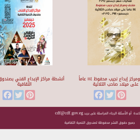
متحف ومركز إبداع نجيب محفوظ ١١٤ عاماً
أنشطة مراكز الإبداع الفني بصندوق 
على ميلاد صاحب الثلاثية
الثقافية
Facebook
Twitter
Pinterest
Facebook
Twitter
Pinteres
cdf@cdf.gov.eg
عدة أو الأسئلة الرجاء المراسلة على بريد
جميع حقوق النشر محفوظة لصندوق التنمية الثقافية