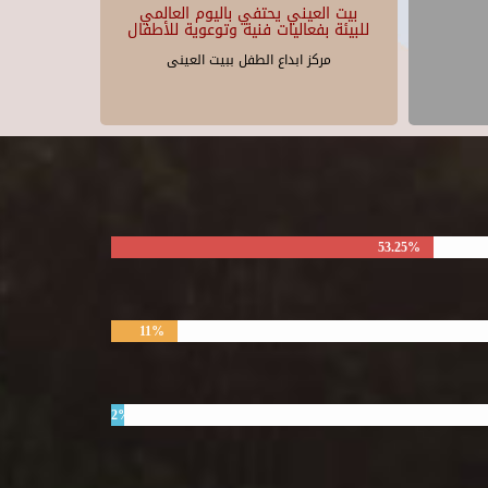
بيت العيني يحتفي باليوم العالمي
للبيئة بفعاليات فنية وتوعوية للأطفال
مركز ابداع الطفل ببيت العينى
53.25%
11%
2%