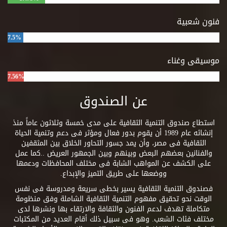
فنون شعبية
7.5%
موسيقى وغناء
7.56%
عن الصندوق
استطاع صندوق التنمية الثقافية على مدى خمسة وثلاثون عاماً منذ
إنشائه عام 1989 أن يقوم بدور فعال ومؤثر فى دعم وتنمية الحياة
الثقافية فى مصر، وأن يمد جسور التحاور الخلاق بين المثقفين
والفنانين بعضهم البعض وبينهم وبين الجمهور العريض ..كما عمل
على الكشف عن المواهب الشابة فى مختلف المحافظات ودعمها
ووضعها على طريق التميز والإبداع.
فصندوق التنمية الثقافية يسير بخطى سريعة ومدروسة فى نفس
الوقت نحو تحقيق مفهوم التنمية الثقافية الشاملة وفق منظومة
متكاملة تهدف لدعم الفنون والثقافة والارتقاء بها ونشرها لدى
مختلف فئات الشعب. وهو فى سبيل ذلك أقام العديد من المكتبات