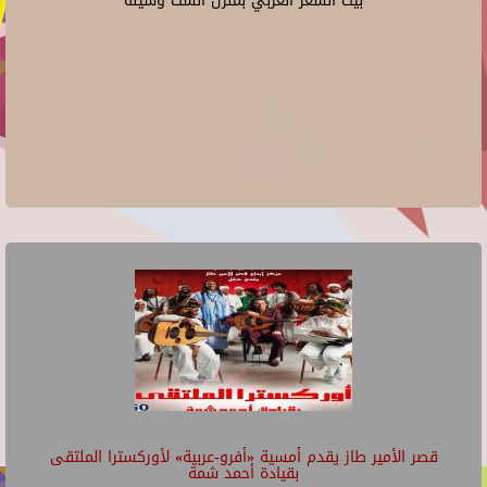
بيت الشعر العربي بمنزل الست وسيلة
قصر الأمير طاز يقدم أمسية «أفرو-عربية» لأوركسترا الملتقى
بقيادة أحمد شمة