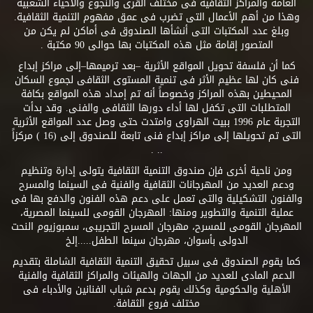
العامة والمراكز الثقافية فى مختلف القرى والنجوع والأحياء الشعبية
وهذا من أهم الأعمال التى تضرب فى عمق مفهوم التنمية الثقافية.
وبلغ عدد المكتبات التى أنشأها الصندوق فى أماكن لم يكن من
المتصور إقامة مثل هذه المكتبات بها حوالى 90 مكتبة .
كما أن فلسفة تحويل المواقع الأثرية –بعد ترميمها–إلى مراكز إبداع
فنى كان لها عظيم الأثر فى تنمية المستوى الثقافى لجموع السكان
المحيطين بهذه المراكز وخصوصاً أنه تم إمداد هذه المواقع بكافة
المتطلبات التى تكفل لها أداء دورها الثقافى والفنى. وقد بدأت
التجربة عام 1996 ببيت الهراوى وامتدت حتى وصل عدد المواقع الأثرية
التى تم تحويلها إلى مراكز إبداع فنى تابعة للصندوق إلى (16 ) مركزاً
.. .
ومن ناحية أخرى فإن صندوق التنمية الثقافية يتولى إدارة وتنظيم
ودعم العديد من المهرجانات الثقافية والفنية فى السينما والمسرح
والفنون التشكيلية والتى تعمل على دعم هذه الفنون والدفع بها فى
عملية التنمية والتطوير ومنها: المهرجان القومى للسينما المصرية،
المهرجان القومى للمسرح، مهرجان المسرح التجريبى، سمبوزيوم النحت
الدولى بأسوان، مهرجان سينما الطفل.....إلخ
كما يقوم الصندوق فى سبيل تحقيق التنمية الثقافية الشاملة بتقديم
الدعم المادى للعديد من الجهات والهيئات والمراكز الثقافية والفنية
الأهلية والحكومية وكذلك يقوم بدعم شباب الفنانين والأدباء فى
مختلف فروع الثقافة.