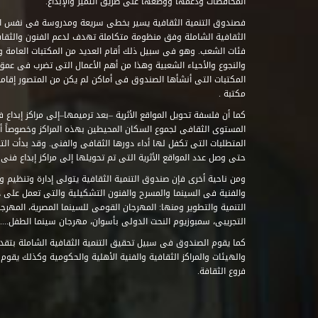
المحافظات ودعمها ووضعها على طريق التميز والإبداع.
فصندوق التنمية الثقافية يسير بخطى سريعة ومدروسة فى نفس ال
الثقافية الشاملة وفق منظومة متكاملة تهدف لدعم الفنون والثقاف
فئات الشعب. وهو فى سبيل ذلك أقام العديد من المكتبات العامة وا
والنجوع والأحياء الشعبية وهذا من أهم الأعمال التى تضرب فى عمق 
مكتبة .
كما أن فلسفة تحويل المواقع الأثرية –بعد ترميمها–إلى مراكز إبداع 
المستوى الثقافى لجموع السكان المحيطين بهذه المراكز وخصوصاً أن
حتى وصل عدد المواقع الأثرية التى تم تحويلها إلى مراكز إبداع فنى تابعة للصند
ومن ناحية أخرى فإن صندوق التنمية الثقافية يتولى إدارة وتنظيم ود
والفنية فى السينما والمسرح والفنون التشكيلية والتى تعمل على 
التنمية والتطوير ومنها: المهرجان القومى للسينما المصرية، المهر
التجريبى، سمبوزيوم النحت الدولى بأسوان، مهرجان سينما الطفل.....
كما يقوم الصندوق فى سبيل تحقيق التنمية الثقافية الشاملة بتقدي
والهيئات والمراكز الثقافية والفنية الأهلية والحكومية وكذلك يقوم
فروع الثقافة.