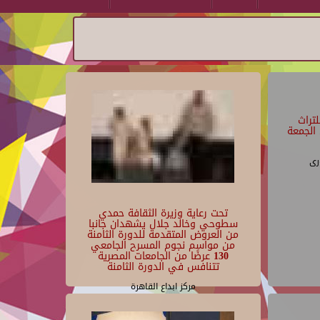
تراث
الجمعة
رى
تحت رعاية وزيرة الثقافة حمدي
سطوحي وخالد جلال يشهدان جانبا
من العروض المتقدمة للدورة الثامنة
من مواسم نجوم المسرح الجامعي
130 عرضًا من الجامعات المصرية
تتنافس في الدورة الثامنة
مركز ابداع القاهرة