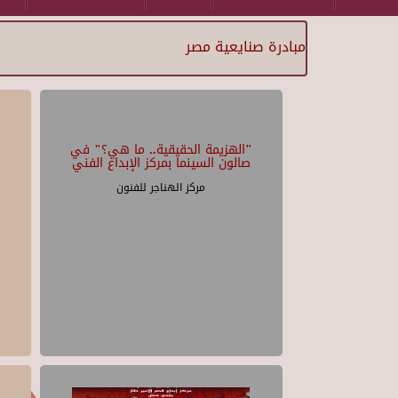
مبادرة صنايعية مصر
"الهزيمة الحقيقية.. ما هي؟" في
صالون السينما بمركز الإبداع الفني
مركز الهناجر للفنون