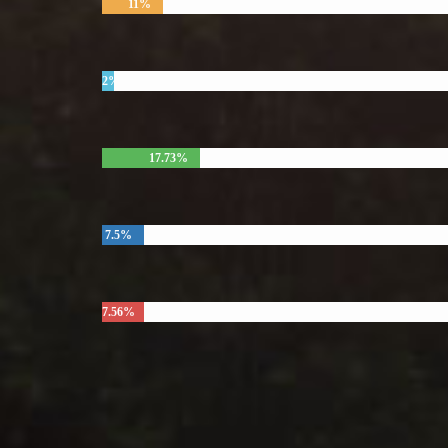
11%
2%
17.73%
7.5%
7.56%