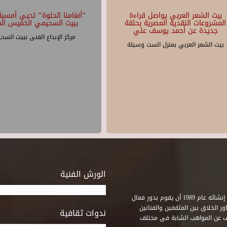
بيت الشعر العربي يواصل قراءة
"أنغامنا الحلوة" تحيي أمسية 
المشروعات النقدية المصرية بحلقة
ببيت السحيمي الخميس الم
جديدة عن أحمد يوسف علي
مركز الإبداع الفنى ببيت السح
بيت الشعر العربي بمنزل الست وسيلة
الورش الفنية
استطاع صندوق التنمية الثقافية على مدى خمسة وثلاثون عاماً منذ إنشائه عام 1989 أن يقوم بدور فعال
ر الخلاق بين المثقفين والفنانين
ندوات ثقافية
ف عن المواهب الشابة فى مختلف