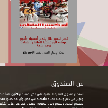
قصر الأمير طاز يقدم أمسية «أفرو-
عربية» لأوركسترا الملتقى بقيادة
أحمد شمة
مركز الإبداع الفنى بقصر الأمير طاز
عن الصندوق
ومؤثر فى دعم وتنمية الحياة الثقافية فى مصر، وأن يمد جسور التحاو
بعضهم البعض وبينهم وبين الجمهور العريض ..كما عمل على الكش