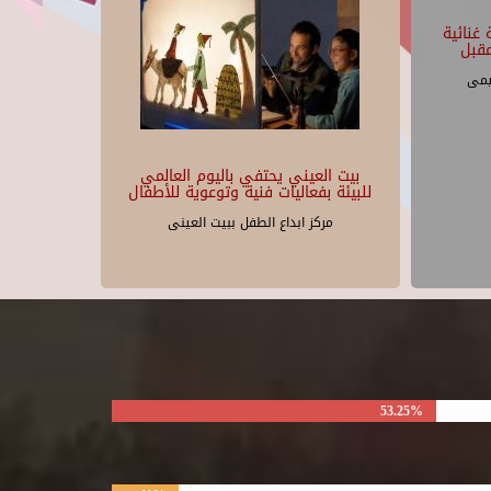
غنائية
قبل
يمى
بيت العيني يحتفي باليوم العالمي
للبيئة بفعاليات فنية وتوعوية للأطفال
مركز ابداع الطفل ببيت العينى
53.25%