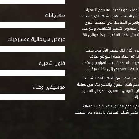
وقت نحو تحقيق مفهوم التنمية
مهرجانات
ة والارتقاء بها ونشرها لدى مختلف
لمراكز الثقافية فى مختلف القرى
مفهوم التنمية الثقافية. وبلغ عدد
المكتبات التى أنشأها الصندوق فى أماكن لم يكن من المتصور إقامة مثل هذه المكتبات بها حوالى 90
عروض سينمائية ومسرحيات
فنى كان لها عظيم الأثر فى تنمية
ه تم إمداد هذه المواقع بكافة
فنون شعبية
المتطلبات التى تكفل لها أداء دورها الثقافى والفنى. وقد بدأت التجربة عام 1996 ببيت الهراوى وامتدت
وق إلى (16 ) مركزاً .. .
عم العديد من المهرجانات الثقافية
دعم هذه الفنون والدفع بها فى عملية
موسيقى وغناء
جان القومى للمسرح، مهرجان المسرح
إلخ
م الدعم المادى للعديد من الجهات
 بدعم شباب الفنانين والأدباء فى مختلف