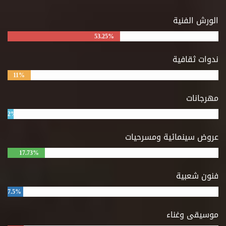
الورش الفنية
53.25%
ندوات ثقافية
11%
مهرجانات
2%
عروض سينمائية ومسرحيات
17.73%
فنون شعبية
7.5%
موسيقى وغناء