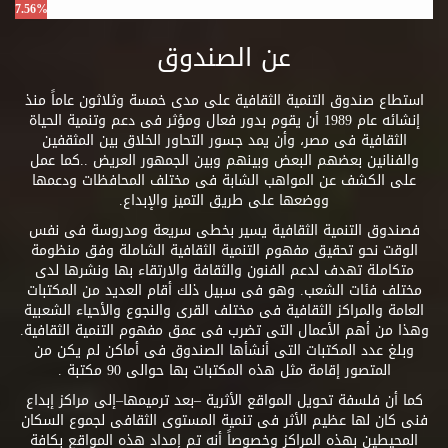
7.56%
عن الصندوق
استطاع صندوق التنمية الثقافية على مدى خمسة وثلاثون عاماً منذ
إنشائه عام 1989 أن يقوم بدور فعال ومؤثر فى دعم وتنمية الحياة
الثقافية فى مصر، وأن يمد جسور التحاور الخلاق بين المثقفين
والفنانين بعضهم البعض وبينهم وبين الجمهور العريض ..كما عمل
على الكشف عن المواهب الشابة فى مختلف المحافظات ودعمها
ووضعها على طريق التميز والإبداع.
فصندوق التنمية الثقافية يسير بخطى سريعة ومدروسة فى نفس
الوقت نحو تحقيق مفهوم التنمية الثقافية الشاملة وفق منظومة
متكاملة تهدف لدعم الفنون والثقافة والارتقاء بها ونشرها لدى
مختلف فئات الشعب. وهو فى سبيل ذلك أقام العديد من المكتبات
العامة والمراكز الثقافية فى مختلف القرى والنجوع والأحياء الشعبية
وهذا من أهم الأعمال التى تضرب فى عمق مفهوم التنمية الثقافية.
وبلغ عدد المكتبات التى أنشأها الصندوق فى أماكن لم يكن من
المتصور إقامة مثل هذه المكتبات بها حوالى 90 مكتبة .
كما أن فلسفة تحويل المواقع الأثرية –بعد ترميمها–إلى مراكز إبداع
فنى كان لها عظيم الأثر فى تنمية المستوى الثقافى لجموع السكان
المحيطين بهذه المراكز وخصوصاً أنه تم إمداد هذه المواقع بكافة