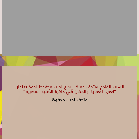
السبت القادم بمتحف ومركز إبداع نجيب محفوظ ندوة بعنوان
"نغم.. العمارة والمكان في ذاكرة الأغنية المصرية"
متحف نجيب محفوظ