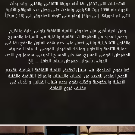
المتطلبات التى تكفل لها أداء دورها الثقافى والفنى. وقد بدأت
التجربة عام 1996 ببيت الهراوى وامتدت حتى وصل عدد المواقع الأثرية
التى تم تحويلها إلى مراكز إبداع فنى تابعة للصندوق إلى (16 ) مركزاً
.. .
ومن ناحية أخرى فإن صندوق التنمية الثقافية يتولى إدارة وتنظيم
ودعم العديد من المهرجانات الثقافية والفنية فى السينما والمسرح
والفنون التشكيلية والتى تعمل على دعم هذه الفنون والدفع بها فى
عملية التنمية والتطوير ومنها: المهرجان القومى للسينما المصرية،
المهرجان القومى للمسرح، مهرجان المسرح التجريبى، سمبوزيوم النحت
الدولى بأسوان، مهرجان سينما الطفل.....إلخ
كما يقوم الصندوق فى سبيل تحقيق التنمية الثقافية الشاملة بتقديم
الدعم المادى للعديد من الجهات والهيئات والمراكز الثقافية والفنية
الأهلية والحكومية وكذلك يقوم بدعم شباب الفنانين والأدباء فى
مختلف فروع الثقافة.