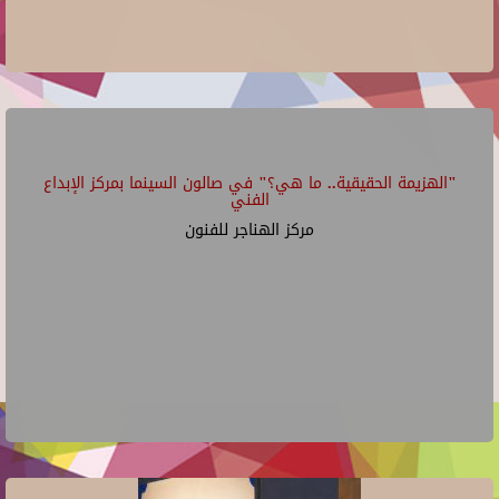
"الهزيمة الحقيقية.. ما هي؟" في صالون السينما بمركز الإبداع
الفني
مركز الهناجر للفنون