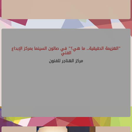
"الهزيمة الحقيقية.. ما هي؟" في صالون السينما بمركز الإبداع
الفني
مركز الهناجر للفنون