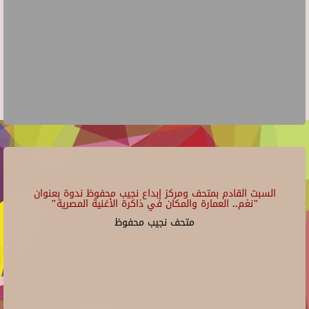
السبت القادم بمتحف ومركز إبداع نجيب محفوظ ندوة بعنوان
"نغم.. العمارة والمكان في ذاكرة الأغنية المصرية"
متحف نجيب محفوظ