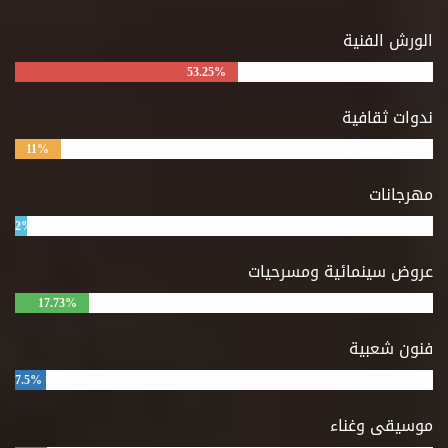
الورش الفنية
53.25%
ندوات ثقافية
11%
مهرجانات
2%
عروض سينمائية ومسرحيات
17.73%
فنون شعبية
7.5%
موسيقى وغناء