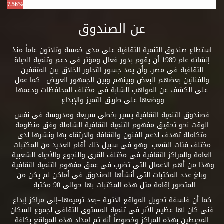
7.56%
عن الصندوق
استطاع صندوق التنمية الثقافية على مدى خمسة وثلاثون عاماً منذ
إنشائه عام 1989 أن يقوم بدور فعال ومؤثر فى دعم وتنمية الحياة
الثقافية فى مصر، وأن يمد جسور التحاور الخلاق بين المثقفين
والفنانين بعضهم البعض وبينهم وبين الجمهور العريض ..كما عمل
على الكشف عن المواهب الشابة فى مختلف المحافظات ودعمها
ووضعها على طريق التميز والإبداع.
فصندوق التنمية الثقافية يسير بخطى سريعة ومدروسة فى نفس
الوقت نحو تحقيق مفهوم التنمية الثقافية الشاملة وفق منظومة
متكاملة تهدف لدعم الفنون والثقافة والارتقاء بها ونشرها لدى
مختلف فئات الشعب. وهو فى سبيل ذلك أقام العديد من المكتبات
العامة والمراكز الثقافية فى مختلف القرى والنجوع والأحياء الشعبية
وهذا من أهم الأعمال التى تضرب فى عمق مفهوم التنمية الثقافية.
وبلغ عدد المكتبات التى أنشأها الصندوق فى أماكن لم يكن من
المتصور إقامة مثل هذه المكتبات بها حوالى 90 مكتبة .
كما أن فلسفة تحويل المواقع الأثرية –بعد ترميمها–إلى مراكز إبداع
فنى كان لها عظيم الأثر فى تنمية المستوى الثقافى لجموع السكان
المحيطين بهذه المراكز وخصوصاً أنه تم إمداد هذه المواقع بكافة