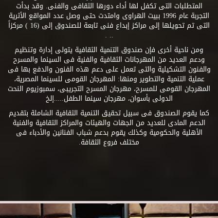
المتطلبات التى تكفل لها أداء دورها الثقافى والفنى. وقد بدأت
التجربة عام 1996 ببيت الهراوى وامتدت حتى وصل عدد المواقع الأثرية
التى تم تحويلها إلى مراكز إبداع فنى تابعة للصندوق إلى (16 ) مركزاً
.. .
ومن ناحية أخرى فإن صندوق التنمية الثقافية يتولى إدارة وتنظيم
ودعم العديد من المهرجانات الثقافية والفنية فى السينما والمسرح
والفنون التشكيلية والتى تعمل على دعم هذه الفنون والدفع بها فى
عملية التنمية والتطوير ومنها: المهرجان القومى للسينما المصرية،
المهرجان القومى للمسرح، مهرجان المسرح التجريبى، سمبوزيوم النحت
الدولى بأسوان، مهرجان سينما الطفل.....إلخ
كما يقوم الصندوق فى سبيل تحقيق التنمية الثقافية الشاملة بتقديم
الدعم المادى للعديد من الجهات والهيئات والمراكز الثقافية والفنية
الأهلية والحكومية وكذلك يقوم بدعم شباب الفنانين والأدباء فى
مختلف فروع الثقافة.