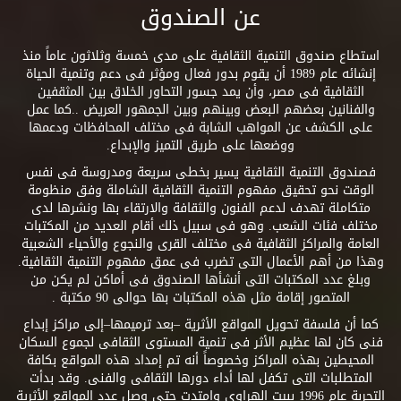
عن الصندوق
استطاع صندوق التنمية الثقافية على مدى خمسة وثلاثون عاماً منذ
إنشائه عام 1989 أن يقوم بدور فعال ومؤثر فى دعم وتنمية الحياة
الثقافية فى مصر، وأن يمد جسور التحاور الخلاق بين المثقفين
والفنانين بعضهم البعض وبينهم وبين الجمهور العريض ..كما عمل
على الكشف عن المواهب الشابة فى مختلف المحافظات ودعمها
ووضعها على طريق التميز والإبداع.
فصندوق التنمية الثقافية يسير بخطى سريعة ومدروسة فى نفس
الوقت نحو تحقيق مفهوم التنمية الثقافية الشاملة وفق منظومة
متكاملة تهدف لدعم الفنون والثقافة والارتقاء بها ونشرها لدى
مختلف فئات الشعب. وهو فى سبيل ذلك أقام العديد من المكتبات
العامة والمراكز الثقافية فى مختلف القرى والنجوع والأحياء الشعبية
وهذا من أهم الأعمال التى تضرب فى عمق مفهوم التنمية الثقافية.
وبلغ عدد المكتبات التى أنشأها الصندوق فى أماكن لم يكن من
المتصور إقامة مثل هذه المكتبات بها حوالى 90 مكتبة .
كما أن فلسفة تحويل المواقع الأثرية –بعد ترميمها–إلى مراكز إبداع
فنى كان لها عظيم الأثر فى تنمية المستوى الثقافى لجموع السكان
المحيطين بهذه المراكز وخصوصاً أنه تم إمداد هذه المواقع بكافة
المتطلبات التى تكفل لها أداء دورها الثقافى والفنى. وقد بدأت
التجربة عام 1996 ببيت الهراوى وامتدت حتى وصل عدد المواقع الأثرية