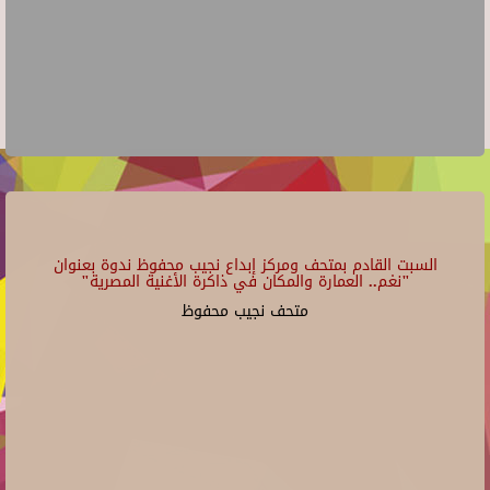
السبت القادم بمتحف ومركز إبداع نجيب محفوظ ندوة بعنوان
"نغم.. العمارة والمكان في ذاكرة الأغنية المصرية"
متحف نجيب محفوظ