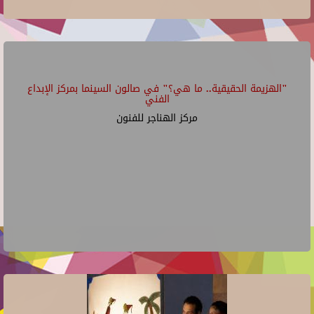
"الهزيمة الحقيقية.. ما هي؟" في صالون السينما بمركز الإبداع
الفني
مركز الهناجر للفنون