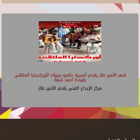
قصر الأمير طاز يقدم أمسية «أفرو-عربية» لأوركسترا الملتقى
بقيادة أحمد شمة
مركز الإبداع الفنى بقصر الأمير طاز