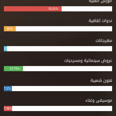
الورش الفنية
53.25%
ندوات ثقافية
11%
مهرجانات
2%
عروض سينمائية ومسرحيات
17.73%
فنون شعبية
7.5%
موسيقى وغناء
7.56%