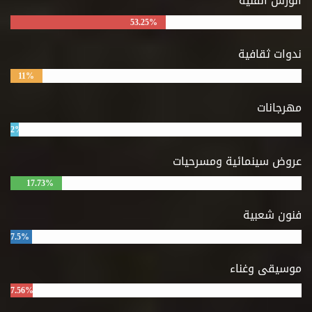
الورش الفنية
53.25%
ندوات ثقافية
11%
مهرجانات
2%
عروض سينمائية ومسرحيات
17.73%
فنون شعبية
7.5%
موسيقى وغناء
7.56%