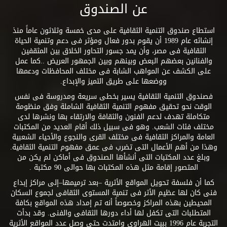
عن الصندوق
استطاع صندوق التنمية الثقافية على مدى خمسة وثلاثون عاماً منذ
إنشائه عام 1989 أن يقوم بدور فعال ومؤثر فى دعم وتنمية الحياة
الثقافية فى مصر، وأن يمد جسور التحاور الخلاق بين المثقفين
والفنانين بعضهم البعض وبينهم وبين الجمهور العريض ..كما عمل
على الكشف عن المواهب الشابة فى مختلف المحافظات ودعمها
ووضعها على طريق التميز والإبداع.
فصندوق التنمية الثقافية يسير بخطى سريعة ومدروسة فى نفس
الوقت نحو تحقيق مفهوم التنمية الثقافية الشاملة وفق منظومة
متكاملة تهدف لدعم الفنون والثقافة والارتقاء بها ونشرها لدى
مختلف فئات الشعب. وهو فى سبيل ذلك أقام العديد من المكتبات
العامة والمراكز الثقافية فى مختلف القرى والنجوع والأحياء الشعبية
وهذا من أهم الأعمال التى تضرب فى عمق مفهوم التنمية الثقافية.
وبلغ عدد المكتبات التى أنشأها الصندوق فى أماكن لم يكن من
المتصور إقامة مثل هذه المكتبات بها حوالى 90 مكتبة .
كما أن فلسفة تحويل المواقع الأثرية –بعد ترميمها–إلى مراكز إبداع
فنى كان لها عظيم الأثر فى تنمية المستوى الثقافى لجموع السكان
المحيطين بهذه المراكز وخصوصاً أنه تم إمداد هذه المواقع بكافة
المتطلبات التى تكفل لها أداء دورها الثقافى والفنى. وقد بدأت
التجربة عام 1996 ببيت الهراوى وامتدت حتى وصل عدد المواقع الأثرية