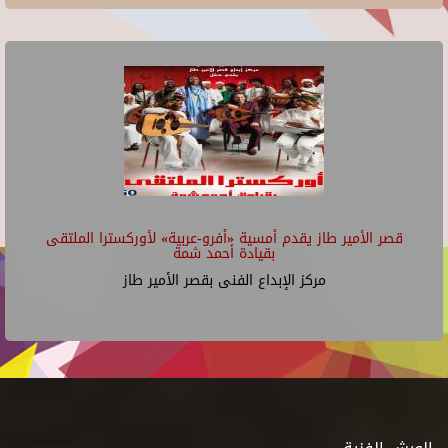
قصر الأمير طاز يقدم أمسية «أفرو-عربية» لأوركسترا الملتقى
بقيادة أحمد شمة
مركز الإبداع الفنى بقصر الأمير طاز