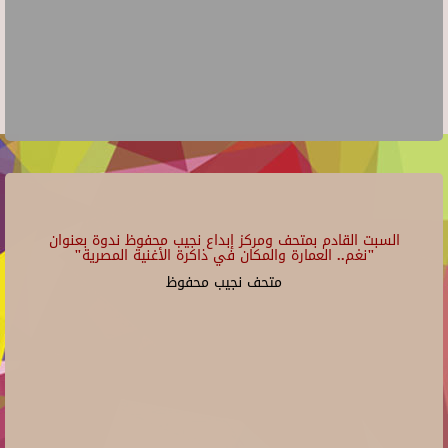
السبت القادم بمتحف ومركز إبداع نجيب محفوظ ندوة بعنوان
"نغم.. العمارة والمكان في ذاكرة الأغنية المصرية"
متحف نجيب محفوظ