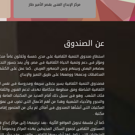
مركز الإبداع الفنى بقصر الأمير طاز
عن الصندوق
ومؤثر فى دعم وتنمية الحياة الثقافية فى مصر، وأن يمد جسور التحاو
بعضهم البعض وبينهم وبين الجمهور العريض ..كما عمل على الكش
المحافظات ودعمها ووضعها على طريق التميز والإبداع.
فصندوق التنمية الثقافية يسير بخطى سريعة ومدروسة فى نفس ال
الثقافية الشاملة وفق منظومة متكاملة تهدف لدعم الفنون والثقاف
فئات الشعب. وهو فى سبيل ذلك أقام العديد من المكتبات العامة وا
والنجوع والأحياء الشعبية وهذا من أهم الأعمال التى تضرب فى عمق 
مكتبة .
كما أن فلسفة تحويل المواقع الأثرية –بعد ترميمها–إلى مراكز إبداع 
المستوى الثقافى لجموع السكان المحيطين بهذه المراكز وخصوصاً أن