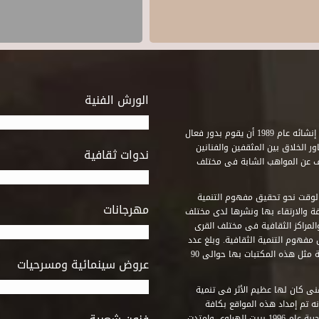
الورش الفنية
استطاع صندوق التنمية الثقافية على مدى خمسة وثلاثون عاماً منذ إنشائه عام 1989 أن يقوم بدور فعال
ر الخلاق بين المثقفين والفنانين
ندوات ثقافية
ف عن المواهب الشابة فى مختلف
وقت نحو تحقيق مفهوم التنمية
مهرجانات
ة والارتقاء بها ونشرها لدى مختلف
لمراكز الثقافية فى مختلف القرى
مفهوم التنمية الثقافية. وبلغ عدد
المكتبات التى أنشأها الصندوق فى أماكن لم يكن من المتصور إقامة مثل هذه المكتبات بها حوالى 90
عروض سينمائية ومسرحيات
فنى كان لها عظيم الأثر فى تنمية
ه تم إمداد هذه المواقع بكافة
المتطلبات التى تكفل لها أداء دورها الثقافى والفنى. وقد بدأت التجربة عام 1996 ببيت الهراوى وامتدت