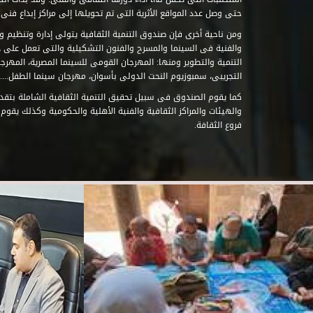
حتى وصل عدد المواقع الأثرية التى تم تحويلها إلى مراكز إبداع فنى تابعة للصند
ومن ناحية أخرى فإن صندوق التنمية الثقافية يتولى إدارة وتنظيم ود
والفنية فى السينما والمسرح والفنون التشكيلية والتى تعمل على 
التنمية والتطوير ومنها: المهرجان القومى للسينما المصرية، المهر
التجريبى، سمبوزيوم النحت الدولى بأسوان، مهرجان سينما الطفل.....
كما يقوم الصندوق فى سبيل تحقيق التنمية الثقافية الشاملة بتقدي
والهيئات والمراكز الثقافية والفنية الأهلية والحكومية وكذلك يقوم
فروع الثقافة.