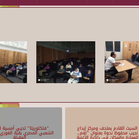
السبت القادم بمتحف ومركز إبداع
"فلكلوريتا" تحيي أمسية لل
نجيب محفوظ ندوة بعنوان "نغم..
الشعبي المصري بقبة الغوري 
العمارة والمكان في ذاكرة الأغنية
المقبلة