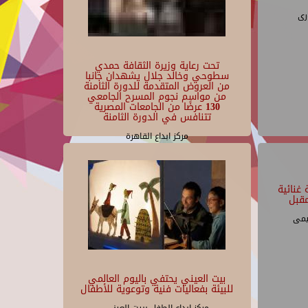
رى
تحت رعاية وزيرة الثقافة حمدي
سطوحي وخالد جلال يشهدان جانبا
من العروض المتقدمة للدورة الثامنة
من مواسم نجوم المسرح الجامعي
130 عرضًا من الجامعات المصرية
تتنافس في الدورة الثامنة
مركز ابداع القاهرة
غنائية
قبل
يمى
بيت العيني يحتفي باليوم العالمي
للبيئة بفعاليات فنية وتوعوية للأطفال