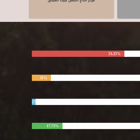
مركز ابداع الطفل ببيت العينى
53.25%
11%
2%
17.73%