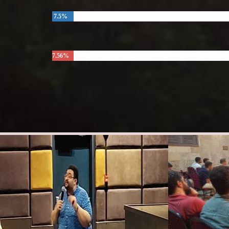
7.5%
7.56%