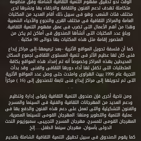
الوقت نحو تحقيق مفهوم التنمية الثقافية الشاملة وفق منظومة
متكاملة تهدف لدعم الفنون والثقافة والارتقاء بها ونشرها لدى
مختلف فئات الشعب. وهو فى سبيل ذلك أقام العديد من المكتبات
العامة والمراكز الثقافية فى مختلف القرى والنجوع والأحياء الشعبية
وهذا من أهم الأعمال التى تضرب فى عمق مفهوم التنمية الثقافية.
وبلغ عدد المكتبات التى أنشأها الصندوق فى أماكن لم يكن من
المتصور إقامة مثل هذه المكتبات بها حوالى 90 مكتبة .
كما أن فلسفة تحويل المواقع الأثرية –بعد ترميمها–إلى مراكز إبداع
فنى كان لها عظيم الأثر فى تنمية المستوى الثقافى لجموع السكان
المحيطين بهذه المراكز وخصوصاً أنه تم إمداد هذه المواقع بكافة
المتطلبات التى تكفل لها أداء دورها الثقافى والفنى. وقد بدأت
التجربة عام 1996 ببيت الهراوى وامتدت حتى وصل عدد المواقع الأثرية
التى تم تحويلها إلى مراكز إبداع فنى تابعة للصندوق إلى (16 ) مركزاً
.. .
ومن ناحية أخرى فإن صندوق التنمية الثقافية يتولى إدارة وتنظيم
ودعم العديد من المهرجانات الثقافية والفنية فى السينما والمسرح
والفنون التشكيلية والتى تعمل على دعم هذه الفنون والدفع بها فى
عملية التنمية والتطوير ومنها: المهرجان القومى للسينما المصرية،
المهرجان القومى للمسرح، مهرجان المسرح التجريبى، سمبوزيوم النحت
الدولى بأسوان، مهرجان سينما الطفل.....إلخ
كما يقوم الصندوق فى سبيل تحقيق التنمية الثقافية الشاملة بتقديم