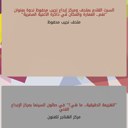
السبت القادم بمتحف ومركز إبداع نجيب محفوظ ندوة بعنوان
"نغم.. العمارة والمكان في ذاكرة الأغنية المصرية"
متحف نجيب محفوظ
"الهزيمة الحقيقية.. ما هي؟" في صالون السينما بمركز الإبداع
الفني
مركز الهناجر للفنون