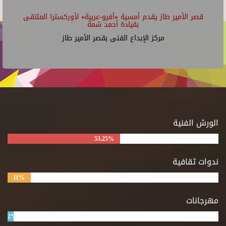
قصر الأمير طاز يقدم أمسية «أفرو-عربية» لأوركسترا الملتقى
بقيادة أحمد شمة
مركز الإبداع الفنى بقصر الأمير طاز
الورش الفنية
53.25%
ندوات ثقافية
11%
مهرجانات
2%