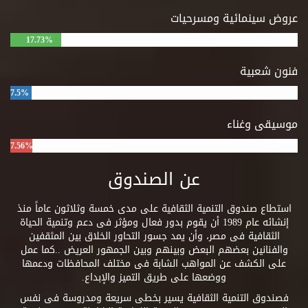
عروض سينمائية ومسرحيات
17.73%
فنون شعبية
7.5%
موسيقى وغناء
7.56%
عن الصندوق
استطاع صندوق التنمية الثقافية على مدى خمسة وثلاثون عاماً منذ
إنشائه عام 1989 أن يقوم بدور فعال ومؤثر فى دعم وتنمية الحياة
الثقافية فى مصر، وأن يمد جسور التحاور الخلاق بين المثقفين
والفنانين بعضهم البعض وبينهم وبين الجمهور العريض ..كما عمل
على الكشف عن المواهب الشابة فى مختلف المحافظات ودعمها
ووضعها على طريق التميز والإبداع.
فصندوق التنمية الثقافية يسير بخطى سريعة ومدروسة فى نفس