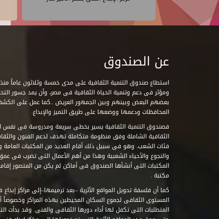
عن الصندوق
ومؤثر فى دعم وتنمية الحياة الثقافية فى مصر، وأن يمد جسور التحاو
بعضهم البعض وبينهم وبين الجمهور العريض ..كما عمل على الكش
المحافظات ودعمها ووضعها على طريق التميز والإبداع.
فصندوق التنمية الثقافية يسير بخطى سريعة ومدروسة فى نفس ال
الثقافية الشاملة وفق منظومة متكاملة تهدف لدعم الفنون والثقاف
فئات الشعب. وهو فى سبيل ذلك أقام العديد من المكتبات العامة وا
والنجوع والأحياء الشعبية وهذا من أهم الأعمال التى تضرب فى عمق 
مكتبة .
كما أن فلسفة تحويل المواقع الأثرية –بعد ترميمها–إلى مراكز إبداع 
المستوى الثقافى لجموع السكان المحيطين بهذه المراكز وخصوصاً أن