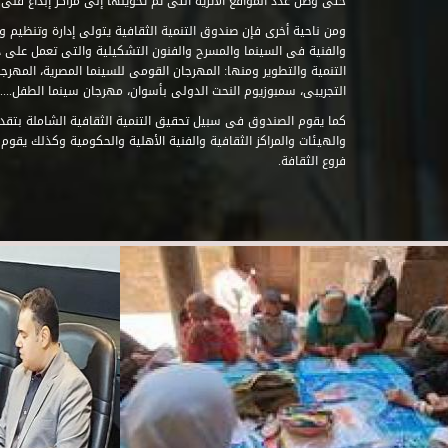
حتى وصل عدد المواقع الأثرية التى تم تحويلها إلى مراكز إبداع فنى تابعة للصند
ومن ناحية أخرى فإن صندوق التنمية الثقافية يتولى إدارة وتنظيم ود
والفنية فى السينما والمسرح والفنون التشكيلية والتى تعمل على 
التنمية والتطوير ومنها: المهرجان القومى للسينما المصرية، المهر
التجريبى، سمبوزيوم النحت الدولى بأسوان، مهرجان سينما الطفل.....
كما يقوم الصندوق فى سبيل تحقيق التنمية الثقافية الشاملة بتقدي
والهيئات والمراكز الثقافية والفنية الأهلية والحكومية وكذلك يقوم
فروع الثقافة.