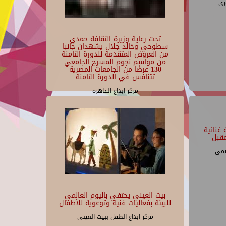
رى
تحت رعاية وزيرة الثقافة حمدي
سطوحي وخالد جلال يشهدان جانبا
من العروض المتقدمة للدورة الثامنة
من مواسم نجوم المسرح الجامعي
130 عرضًا من الجامعات المصرية
تتنافس في الدورة الثامنة
مركز ابداع القاهرة
غنائية
قبل
يمى
بيت العيني يحتفي باليوم العالمي
للبيئة بفعاليات فنية وتوعوية للأطفال
مركز ابداع الطفل ببيت العينى