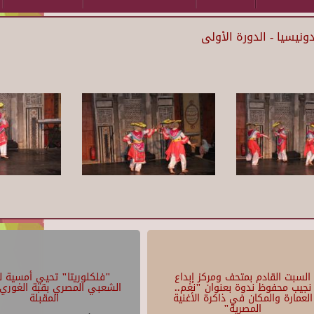
نيسيا - الدورة الأولى
السبت القادم بمتحف ومركز إبداع
"فلكلوريتا" تحيي أمسية لل
نجيب محفوظ ندوة بعنوان "نغم..
الشعبي المصري بقبة الغوري 
العمارة والمكان في ذاكرة الأغنية
المقبلة
المصرية"