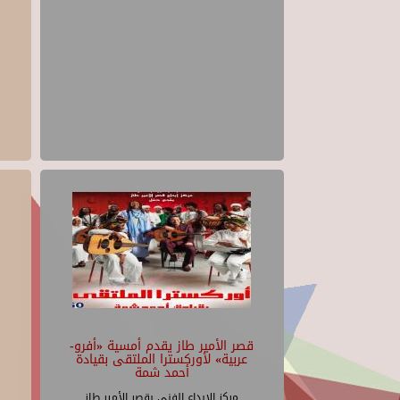
قصر الأمير طاز يقدم أمسية «أفرو-
عربية» لأوركسترا الملتقى بقيادة
أحمد شمة
مركز الإبداع الفنى بقصر الأمير طاز