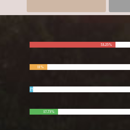
53.25%
11%
2%
17.73%