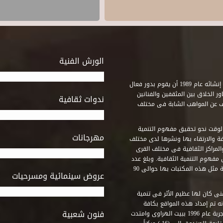
الورش الفنية
استطاع صندوق التنمية الثقافية على مدى خمسة وثلاثون عاماً منذ إنشائه عام 1989 أن يقوم بدور فعال
ر الخلاق بين المثقفين والفنانين
ندوات ثقافية
ف عن المواهب الشابة فى مختلف
وقت نحو تحقيق مفهوم التنمية
مهرجانات
ة والارتقاء بها ونشرها لدى مختلف
لمراكز الثقافية فى مختلف القرى
مفهوم التنمية الثقافية. وبلغ عدد
المكتبات التى أنشأها الصندوق فى أماكن لم يكن من المتصور إقامة مثل هذه المكتبات بها حوالى 90
عروض سينمائية ومسرحيات
فنى كان لها عظيم الأثر فى تنمية
ه تم إمداد هذه المواقع بكافة
فنون شعبية
المتطلبات التى تكفل لها أداء دورها الثقافى والفنى. وقد بدأت التجربة عام 1996 ببيت الهراوى وامتدت