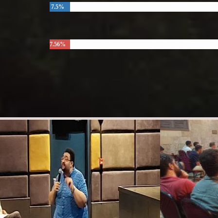
7.5%
7.56%