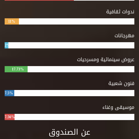
ندوات ثقافية
11%
مهرجانات
2%
عروض سينمائية ومسرحيات
17.73%
فنون شعبية
7.5%
موسيقى وغناء
7.56%
عن الصندوق