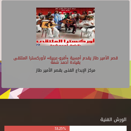
قصر الأمير طاز يقدم أمسية «أفرو-عربية» لأوركسترا الملتقى
بقيادة أحمد شمة
مركز الإبداع الفنى بقصر الأمير طاز
الورش الفنية
53.25%