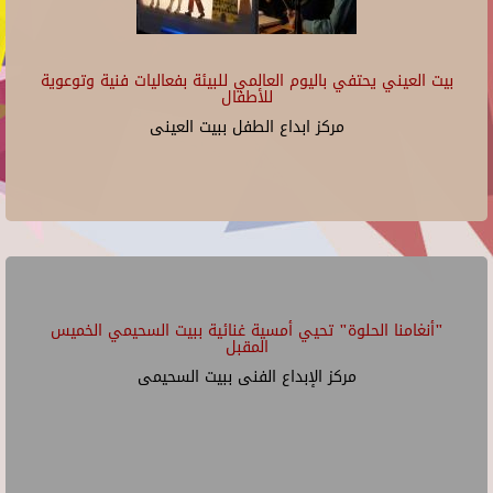
بيت العيني يحتفي باليوم العالمي للبيئة بفعاليات فنية وتوعوية
للأطفال
مركز ابداع الطفل ببيت العينى
"أنغامنا الحلوة" تحيي أمسية غنائية ببيت السحيمي الخميس
المقبل
مركز الإبداع الفنى ببيت السحيمى