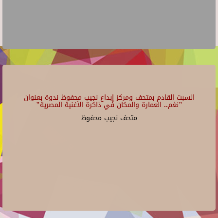
السبت القادم بمتحف ومركز إبداع نجيب محفوظ ندوة بعنوان
"نغم.. العمارة والمكان في ذاكرة الأغنية المصرية"
متحف نجيب محفوظ