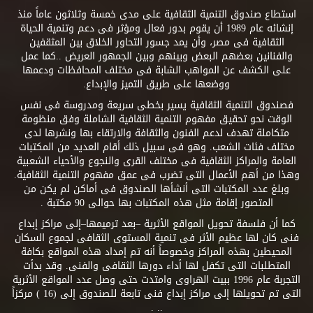
استطاع صندوق التنمية الثقافية على مدى خمسة وثلاثون عاماً منذ
إنشائه عام 1989 أن يقوم بدور فعال ومؤثر فى دعم وتنمية الحياة
الثقافية فى مصر، وأن يمد جسور التحاور الخلاق بين المثقفين
والفنانين بعضهم البعض وبينهم وبين الجمهور العريض ..كما عمل
على الكشف عن المواهب الشابة فى مختلف المحافظات ودعمها
ووضعها على طريق التميز والإبداع.
فصندوق التنمية الثقافية يسير بخطى سريعة ومدروسة فى نفس
الوقت نحو تحقيق مفهوم التنمية الثقافية الشاملة وفق منظومة
متكاملة تهدف لدعم الفنون والثقافة والارتقاء بها ونشرها لدى
مختلف فئات الشعب. وهو فى سبيل ذلك أقام العديد من المكتبات
العامة والمراكز الثقافية فى مختلف القرى والنجوع والأحياء الشعبية
وهذا من أهم الأعمال التى تضرب فى عمق مفهوم التنمية الثقافية.
وبلغ عدد المكتبات التى أنشأها الصندوق فى أماكن لم يكن من
المتصور إقامة مثل هذه المكتبات بها حوالى 90 مكتبة .
كما أن فلسفة تحويل المواقع الأثرية –بعد ترميمها–إلى مراكز إبداع
فنى كان لها عظيم الأثر فى تنمية المستوى الثقافى لجموع السكان
المحيطين بهذه المراكز وخصوصاً أنه تم إمداد هذه المواقع بكافة
المتطلبات التى تكفل لها أداء دورها الثقافى والفنى. وقد بدأت
التجربة عام 1996 ببيت الهراوى وامتدت حتى وصل عدد المواقع الأثرية
التى تم تحويلها إلى مراكز إبداع فنى تابعة للصندوق إلى (16 ) مركزاً
.. .