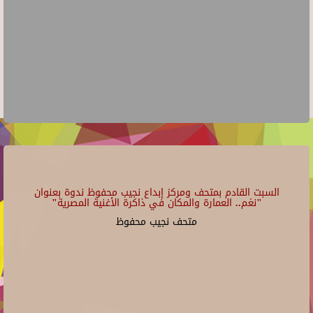
السبت القادم بمتحف ومركز إبداع نجيب محفوظ ندوة بعنوان
"نغم.. العمارة والمكان في ذاكرة الأغنية المصرية"
متحف نجيب محفوظ