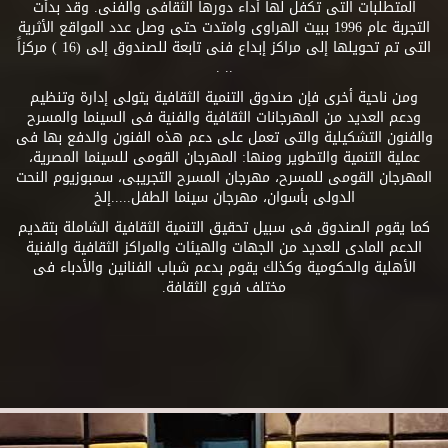
المتطلبات التى تكفل لها أداء دورها الثقافى والفنى. وقد بدأت
التجربة عام 1996 ببيت الهراوى وامتدت حتى وصل عدد المواقع الأثرية
التى تم تحويلها إلى مراكز إبداع فنى تابعة للصندوق إلى (16 ) مركزاً
.. .
ومن ناحية أخرى فإن صندوق التنمية الثقافية يتولى إدارة وتنظيم
ودعم العديد من المهرجانات الثقافية والفنية فى السينما والمسرح
والفنون التشكيلية والتى تعمل على دعم هذه الفنون والدفع بها فى
عملية التنمية والتطوير ومنها: المهرجان القومى للسينما المصرية،
المهرجان القومى للمسرح، مهرجان المسرح التجريبى، سمبوزيوم النحت
الدولى بأسوان، مهرجان سينما الطفل.....إلخ
كما يقوم الصندوق فى سبيل تحقيق التنمية الثقافية الشاملة بتقديم
الدعم المادى للعديد من الجهات والهيئات والمراكز الثقافية والفنية
الأهلية والحكومية وكذلك يقوم بدعم شباب الفنانين والأدباء فى
مختلف فروع الثقافة.