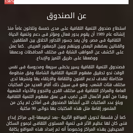
7.56%
عن الصندوق
استطاع صندوق التنمية الثقافية على مدى خمسة وثلاثون عاماً منذ
إنشائه عام 1989 أن يقوم بدور فعال ومؤثر فى دعم وتنمية الحياة
الثقافية فى مصر، وأن يمد جسور التحاور الخلاق بين المثقفين
والفنانين بعضهم البعض وبينهم وبين الجمهور العريض ..كما عمل
على الكشف عن المواهب الشابة فى مختلف المحافظات ودعمها
ووضعها على طريق التميز والإبداع.
فصندوق التنمية الثقافية يسير بخطى سريعة ومدروسة فى نفس
الوقت نحو تحقيق مفهوم التنمية الثقافية الشاملة وفق منظومة
متكاملة تهدف لدعم الفنون والثقافة والارتقاء بها ونشرها لدى
مختلف فئات الشعب. وهو فى سبيل ذلك أقام العديد من المكتبات
العامة والمراكز الثقافية فى مختلف القرى والنجوع والأحياء الشعبية
وهذا من أهم الأعمال التى تضرب فى عمق مفهوم التنمية الثقافية.
وبلغ عدد المكتبات التى أنشأها الصندوق فى أماكن لم يكن من
المتصور إقامة مثل هذه المكتبات بها حوالى 90 مكتبة .
كما أن فلسفة تحويل المواقع الأثرية –بعد ترميمها–إلى مراكز إبداع
فنى كان لها عظيم الأثر فى تنمية المستوى الثقافى لجموع السكان
المحيطين بهذه المراكز وخصوصاً أنه تم إمداد هذه المواقع بكافة