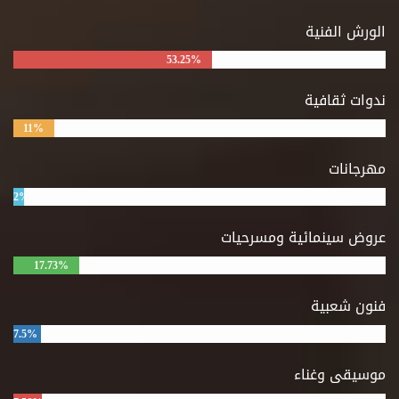
الورش الفنية
53.25%
ندوات ثقافية
11%
مهرجانات
2%
عروض سينمائية ومسرحيات
17.73%
فنون شعبية
7.5%
موسيقى وغناء