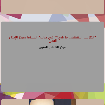
"الهزيمة الحقيقية.. ما هي؟" في صالون السينما بمركز الإبداع
الفني
مركز الهناجر للفنون