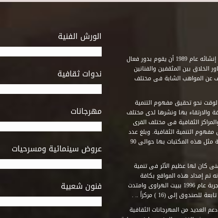
الورش الفنية
استطاع صندوق التنمية الثقافية على مدى خمسة وثلاثون عاماً منذ إنشائه عام 1989 أن يقوم بدور فعال
ر الخلاق بين المثقفين والفنانين
ندوات ثقافية
ف عن المواهب الشابة فى مختلف
وقت نحو تحقيق مفهوم التنمية
مهرجانات
ة والارتقاء بها ونشرها لدى مختلف
لمراكز الثقافية فى مختلف القرى
مفهوم التنمية الثقافية. وبلغ عدد
المكتبات التى أنشأها الصندوق فى أماكن لم يكن من المتصور إقامة مثل هذه المكتبات بها حوالى 90
عروض سينمائية ومسرحيات
فنى كان لها عظيم الأثر فى تنمية
ه تم إمداد هذه المواقع بكافة
فنون شعبية
المتطلبات التى تكفل لها أداء دورها الثقافى والفنى. وقد بدأت التجربة عام 1996 ببيت الهراوى وامتدت
وق إلى (16 ) مركزاً .. .
عم العديد من المهرجانات الثقافية