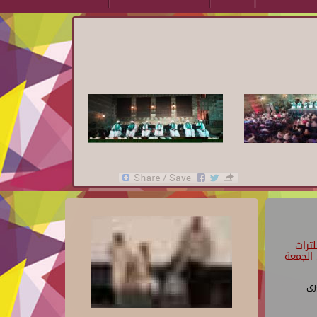
تراث
الجمعة
رى