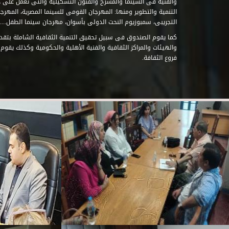
والفنية فى السينما والمسرح والفنون التشكيلية والتى تعمل على 
التنمية والتطوير ومنها: المهرجان القومى للسينما المصرية، المهر
التجريبى، سمبوزيوم النحت الدولى بأسوان، مهرجان سينما الطفل.....
كما يقوم الصندوق فى سبيل تحقيق التنمية الثقافية الشاملة بتقدي
والهيئات والمراكز الثقافية والفنية الأهلية والحكومية وكذلك يقوم
فروع الثقافة.