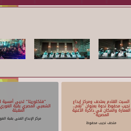
السبت القادم بمتحف ومركز إبداع
"فلكلوريتا" تحيي أمسية لل
نجيب محفوظ ندوة بعنوان "نغم..
الشعبي المصري بقبة الغوري 
العمارة والمكان في ذاكرة الأغنية
المقبلة
المصرية"
مركز الإبداع الفنى بقبة الغو
متحف نجيب محفوظ