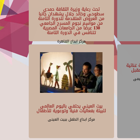
تحت رعاية وزيرة الثقافة حمدي
سطوحي وخالد جلال يشهدان جانبا
من العروض المتقدمة للدورة الثامنة
من مواسم نجوم المسرح الجامعي
130 عرضًا من الجامعات المصرية
تتنافس في الدورة الثامنة
مركز ابداع القاهرة
غنائية
قبل
يمى
بيت العيني يحتفي باليوم العالمي
للبيئة بفعاليات فنية وتوعوية للأطفال
مركز ابداع الطفل ببيت العينى