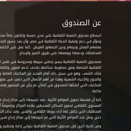
عن الصندوق
ومؤثر فى دعم وتنمية الحياة الثقافية فى مصر، وأن يمد جسور التحاو
بعضهم البعض وبينهم وبين الجمهور العريض ..كما عمل على الكش
المحافظات ودعمها ووضعها على طريق التميز والإبداع.
فصندوق التنمية الثقافية يسير بخطى سريعة ومدروسة فى نفس ال
الثقافية الشاملة وفق منظومة متكاملة تهدف لدعم الفنون والثقاف
فئات الشعب. وهو فى سبيل ذلك أقام العديد من المكتبات العامة وا
والنجوع والأحياء الشعبية وهذا من أهم الأعمال التى تضرب فى عمق 
مكتبة .
كما أن فلسفة تحويل المواقع الأثرية –بعد ترميمها–إلى مراكز إبداع 
المستوى الثقافى لجموع السكان المحيطين بهذه المراكز وخصوصاً أن
حتى وصل عدد المواقع الأثرية التى تم تحويلها إلى مراكز إبداع فنى تابعة للصند
ومن ناحية أخرى فإن صندوق التنمية الثقافية يتولى إدارة وتنظيم ود