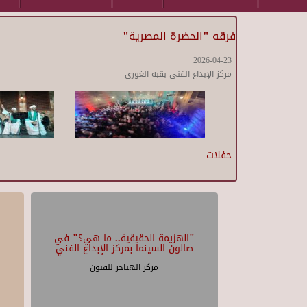
فرقه "الحضرة المصرية"
2026-04-23
مركز الإبداع الفنى بقبة الغورى
حفلات
"الهزيمة الحقيقية.. ما هي؟" في
صالون السينما بمركز الإبداع الفني
مركز الهناجر للفنون