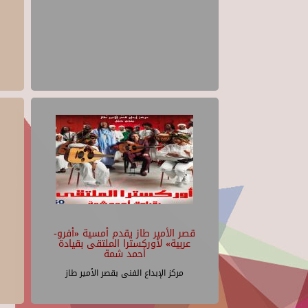
قصر الأمير طاز يقدم أمسية «أفرو-
عربية» لأوركسترا الملتقى بقيادة
أحمد شمة
مركز الإبداع الفنى بقصر الأمير طاز