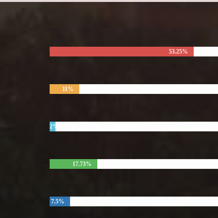
53.25%
11%
2%
17.73%
7.5%